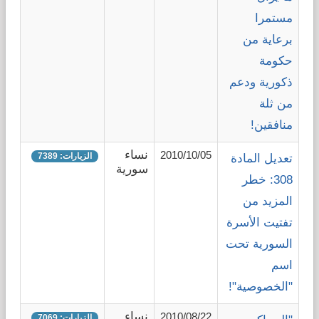
مستمرا
برعاية من
حكومة
ذكورية ودعم
من ثلة
منافقين!
نساء
2010/10/05
الزيارات: 7389
تعديل المادة
سورية
308: خطر
المزيد من
تفتيت الأسرة
السورية تحت
اسم
"الخصوصية"!
نساء
2010/08/22
الزيارات: 7069