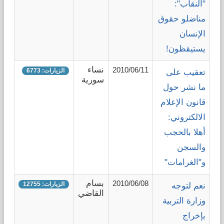
"النقاب":
مناضلو حقوق
الإنسان
يستيقظون!
نساء
2010/06/11
الزيارات: 6773
تعقيب على
سورية
ما نشر حول
قانون الإعلام
الالكتروني:
أهلا بالحجب
والسجن
و"الغرامات"
بسام
2010/06/08
الزيارات: 12755
نعم لتوجه
القاضي
وزارة التربية
بإخراج