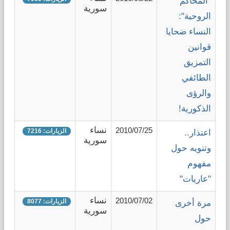
"المحاكم
سورية
الروحية":
النساء ضحايا
قوانين
التمزيق
الطائفي
والرؤى
الذكورية!
نساء
2010/07/25
الزيارات: 7216
اعتذار..
سورية
وتنويه حول
مفهوم
"عاريات"
نساء
2010/07/02
الزيارات: 8077
مرة أخرى
سورية
حول