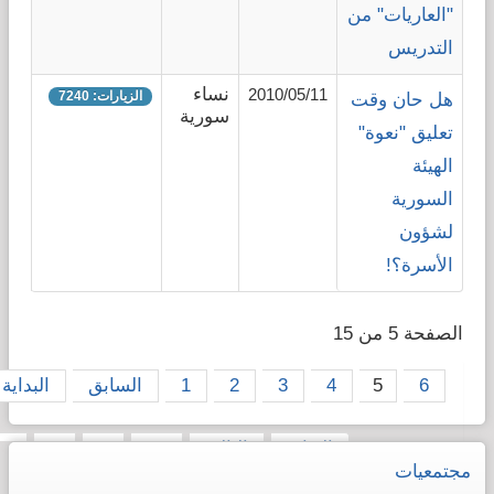
"العاريات" من
التدريس
نساء
2010/05/11
الزيارات: 7240
هل حان وقت
سورية
تعليق "نعوة"
الهيئة
السورية
لشؤون
الأسرة؟!
الصفحة 5 من 15
6
5
4
3
2
1
السابق
البداية
النهاية
التالي
10
9
8
7
مجتمعيات