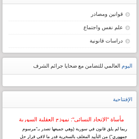
قوانين ومصادر
علم نفس واجتماع
دراسات قانونية
اليوم
العالمي للتضامن مع ضحايا جرائم الشرف
الإفتتاحية
مأساة "الإتحاد النسائي": نموذج العقلية السورية
لـ"التطوير"!
ربما لم يلق قانون في سورية (وهي جميعها تصدر بـ"مرسوم
جمهوري") من التأييد المغلف بالسخرية قدر ما لاقى قرار حل