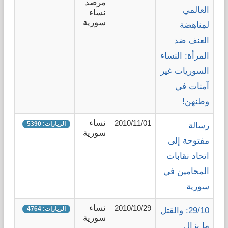
مرصد
العالمي
نساء
قضايا المعوقين
سورية
لمناهضة
العنف ضد
قضايا الأسرة
المرأة: النساء
السوريات غير
مرصد العنف والإعلام
آمنات في
وطنهن!
نساء
2010/11/01
الزيارات: 5390
رسالة
سورية
مفتوحة إلى
اتحاد نقابات
المحامين في
سورية
نساء
2010/10/29
الزيارات: 4764
29/10: والقتل
سورية
ما يزال