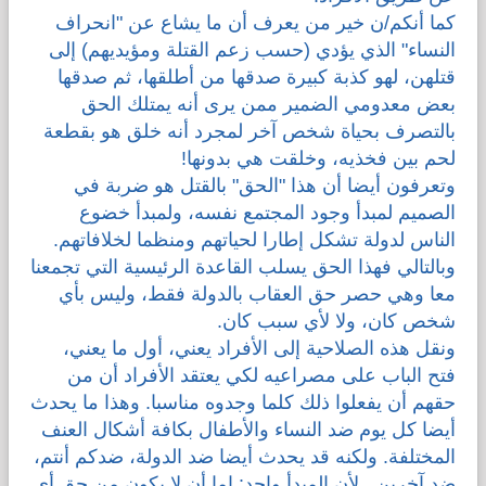
كما أنكم/ن خير من يعرف أن ما يشاع عن "انحراف
النساء" الذي يؤدي (حسب زعم القتلة ومؤيديهم) إلى
قتلهن، لهو كذبة كبيرة صدقها من أطلقها، ثم صدقها
بعض معدومي الضمير ممن يرى أنه يمتلك الحق
بالتصرف بحياة شخص آخر لمجرد أنه خلق هو بقطعة
لحم بين فخذيه، وخلقت هي بدونها!
وتعرفون أيضا أن هذا "الحق" بالقتل هو ضربة في
الصميم لمبدأ وجود المجتمع نفسه، ولمبدأ خضوع
الناس لدولة تشكل إطارا لحياتهم ومنظما لخلافاتهم.
وبالتالي فهذا الحق يسلب القاعدة الرئيسية التي تجمعنا
معا وهي حصر حق العقاب بالدولة فقط، وليس بأي
شخص كان، ولا لأي سبب كان.
ونقل هذه الصلاحية إلى الأفراد يعني، أول ما يعني،
فتح الباب على مصراعيه لكي يعتقد الأفراد أن من
حقهم أن يفعلوا ذلك كلما وجدوه مناسبا. وهذا ما يحدث
أيضا كل يوم ضد النساء والأطفال بكافة أشكال العنف
المختلفة. ولكنه قد يحدث أيضا ضد الدولة، ضدكم أنتم،
ضد آخرين.. لأن المبدأ واحد: إما أن لا يكون من حق أي