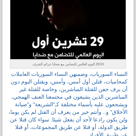
29/10 اليوم العالمي للتضامن مع ضحايا جرائم الشرف
النساء السوريات، وضمنهن النساء السوريات العاملات
كمحاميات، قتلن أول أمس، وأمس، ويقتلن اليوم دون
أن يرف جفن للقتلة المباشرين، وخاصة للقتلة غير
المباشرين الذين يشيعون في مجتمعنا العنف الهمجي،
ويشجعون عليه بأسماء مختلفة كـ"الشريعة" و"صيانة
الأخلاق" و.. وأنتم خير من يعرف أن القتل لم يكن يوما،
ولن يكون رادعا لأحد أن يفعل شيئا. سواء كان قتلا عن
طريق الدولة، أو قتلا عن طريق المجموعات، أو قتلا
عن طريق الأفراد.