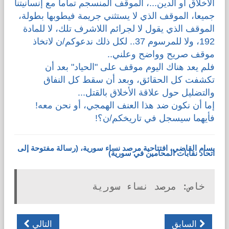
الأخلاق أو الدين...، الموقف المنسجم تماما مع إنسانيتنا
جميعا، الموقف الذي لا يستثني جريمة فيطوبها بطولة،
الموقف الذي يقول لا لجرائم اللاشرف تلك، لا للمادة
192، ولا للمرسوم 37.. لكل ذلك ندعوكم/ن لاتخاذ
موقف صريح وواضح وعلني..
فلم يعد هناك اليوم موقف على "الحياد" بعد أن
تكشفت كل الحقائق، وبعد أن سقط كل النفاق
والتضليل حول علاقة الأخلاق بالقتل...
إما أن نكون ضد هذا العنف الهمجي، أو نحن معه!
فأيهما سيسجل في تاريخكم/ن؟!
بسام القاضي، افتتاحية مرصد نساء سورية، (رسالة مفتوحة إلى
اتحاد نقابات المحامين في سورية)
خاص: مرصد نساء سورية
السابق
التالي