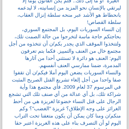
"الغيرة" أو ما إلى ذلك.. فلم يكن القانون يوما إلا
ليرتقي بالإنسان نحو المزيد من إنسانيته، لا ليدعمه
بانحطاط هو الأشد عبر منحه سلطة إنزال العقاب،
سلطة القصاص!
إن النساء السوريات اليوم، بل المجتمع السوري،
بحاجتكم حاجة ماسة لتخرجوا من حالة الصمت تلك،
ولتتخذوا الموقف الذي يجدر بكم/ن أن تتخذوه من أجل
مجتمع خال من العنف والتمييز. فكما بتم تعرفون
اليوم: العنف هو دائرة لا تستثني أحدا من آثارها
المدمرة، ضمنا ممارسي العنف أنفسهم.
والنساء السوريات يضعن اليوم أملا فيكم/ن أن تقفوا
صفا واحدا من أجل إلغاء تشريع القتل الصريح المثبت
في المرسوم 37 لعام 2009. فأي مجتمع هذا وأية
شراكة تلك، بل أي عدالة من أي صنف تلك التي تشجع
الرجال على قتل النساء خضوعا لغريزة هي من أحط
الغرائز على وجه الإطلاق؟ غريزة "الغضب"؟ وكم
منكم/ن ومنا كان يمكن أن يكون متعفنا تحت التراب
اليوم لو أن التصرف بناء على هذه الغريزة اعتبر حقا