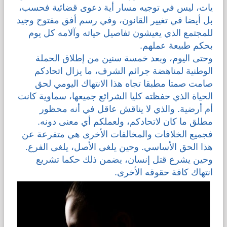
يات، ليس في توجيه مسار أية دعوى قضائية فحسب،
بل أيضا في تغيير القانون، وفي رسم أفق مفتوح وجيد
قضايا المعوقين
للمجتمع الذي يعيشون تفاصيل حياته وآلامه كل يوم
بحكم طبيعة عملهم.
قضايا الأسرة
وحتى اليوم، وبعد خمسة سنين من إطلاق الحملة
الوطنية لمناهضة جرائم الشرف، ما يزال اتحادكم
مرصد العنف والإعلام
صامت صمتا مطبقا تجاه هذا الانتهاك اليومي لحق
الحياة الذي حفظته كليا الشرائع جميعها، سماوية كانت
أم أرضية. والذي لا يناقش عاقل في أنه محظور
مطلق ما كان لاتحادكم، ولعملكم أي معنى دونه.
فجميع الخلافات والمخالفات الأخرى هي متفرعة عن
هذا الحق الأساسي. وحين يلغى الأصل، يلغى الفرع.
وحين يشرع قتل إنسان، يضمن ذلك حكما تشريع
انتهاك كافة حقوقه الأخرى.