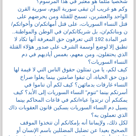
شخصيا مثلما هو معتبر في هذا المرسوم؟
وكم هو غريب أن تبقى سورية اليوم، سورية القرن
الواحد والعشرين، تسمح للقتلة ومن يحرضهم على
قتل النساء السوريات، على قتل أمهاتكم/ن وأخواتكم/
ن وبناتكم/ن، بل شريكاتكم/ن في الوطن والمواطنة..
عبر المادة 192 التي تعرفون حق المعرفة أنها تكاد لا
تطبق إلا لوضع أوسمة الشرف على صدور هؤلاء القتلة
الذي يحتفلون، ومن معهم، بغمس أياديهم في دم
النساء السوريات؟
كيف لكم، يا من تمثلون حقوق الناس التي لا قيمة لها
دون حق الحياة، أن تبقوا صامتين بينما يعلوا صراخ
النساء غارقات بدمائهن؟ كيف لكم أن تناموا في
أسرتكم بينما "تنوم" النساء السوريات إلى الأبد؟ كيف
يمكنكم أن ترتدوا عباءاتكم في قاعات المحاكم بينما
يسيل دم النساء السوريات بسكين قانون العقوبات ذاك
الذي تعملون به؟
لكل ذلك، ولإيماننا أنه بإمكانكم أن تتخذوا الموقف
الصحيح بعيدا عن تضليل المضللين باسم الإنسان أو