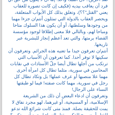
فرد أن يعاقب بيديه (فكيف إن كانت تصوره للعقاب
يعني "القتل"؟؟)، وتغلق بذلك كل الأبواب المتعلقة،
ويحصر العقاب بالدولة التي تمثلون أنتم/ن جزءا مهما
من وجودها وسلطتها، أو أن يكون هذا السلوك متاحا
ومباحا لهم، وبالتالي فلا معنى إطلاقا لوجود مؤسسة
القضاء برمتها، والتي تعد أعظم إنجاز للبشرية عبر
تاريخها.
أنتم/ن تعرفون جيدا ما تعنيه هذه الجرائم. وتعرفون أن
سكينها لا توفر أحدا. كما تعرفون أن الأسباب التي
ترتكب من أجلها تطال أيضا جلّ الأستاذات في نقابات
المحامين في سورية، مثلما تطال كل امرأة أخرى
مهما علا منصبها أو عرف عملها! بل وتكاد تطال كل
رجل في سورية، مهما كانت صفته! فيما لو طبقتها
النساء على الرجال!
وتعرفون أن ادعاء البعض أن ذلك من الشريعة
الإسلامية، أو المسيحية، أو غيرهما، لهو مجرد نفاق لا
يمت للحقيقة بصلة. فمنذ متى كانت شرائع الله تدعو
للقتل أو تسمح للذكور بقتل النساء لمجرد أنهم ذكور؟