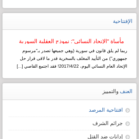
الإفتتاحية
مأساة "الإتحاد النسائي": نموذج العقلية السورية
لـ"التطوير"!
ربما لم يلق قانون في سورية (وهي جميعها تصدر بـ"مرسوم
جمهوري") من التأييد المغلف بالسخرية قدر ما لاقى قرار حل
الإتحاد العام النسائي اليوم، 2017/4/22! فقد اجتمع القاصي [...]
Read more...
العنف
والتمييز
افتتاحية المرصد
جرائم الشرف
إدانات ضد القتل