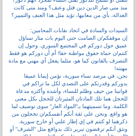
منذ متى صار الدين دين قتل وعنف؟ ومنذ متى كانت
العدالة، بأي من معانيها، تؤيد مثل هذا العنف والتمييز؟
السيدات والسادة في اتحاد نقابات المحامين:
إن موقفكم/ن الصامت حتى اليوم بات مثار تساؤل
عميق حول دوركم في المجتمع السوري. وحول إن
كنتم/ن حماة حقوق مواطنة حقا! أم أن دوركم هو فقط
التصرف بالقانون كما هو، مثلما يفعل أي مهني مع مادة
مهنته!
نحن، في مرصد نساء سورية، نؤمن إيمانا عميقا
بدوركم وقدرتكم على التصدي لكل ما تراكم في
قوانينا من حيف وظلم للنساء، وأشده وأكثره مدعاة
للخجل هما تلك المادتان المثيرتان للخجل بكل معنى
الكلمة. وما تسميتهما بـ"المواد العار" سوى توصيف لما
هو واقع. ونحن على ثقة أنكم أنفسكم/ن تخجلون من
ذكرهما لو كنتم في إي إطار علني أو خارج سورية.
ونثق أنكم ترفضون تبرير ذلك بدوافع مثل "الشرف" أو