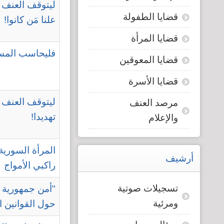
ليتوقف العنف 
قضايا الطفولة
علنا مَن كانوا!
قضايا المرأة
فليحاسب المسؤ
قضايا المعوقين
قضايا الأسرة
ليتوقف العنف 
مرصد العنف
تهديدا!
والإعلام
المرأة السوري
أرشيف
راكبي الأمواج
تسجيلات صوتية
"أمن جمهورية 
ومرئية
حول القوانين ا