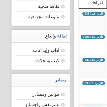
القراءات
ثقافة صحية
قضايا المعوقين
الزيارات: 6830
منوعات مجتمعية
قضايا الأسرة
مرصد العنف والإعلام
ثقافة
وإبداع
الزيارات: 10088
آداب وإبداعات
كتب ومجلات
الزيارات: 7329
مصادر
الزيارات: 8985
قوانين ومصادر
علم نفس واجتماع