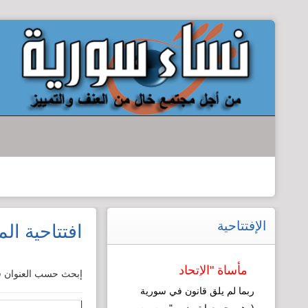
الإفتتاحية
افتتاحية ال
مأساة "الإتحاد
إبحث حسب العنوان ف
النسائي": نموذج
ربما لم يلق قانون في سورية