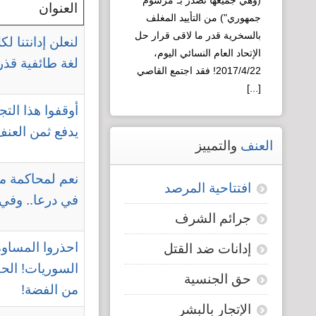
(وهي جميعها تصدر بـ"مرسوم
العقلية السورية
العنوان
جمهوري") من التأييد المغلف
لـ"التطوير"!
بالسخرية قدر ما لاقى قرار حل
لنعلن إدانتنا لك
الإتحاد العام النسائي اليوم،
لغة طائفية قذر
2017/4/22! فقد اجتمع القاصي
[...]
أوقفوا هذا الت
Read more...
يدفع ثمن العنف
العنف
والتمييز
نعم لمحاكمة م
افتتاحية المرصد
في درعا.. وفي 
جرائم الشرف
احذروا المساو
إدانات ضد القتل
السوريات! الحك
حق الجنسية
من الفضة!
الإتجار بالبشر