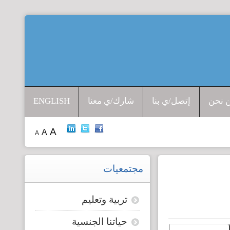
افتتاحية المرصد
جرائم الشرف
 نحن
إتصل/ي بنا
شارك/ي معنا
ENGLISH
إدانات ضد القتل
A
A
A
حق الجنسية
الإتجار بالبشر
مجتمعيات
قضايا الطفولة
تربية وتعليم
حياتنا الجنسية
قضايا المرأة