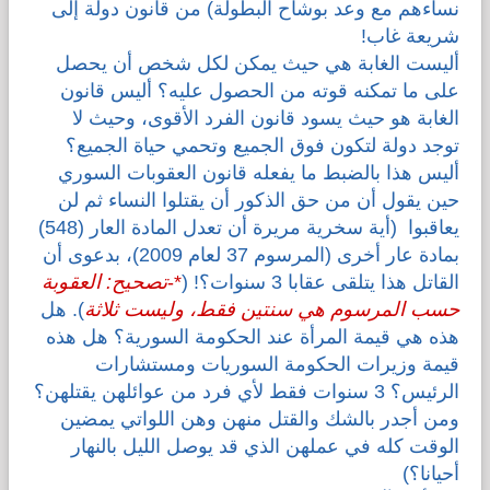
نساءهم مع وعد بوشاح البطولة) من قانون دولة إلى
شريعة غاب!
أليست الغابة هي حيث يمكن لكل شخص أن يحصل
على ما تمكنه قوته من الحصول عليه؟ أليس قانون
الغابة هو حيث يسود قانون الفرد الأقوى، وحيث لا
توجد دولة لتكون فوق الجميع وتحمي حياة الجميع؟
أليس هذا بالضبط ما يفعله قانون العقوبات السوري
حين يقول أن من حق الذكور أن يقتلوا النساء ثم لن
يعاقبوا (أية سخرية مريرة أن تعدل المادة العار (548)
بمادة عار أخرى (المرسوم 37 لعام 2009)، بدعوى أن
القاتل هذا يتلقى عقابا 3 سنوات؟! (
*-
تصحيح: العقوبة
حسب المرسوم هي سنتين فقط، وليست ثلاثة
). هل
هذه هي قيمة المرأة عند الحكومة السورية؟ هل هذه
قيمة وزيرات الحكومة السوريات ومستشارات
الرئيس؟ 3 سنوات فقط لأي فرد من عوائلهن يقتلهن؟
ومن أجدر بالشك والقتل منهن وهن اللواتي يمضين
الوقت كله في عملهن الذي قد يوصل الليل بالنهار
أحيانا؟)