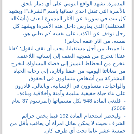
المدمرة. يشهد الواقع اليومي على أي دمار يلحق
بالأسرة التي تقتل احدى نسائها باسم "الشرف"! ويشهد
كل بيت في سورية عن الآثار المدمرة للعنف (بأشكاله
المختلفة) الذي يمارس داخل هذه الأسرة! ويشهد كل
رجل توقف عن الكذب على نفسه كم يعاني هو،
نفسه، من آثار عنفه الخاص!
لنا جميعا، من أجل مستقبلنا، يجب أن نقف لنقول: كفانا
عنفا! لنخرج من همجية العنف إلى إنسانية اللاعنف.
لنخرج من انحطاط التمييز إلى فضاء المساواة. لنخرج
من معاناتنا اليومية من عنفنا وآثاره، إلى رحابة الحياة
المشتركة بين أشخاص متساوون في الحقوق
والواجبات، متساوون في الإنسانية، وبالتالي: قادرون
على بناء حياة حقيقية سليمة وآمنة وأخلاقية وبناءة..
- فلتغى المادة 548 بكل مسمياتها (المرسوم 37 لعام
2009).
- وليحظر استخدام المادة 192 فيما يخص جرائم
الشرف بحيث لا يمكن لقاتل امرأة أن يعاقب بأقل من
خمسة عشر عاما تحت أي ظرف كان.