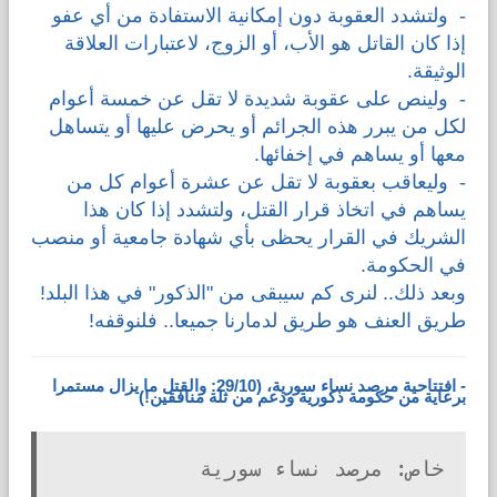
- ولتشدد العقوبة دون إمكانية الاستفادة من أي عفو
إذا كان القاتل هو الأب، أو الزوج، لاعتبارات العلاقة
الوثيقة.
- ولينص على عقوبة شديدة لا تقل عن خمسة أعوام
لكل من يبرر هذه الجرائم أو يحرض عليها أو يتساهل
معها أو يساهم في إخفائها.
- وليعاقب بعقوبة لا تقل عن عشرة أعوام كل من
يساهم في اتخاذ قرار القتل، ولتشدد إذا كان هذا
الشريك في القرار يحظى بأي شهادة جامعية أو منصب
في الحكومة.
وبعد ذلك.. لنرى كم سيبقى من "الذكور" في هذا البلد!
طريق العنف هو طريق لدمارنا جميعا.. فلنوقفه!
- افتتاحية مرصد نساء سورية، (29/10: والقتل ما يزال مستمرا
برعاية من حكومة ذكورية ودعم من ثلة منافقين!)
خاص: مرصد نساء سورية