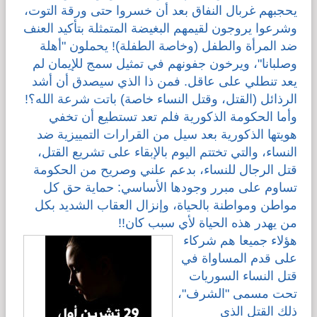
يحجبهم غربال النفاق بعد أن خسروا حتى ورقة التوت،
وشرعوا يروجون لقيمهم البغيضة المتمثلة بتأكيد العنف
قضايا المعوقين
ضد المرأة والطفل (وخاصة الطفلة)! يحملون "أهلة
وصلبانا"، ويرخون جفونهم في تمثيل سمج للإيمان لم
قضايا الأسرة
يعد تنطلي على عاقل. فمن ذا الذي سيصدق أن أشد
الرذائل (القتل، وقتل النساء خاصة) باتت شرعة الله؟!
مرصد العنف والإعلام
وأما الحكومة الذكورية فلم تعد تستطيع أن تخفي
هويتها الذكورية بعد سيل من القرارات التمييزية ضد
النساء، والتي تختتم اليوم بالإبقاء على تشريع القتل،
قتل الرجال للنساء، بدعم علني وصريح من الحكومة
تساوم على مبرر وجودها الأساسي: حماية حق كل
مواطن ومواطنة بالحياة، وإنزال العقاب الشديد بكل
من يهدر هذه الحياة لأي سبب كان!!
هؤلاء جميعا هم شركاء
على قدم المساواة في
قتل النساء السوريات
تحت مسمى "الشرف"،
ذلك القتل الذي