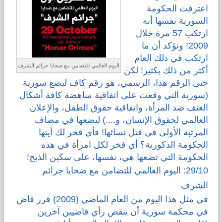
اعترفت الحكومة
السورية نفسها أنه
ارتكب 57 مرة خلال
2009! ونؤكد أن ما
ارتكب في ذلك العام
اليوم العالمي للتضامن مع ضحايا جرائم الشرف
أكثر من ذلك بكثير! لكن
حتى الرقم هذا، الرسمي، هو رقم كاف ليضع سورية
(سورية التي وقعت على اتفاقية مناهضة كافة أشكال
العنف ضد المرأة، واتفاقية حقوق الطفل، والإعلان
العالمي لحقوق الإنسان، و....) ليضعها في مصاف
المرتبة الأولى في قتل نسائها! فأي فخر لك أيتها
الحكومة الذكورية؟ أي فخر لكل امرأة في هذه
الحكومة التي تضعها هي، نفسها، على سكين الذبح!
29/10: اليوم العالمي للتضامن مع ضحايا جرائم
الشرف
في مثل هذا اليوم من العام الماضي (2009) قرر قاض
في محكمة سورية أن ينقض رأي قاضيين آخرين