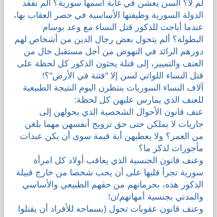
لم لا؟ ألسن يعشن في غابة اسمها سورية؟ ألم تفقد
الدولة السورية وظيفتها الأساسية في حصر العقاب بها،
عندما أباحت للذكور قتل النساء مع وعد بوسام
البطولة؟ ألم يتحول بعض رجال الدين من أشخاص لهم
دورهم الرائد في النهوض من أجل مستقبل خال من
العنف والتمييز، إلى قتلة يحثون الذكور كل لحظة على
قتل النساء اللواتي لسن إلا "فتنة في الأرض"؟!
آلاف النساء السوريات ينتظرن اليوم النتيجة الطبيعية
للعنف الذي يمارس عليهن كل لحظة:
عنف قانون الأحوال الشخصية الذي يحولهن إلى
جاريات لا يملكن حتى حق تزويج أنفسهن مهما بلغن
من العمر؟ ولا يعطيهن أية قيمة سوى أن يكن عبدات
مأجورات لذكر ما؟
وعنف قانون الجنسية الذي يعاقب أولاد كل امرأة
سورية تجرأ قلبها على أن يحب شخصا من خارج قبيلة
الذكور هذه، بحرمانهم من حقهم الطبيعي والأساسي
والمدني بجنسية أمهاتهم/ن!
وعنف قانون عقوبات تحول (بسماحه للأفراد أن يقتلوا