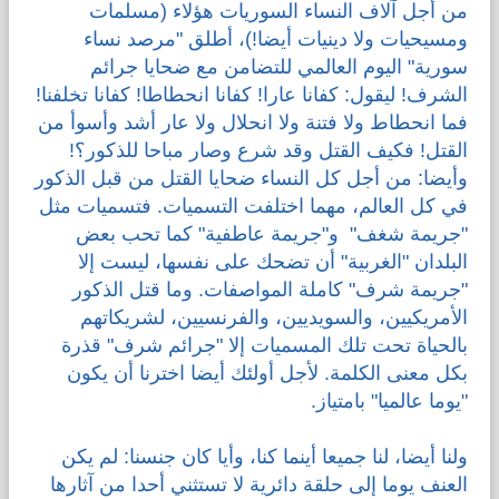
من أجل آلاف النساء السوريات هؤلاء (مسلمات
ومسيحيات ولا دينيات أيضا!)، أطلق "مرصد نساء
سورية" اليوم العالمي للتضامن مع ضحايا جرائم
الشرف! ليقول: كفانا عارا! كفانا انحطاطا! كفانا تخلفنا!
فما انحطاط ولا فتنة ولا انحلال ولا عار أشد وأسوأ من
القتل! فكيف القتل وقد شرع وصار مباحا للذكور؟!
وأيضا: من أجل كل النساء ضحايا القتل من قبل الذكور
في كل العالم، مهما اختلفت التسميات. فتسميات مثل
"جريمة شغف" و"جريمة عاطفية" كما تحب بعض
البلدان "الغربية" أن تضحك على نفسها، ليست إلا
"جريمة شرف" كاملة المواصفات. وما قتل الذكور
الأمريكيين، والسويديين، والفرنسيين، لشريكاتهم
بالحياة تحت تلك المسميات إلا "جرائم شرف" قذرة
بكل معنى الكلمة. لأجل أولئك أيضا اخترنا أن يكون
"يوما عالميا" بامتياز.
ولنا أيضا، لنا جميعا أينما كنا، وأيا كان جنسنا: لم يكن
العنف يوما إلى حلقة دائرية لا تستثني أحدا من آثارها