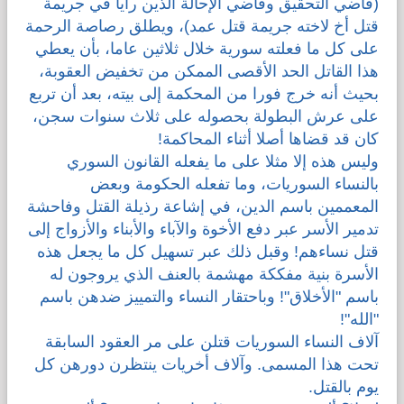
(قاضي التحقيق وقاضي الإحالة الذين رأيا في جريمة
قتل أخ لاخته جريمة قتل عمد)، ويطلق رصاصة الرحمة
على كل ما فعلته سورية خلال ثلاثين عاما، بأن يعطي
هذا القاتل الحد الأقصى الممكن من تخفيض العقوبة،
بحيث أنه خرج فورا من المحكمة إلى بيته، بعد أن تربع
على عرش البطولة بحصوله على ثلاث سنوات سجن،
كان قد قضاها أصلا أثناء المحاكمة!
وليس هذه إلا مثلا على ما يفعله القانون السوري
بالنساء السوريات، وما تفعله الحكومة وبعض
المعممين باسم الدين، في إشاعة رذيلة القتل وفاحشة
تدمير الأسر عبر دفع الأخوة والآباء والأبناء والأزواج إلى
قتل نساءهم! وقبل ذلك عبر تسهيل كل ما يجعل هذه
الأسرة بنية مفككة مهشمة بالعنف الذي يروجون له
باسم "الأخلاق"! وباحتقار النساء والتمييز ضدهن باسم
"الله"!
آلاف النساء السوريات قتلن على مر العقود السابقة
تحت هذا المسمى. وآلاف أخريات ينتظرن دورهن كل
يوم بالقتل.