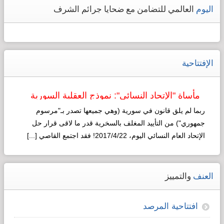
اليوم
العالمي للتضامن مع ضحايا جرائم الشرف
الإفتتاحية
مأساة "الإتحاد النسائي": نموذج العقلية السورية
لـ"التطوير"!
ربما لم يلق قانون في سورية (وهي جميعها تصدر بـ"مرسوم
جمهوري") من التأييد المغلف بالسخرية قدر ما لاقى قرار حل
الإتحاد العام النسائي اليوم، 2017/4/22! فقد اجتمع القاصي [...]
Read more...
العنف
والتمييز
افتتاحية المرصد