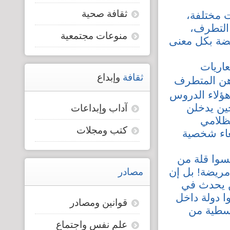
ثقافة صحية
ت مختلفة،
قضايا المعوقين
 التطرف،
منوعات مجتمعية
يضة بكل معنى
قضايا الأسرة
عاريات
مرصد العنف والإعلام
ثقافة
وإبداع
رهن المتطرف
هؤلاء الدروس
ين يدخلن
آداب وإبداعات
لظلامي
كتب ومجلات
لغاء شخصية
يسوا قلة من
مريضة! بل إن
مصادر
ن يحدث في
ا دولة داخل
قوانين ومصادر
وسطية من
علم نفس واجتماع