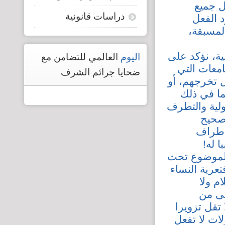
ل جميع
دراسات قانونية
د الفعل
لمسبقة،
ية، نؤكد على
اليوم
العالمي للتضامن مع
امعات التي
ضحايا جرائم الشرف
 تخرجهم، أو
ا في ذلك
ولية والتطرف
 صحيح
 أطراف
 له!
الموضوع تحت
عرية النساء
م ولا
نى من
 تقل تزويرا
ات لا تفعل