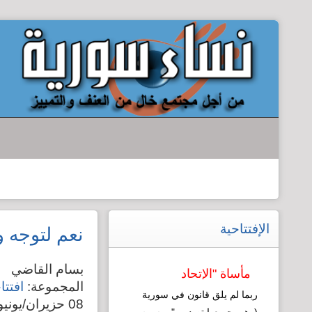
الإفتتاحية
نعم لتوجه و
بسام القاضي
مأساة "الإتحاد
المجموعة:
افتتا
النسائي": نموذج
ربما لم يلق قانون في سورية
08 حزيران/يونيو 2010