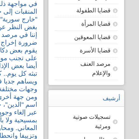
في مواجهة ذلك
قضايا الطفولة
المنقبات إلى خ
"خارج سورية" 
قضايا المرأة
بغض النظر عن 
إننا في مرصد 
قضايا المعوقين
ضرورة إخراج ا
يقوم بعض دكات
قضايا الأسرة
على تجنب موا
مرصد العنف
أيضا بعض الإذ
والإعلام
تبثه كل يوم.. 
ويساهم جديا ف
وجهات مختلفة 
ومن جهة أخرى،
أرشيف
اسم "الدين"، 
عبر إلغاء وجو
تسجيلات صوتية
بمسيحية ولا ب
ومرئية
المعاني. ومحاو
وتزييفا وانحط