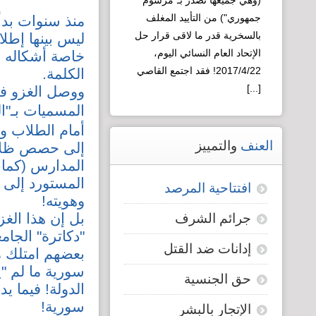
(وهي جميعها تصدر بـ"مرسوم
العقلية السورية
جمهوري") من التأييد المغلف
منذ سنوات بدأ
لـ"التطوير"!
بالسخرية قدر ما لاقى قرار حل
ليس بينها إطلا
الإتحاد العام النسائي اليوم،
خاصة أشكاله ا
2017/4/22! فقد اجتمع القاصي
الكلمة.
[...]
ووصل الغزو فعل
المسميات بـ"ال
Read more...
أمام الطلاب و
العنف
والتمييز
إلى حصص ظلام
المدارس (كما 
المستورد إلى س
افتتاحية المرصد
وهويته!
بل إن هذا الغز
جرائم الشرف
"دكاترة" الجا
إدانات ضد القتل
بعضهم امتلك م
سورية ما لم "ي
حق الجنسية
الدولة! فيما 
سورية!
الإتجار بالبشر