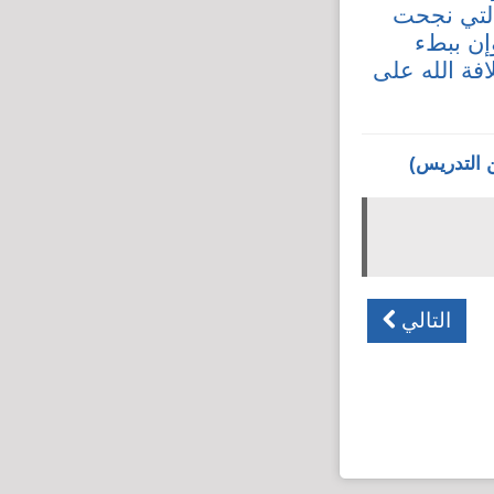
التي نجحت
إن ببطء
فة الله على
ن التدريس)
التالي