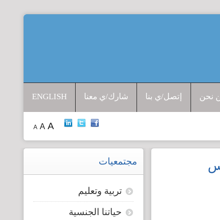
افتتاحية المرصد
جرائم الشرف
 نحن
إتصل/ي بنا
شارك/ي معنا
ENGLISH
إدانات ضد القتل
A
A
A
حق الجنسية
الإتجار بالبشر
مجتمعيات
يس
قضايا الطفولة
تربية وتعليم
حياتنا الجنسية
قضايا المرأة