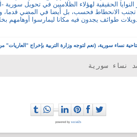
لنوايا الحقيقية لهؤلاء الظلاميين في تحويل سورية -
 تجنب الانحطاط فحسب، بل أيضا في المضي قدما، و
ويلات طوائف يجدون فيه مكانا ليمارسوا أوهامهم بخلا
احية نساء سورية، (نعم لتوجه وزارة التربية بإخراج "العاريات" م
د نساء سورية
powered by
social2s