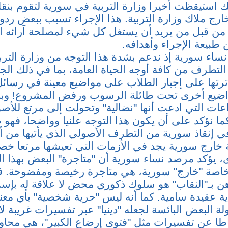
 استيقظت أخيرا وزارة التربية في سورية لتقوم بنق
ارج ملاك وزارة التربية. هذا الإجراء تسبب ببعض ردو
من قبل من يريد أن يستغل كل شيء لمصلحة آرائه ا
طبيعة الإجراء وأهدافه.
نساء سورية إذ ندعم بشدة هذا التوجه من وزارة الترب
لتطرف من كافة أوجه الحياة العامة، بما في ذلك الج
رتها على إجبار الطلاب على مواضيع معينة في رسائل
ضيع أخرى تحت طائلة الرسوب ورفض المشروع! وبم
اعات التي ادعت أنها "نضالية" وتحولت إلى مرتع للأص
كما نؤكد على أن يكون هذا التوجه علنيا وواضحا، فهو
ي إنقاذ سورية من التطرف الأصولي الذي يأتيها من
خارج سورية يجد في الأزمات التي تعيشها مرتعا خصبا
 يؤكد مرصد نساء سورية أن "متاجرة" البعض بهذا 
خاصة "خارج" سورية، هي متاجرة رخيصة ومفضوحة. فت
هن بـ"النقاب" هو سلوك ذكوري محض لا علاقة له بإسلا
أية عقيدة سامية. كما أنه ليس "حرية شخصية" بأي مع
لة البعض البائسة لجعله "دينيا" عبر تفسيرات غريبة لا
اطا عن تفسيرات مثل "فتوى إرضاع الكبير"، هي محاول