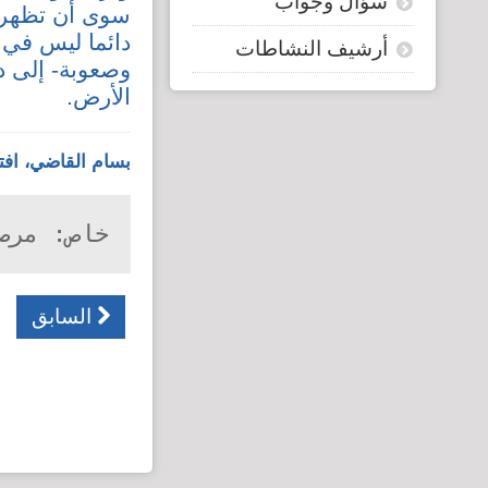
سؤال وجواب
سوى أن تظهر ا
دائما ليس في
أرشيف النشاطات
وصعوبة- إلى د
الأرض.
بسام القاضي، افتت
خاص: مرص
السابق