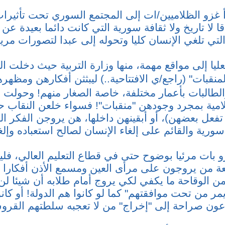
 غزو الظلاميين/ات إلى المجتمع السوري تحت تأثيرا
قا لا تاريخ ولا ثقافة سورية التي كانت دائما بعيدة عن
لتي تلغي الإنسان كليا وتحوله إلى عبدا لتصورات مر
يا إلى مواقع مهمة، منها وزارة التربية حيث دخلت ال
منقبات" (
راجع/ي الافتتاحية
..) ليبثثن أفكارهن ومظه
الطالبات بأعمار مختلفة، خاصة الصغار منهم! وحولت 
ية بمجرد وجودهن "منقبات"! فسواء خلعن النقاب ح
تفعل بعضهن)، أو أبقينهن داخلها، هن يروجن الفكر ا
ورية والقائم على إلغاء الإنسان لصالح استعباده وإ
و بات مرئيا بوضوح حتى في قطاع التعليم العالي، فل
معة من يروجون على مرأى العين ومسمع الأذن أفكارا 
ن الوقاحة ما يكفي لكي يروج أمام طلابه أن شيئا ل
مر من تحت موافقتهم" كما لو كانوا هم الدولة! أو كانو
يدعون صراحة إلى "إخراج" من لا تعجبه سلطتهم القر