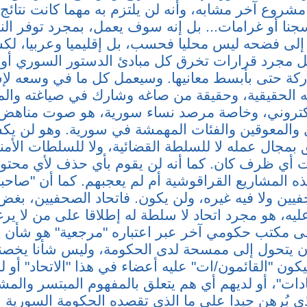
شروع آخر مشابه، وأنه لن يلتزم به مهما كانت نتائج 
سجنا أو غرامات... بل إنه سوف يعمل، بمجرد توفر الن
لى فضحه ليس محليا فحسب، بل إقليميا وعربيا، لك
ل مجرد قرارات تخرق كل مبادئ الدستور السوري أولا
ركة حتى بأبسط معانيها. وسيعمل كل ما في وسعه ل
الحقيقية، وحقيقة من صاغه وشارك في صياغته والمو
الكتروني، وخاصة مرصد نساء سورية، هو صوت مناهض
 والمعوقين والفئات المهمشة في سورية. وهو لن يك
بمجال عمله لا للسلطة القضائية، ولا للسلطات الأمنية،
 أي ظرف كان. كما أنه لن يقوم بأي حذف لأي محتو
 المشاريع القراقوشية أم لم يعجبهم. كما أن "صاح
فيين ولا فيه غيره، ولن يكون. فاتحاد الصحفيين، بغ
ليه، هو مجرد اتحاد لا سلطة له إطلاقا على من لا ير
إلى مكتب حكومي آخر عبر اعتباره "مرجعية" هو شأن 
ن يتحول إلى ممسحة لدى الحكومة، وليس شأنا يخصنا
ليكون "القائمون/ات" عليه أعضاء في هذا "الاتحاد" أو 
ات"، أو لديهم أي هم يتعلق بالمفهوم المبتسر والمش
 الذي بُرهن جيدا على ما الذي تقصده الحكومة السورية