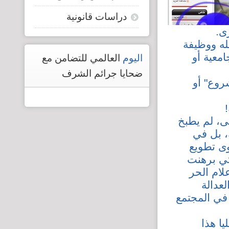
دراسات قانونية
رى.
له ووظيفة
معية أو
اليوم
العالمي للتضامن مع
ضحايا جرائم الشرف
روع" أو
ى، لم يطبخ
، بل في
وى تطويع
لتي برهنت
علام الحر
لعدالة
 في المجتمع
ا هذا