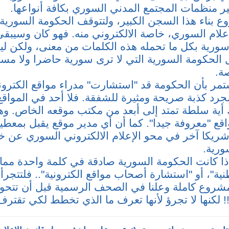
ر منظمات المجتمع المدني السوري بكافة أنواعها.
بناء هذا السجن الكبير، ولتتوقف الحكومة السورية 
علام السوري، خاصة الالكتروني منه. فهو كان وسيبق
ورية بكل ما تحمله هذه الكلمات من معنى، ولكن ل
لحكومة السورية التي لا ترى سورية حاضرا ولا مستقب
ة.
مستمر بأن الحكومة قد "استشارت" مدراء مواقع الكترو
رد كذبة صريحة ومثيرة للشفقة. فلا أحد في المواقع ا
 أية سلطة تمتد إلى أبعد من مكتب موقعه الخاص. و
اقع "معروفة جيدا". كما أن أي مدير موقع يقبل بمعط
ريكا آخر في محو الإعلام الالكتروني السوري عن خ
ورية.
إذا كانت الحكومة السورية صادقة في كلمة واحدة مما
نية"، أو "استشارة أصحاب مواقع الكترونية".. فلتتجر
مشروع كاملة وعلنا في الصحف الرسمية قبل أن تتح
! لكنها لا تجرؤ لأنها تعرف ما الذي تخطط لكي تقترف