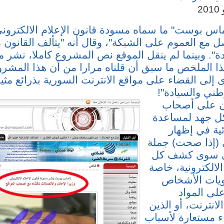
اس بوست" ما سماه مسودة قانون الإعلام الالكتروني
صل مع العموم على الشبكة"، وقال أنه "يتألف القانون
ب و 45 مادة". وبينما لم ينقل الموقع نص المشروع كاملا، نشر
ذا الملخص ما سبق أن قلناه مرارا من أن هذا المشرو
لى القضاء على مواقع الانترنت السورية بذرائع مثي
طني والسيادة"!
أن على أصحاب
كل جهد لمساعدة
ية في إظهار
 (إذا صحت) جملة
ني سوى كشف كل
الالكترونية، خاصة
يات الأشخاص
لى المواد
انترنت، أو الذين
 مستعارة لأسباب