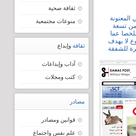
ثقافة صحية
قضايا المعوقين
 المعنونة
منوعات مجتمعية
 من تسعة
قضايا الأسرة
 ملخصا عما
ع لا يهدف
مرصد العنف والإعلام
ثقافة
وإبداع
رة للشفقة
آداب وإبداعات
كتب ومجلات
مصادر
قوانين ومصادر
علم نفس واجتماع