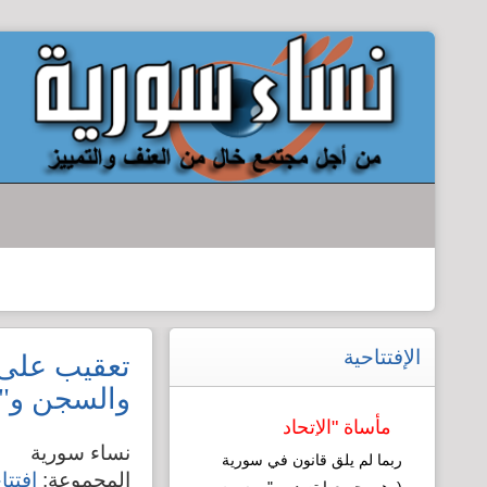
الإفتتاحية
تعقيب على م
والسجن و"ا
مأساة "الإتحاد
نساء سورية
النسائي": نموذج
ربما لم يلق قانون في سورية
المجموعة:
افتتا