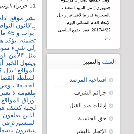
(وهي جميعها تصدر بـ"مرسوم
العقلية السورية
11 حزيران/يونيو 2010
جمهوري") من التأييد المغلف
لـ"التطوير"!
بالسخرية قدر ما لاقى قرار حل
نشر موقع "دام
الإتحاد العام النسائي اليوم،
بـ"قانون التوا
2017/4/22! فقد اجتمع القاصي
أبوا
[...]
تضمنه. يؤكد ه
إلى شيء سوى إ
Read more...
مثل "الأمن الو
العنف
والتمييز
ويقول الخبر 
المواقع "بذل 
السلطة القضائ
افتتاحية المرصد
الحقيقة"، وهي
ملغومة لا تع
جرائم الشرف
أوراق المواقع 
إدانات ضد القتل
لجهة كشف هو
الذين يعلقون ع
حق الجنسية
المنشورة في ال
ينشرون بأسماء
الإتجار بالبشر