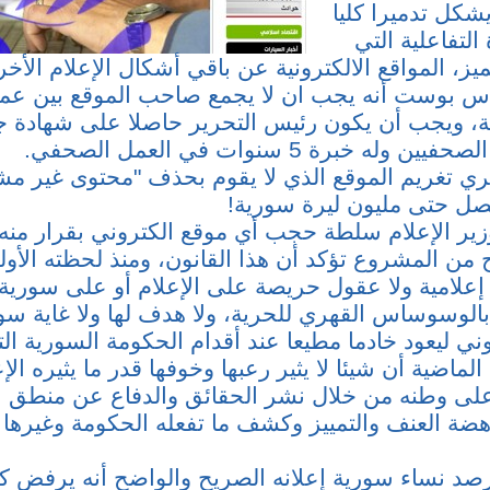
شكل تدميرا كليا
لتفاعلية التي
تميز، المواقع الالكترونية عن باقي أشكال الإعلام الأخ
س بوست أنه يجب ان لا يجمع صاحب الموقع بين عم
ة، ويجب أن يكون رئيس التحرير حاصلا على شهادة جا
له خبرة 5 سنوات في العمل الصحفي.
جري تغريم الموقع الذي لا يقوم بحذف "محتوى غير مش
تصل حتى مليون ليرة سورية!
ير الإعلام سلطة حجب أي موقع الكتروني بقرار منه!
 من المشروع تؤكد أن هذا القانون، ومنذ لحظته الأول
إعلامية ولا عقول حريصة على الإعلام أو على سورية
لوسوساس القهري للحرية، ولا هدف لها ولا غاية س
روني ليعود خادما مطيعا عند أقدام الحكومة السورية ا
لماضية أن شيئا لا يثير رعبها وخوفها قدر ما يثيره الإ
لى وطنه من خلال نشر الحقائق والدفاع عن منطق ا
هضة العنف والتمييز وكشف ما تفعله الحكومة وغيرها
رصد نساء سورية إعلانه الصريح والواضح أنه يرفض كلي