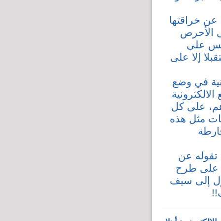
عن خراقتها
ى الأحرص
يس على
لا إلا على
نية في وضع
لالكترونية
هم، على كل
يات مثل هذه
ارطة
 تقوله عن
أ على طرح
ول إلى سيف
!!