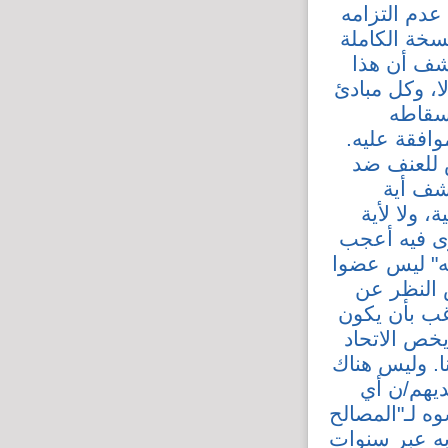
عدم التزامه
سخة الكاملة
شف أن هذا
، وكل مبادئ
إسقاطه
افقة عليه.
 للعنف ضد
شف أية
 ولا لأية
ى فيه أعجب
به" ليس عضوا
ض النظر عن
غب بأن يكون
يخص الاتحاد
. وليس هناك
لديهم/ن أي
وه لـ"المصالح
 به عبر سنوات