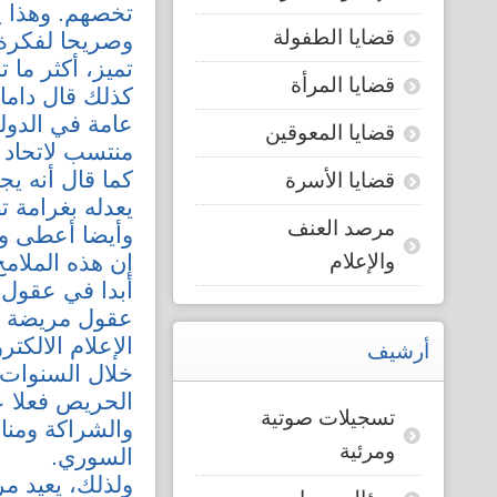
تخصهم. وهذا ي
قضايا الطفولة
وصريحا لفكرة ا
تميز، أكثر ما 
قضايا المرأة
كذلك قال داما
عامة في الدول
قضايا المعوقين
منتسب لاتحاد الصحفيين و
كما قال أنه ي
قضايا الأسرة
يعدله بغرامة 
مرصد العنف
وأيضا أعطى وز
والإعلام
إن هذه الملامح
أبدا في عقول 
عقول مريضة با
الإعلام الالكت
أرشيف
خلال السنوات ا
الحريص فعلا ع
تسجيلات صوتية
والشراكة ومنا
ومرئية
السوري.
ولذلك، يعيد م