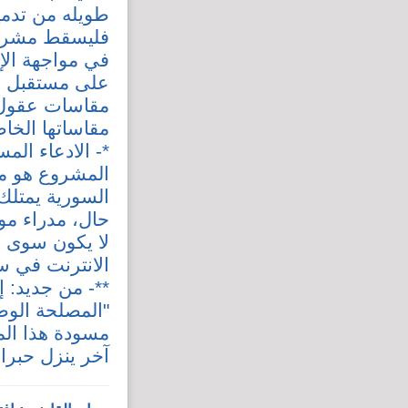
طويله من تدمي
فليسقط مشروع 
في مواجهة الإ
على مستقبل س
مقاسات عقول ا
مقاساتها الخاص
*- الادعاء ال
المشروع هو مج
السورية يمتلك
حال، مدراء مو
لا يكون سوى ش
الانترنت في س
**- من جديد: 
"المصلحة الوط
مسودة هذا ال
آخر ينزل حبرا!