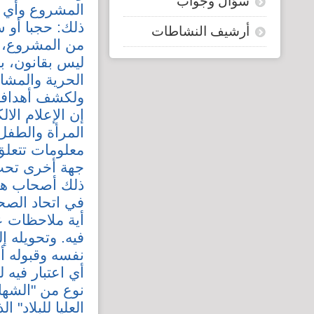
سؤال وجواب
المشروع وأي م
ذلك: حجبا أو 
أرشيف النشاطات
من المشروع، إ
ليس بقانون، ب
الحرية والمشا
ولكشف أهدافه 
إن الإعلام ال
المرأة والطفل
معلومات تتعلق 
جهة أخرى تحت
ذلك أصحاب هذه
في اتحاد الصح
أية ملاحظات ع
فيه. وتحويله 
نفسه وقبوله أ
أي اعتبار فيه 
نوع من "الشهاد
العليا للبلاد"