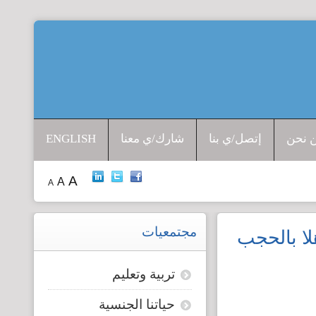
افتتاحية المرصد
جرائم الشرف
 نحن
إتصل/ي بنا
شارك/ي معنا
ENGLISH
إدانات ضد القتل
A
A
A
حق الجنسية
الإتجار بالبشر
مجتمعيات
لا بالحجب
قضايا الطفولة
تربية وتعليم
حياتنا الجنسية
قضايا المرأة