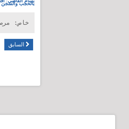
بسام القاضي: افت
بالحجب والسجن و
خاص: مرص
السابق