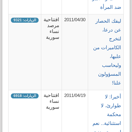
ضد المرأة
افتتاحية
2011/04/30
الزيارات: 9321
ليفك الحصار
مرصد
عن درعا،
نساء
سورية
لتخرج
الكاميرات من
علبها،
وليحاسب
المسؤولون
علنا!
افتتاحية
2011/04/19
الزيارات: 6918
أخيرا: لا
نساء
طوارئ، لا
سورية
محكمة
استثنائية.. نعم