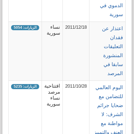
الدموي في
سورية
نساء
2011/12/18
الزيارات: 5054
اعتذار عن
سورية
فقدان
التعليقات
المنشورة
سابقا في
المرصد
افتتاحية
2011/10/28
الزيارات: 5235
اليوم العالمي
مرصد
للتضامن مع
نساء
سورية
ضحايا جرائم
الشرف: لا
مواطنة مع
العنف والتمييز