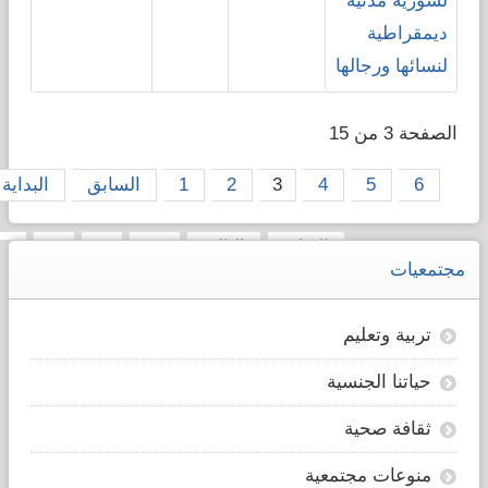
لسورية مدنية
ديمقراطية
لنسائها ورجالها
الصفحة 3 من 15
6
5
4
3
2
1
السابق
البداية
النهاية
التالي
10
9
8
7
مجتمعيات
تربية وتعليم
حياتنا الجنسية
ثقافة صحية
منوعات مجتمعية