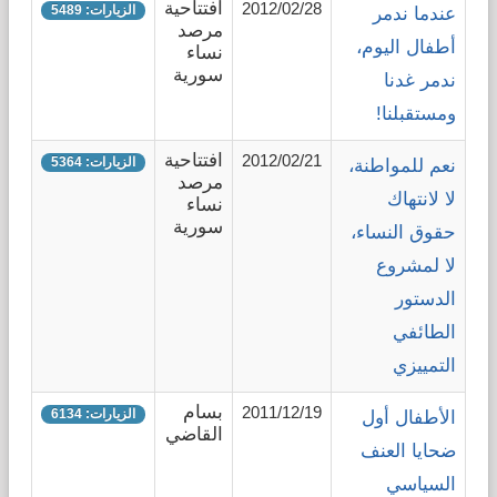
افتتاحية
2012/02/28
الزيارات: 5489
عندما ندمر
مرصد
أطفال اليوم،
نساء
سورية
ندمر غدنا
ومستقبلنا!
افتتاحية
2012/02/21
الزيارات: 5364
نعم للمواطنة،
مرصد
لا لانتهاك
نساء
سورية
حقوق النساء،
لا لمشروع
الدستور
الطائفي
التمييزي
بسام
2011/12/19
الزيارات: 6134
الأطفال أول
القاضي
ضحايا العنف
السياسي