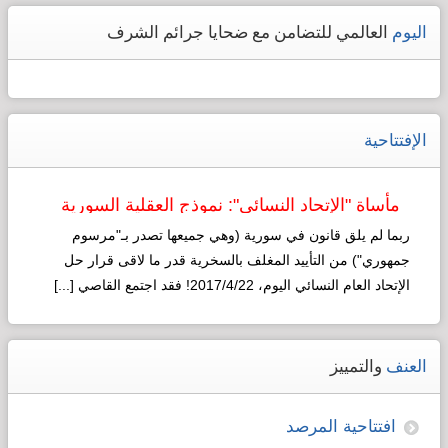
اليوم
العالمي للتضامن مع ضحايا جرائم الشرف
الإفتتاحية
مأساة "الإتحاد النسائي": نموذج العقلية السورية
لـ"التطوير"!
ربما لم يلق قانون في سورية (وهي جميعها تصدر بـ"مرسوم
جمهوري") من التأييد المغلف بالسخرية قدر ما لاقى قرار حل
الإتحاد العام النسائي اليوم، 2017/4/22! فقد اجتمع القاصي [...]
Read more...
العنف
والتمييز
افتتاحية المرصد