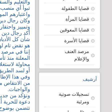
والتعليم والسف
تبوأ أي منصب 
قضايا الطفولة
واعتبارهم المو
قضايا المرأة
وكان رجال دين
وتمييز واحتقا
قضايا المعوقين
أكد رجال دين 
شأن كل الأديان
قضايا الأسرة
هو نقض تام لهذ
مرصد العنف
إننا في مرصد 
والإعلام
محاولة لاستغل
أو لسد الطريق
وفي هذا الإطا
أرشيف
من الانتقاص م
والواجبات.
تسجيلات صوتية
ونؤكد من جديد 
دعوة للحرية أو
ومرئية
تتضمن بوضوح 