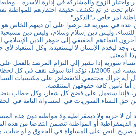
ر واختيار الزوج والمشاركة في إدارة الأسرة... وطبع
عام تحت ذرائع تكشف حقيقة احتقارهم للمواطنة نفس
اطنة أمر خاص بـ"الذكور".
 عدة في سورية قد برهنوا على أن دينهم الخاص هو
ر للنساء، وليس دين إسلام وسلام، وليس دين مسيحية 
أخرون انتماءهم الحقيقي إلى جوهر الدين الإسلامي ا
، وجد ليخدم الإنسان لا ليستعبده. وكل استعباد لأي 
ا المعنى.
نساء سورية إذا نشير إلى التزام المرصد بالعمل على 
المعلنة منذ تأسيسه في 1/2005، نؤكد أننا سوف نقف في كل
ال أية حراك مجتمعي للانقضاض على مكتسبات النسا
 أما تأمين كافة حقوقهن المنتقصة.
ر، فإننا سنعمل على فضح كل شعار، وكل خطاب يتضم
ن حق النساء السوريات في المساواة التامة في الحق
أن لا حرية ولا ديمقراطية ولا مواطنة دون هذه المسا
 الديمقراطية أو المواطنة تتضمن انتقاصا من هذه الم
صريح النص على المساواة في الحقوق والواجبات، ه