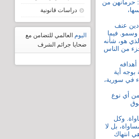
ا: حرمانهن من
ها،
دراسات قانونية
 دين عنف
وسمو. فيما
اليوم
العالمي للتضامن مع
لذي هو، شأنه
ضحايا جرائم الشرف
جزء من الناس
أهدافه
 لحظة بوجه أية
ء في سورية،
ن أي نوع
وق
واة. وكل
ساواة، بل لا
ي انتهاك