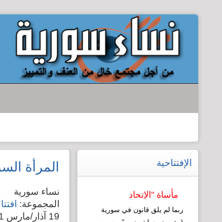
الإفتتاحية
المرأة السو
نساء سورية
مأساة "الإتحاد
المجموعة:
افتتا
النسائي": نموذج
ربما لم يلق قانون في سورية
19 آذار/مارس 2011