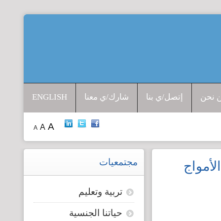
افتتاحية المرصد
جرائم الشرف
 نحن
إتصل/ي بنا
شارك/ي معنا
ENGLISH
إدانات ضد القتل
A
A
A
حق الجنسية
الإتجار بالبشر
مجتمعيات
لأمواج
قضايا الطفولة
تربية وتعليم
حياتنا الجنسية
قضايا المرأة