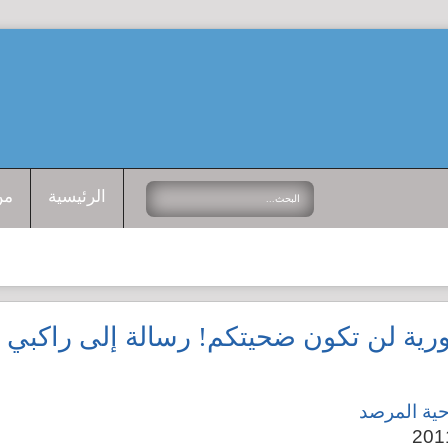
الرئيسية
من
رية لن تكون ضحيتكم! رسالة إلى راكبي ا
حية المرصد