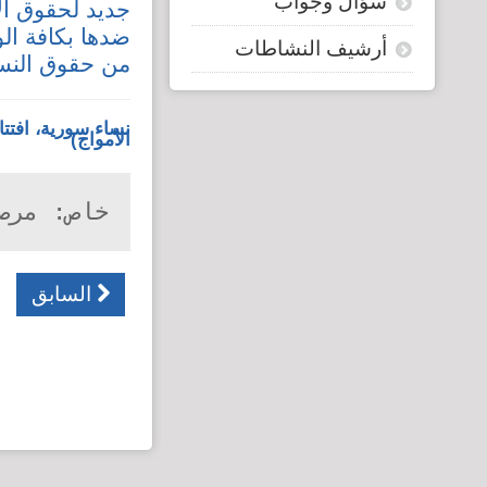
سؤال وجواب
جديد لحقوق ال
ضدها بكافة الو
أرشيف النشاطات
من حقوق النسا
نساء سورية، افتت
الأمواج)
خاص: مرص
السابق