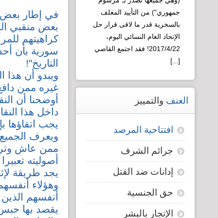
(وهي جميعها تصدر بـ"مرسوم
العقلية السورية
جمهوري") من التأييد المغلف
في إطار بعض ا
لـ"التطوير"!
بالسخرية قدر ما لاقى قرار حل
بعض منقبي ال
الإتحاد العام النسائي اليوم،
كراهيتهم للمر
2017/4/22! فقد اجتمع القاصي
سورية بأن أحد 
[...]
التاريخ"!
ويبدو أن هذا 
Read more...
غيره ممن دافع
أوضحنا أن الن
العنف
والتمييز
داخل هذا النقا
يجب اتقاؤها بإخ
افتتاحية المرصد
ويعرف الجميع 
ممن عاش وترب
جرائم الشرف
أصوليته تعبير
إدانات ضد القتل
يجد طريقة لإث
وهؤلاء أنفسهم
حق الجنسية
أنفسهم الذين ي
يقصد بها حبس 
الإتجار بالبشر