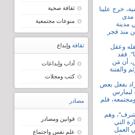
ثقافة صحية
ة، خرج علينا
قضايا المعوقين
 مدى
منوعات مجتمعية
 مدينة
قضايا الأسرة
كن منذ فجر
مرصد العنف والإعلام
ثقافة
وإبداع
قله وعقل
". فقد
، أن مَن
آداب وإبداعات
م والفتنة
كتب ومجلات
زاد بفعل بعض
 ليمارس
ومجتمعه، فلم
مصادر
لشرف"، وهم
قوانين ومصادر
رة التي
ي العمل
علم نفس واجتماع