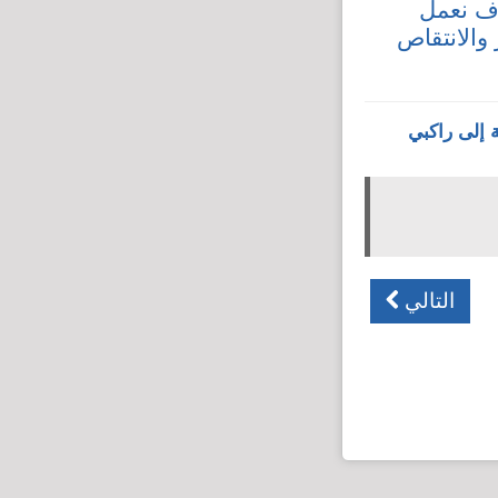
وف نعمل
 والانتقاص
 إلى راكبي
التالي