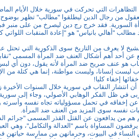
لتظاهرات التي تحركت في سورية خلال الأيام الماضي
عقول من رجال الدين ليطلقوا "مطالب" تظهر بوضوح
أة السورية. فقد خرج رج دين ليصرخ من على منبر في
مطالب "أهالي بانياس" هو "إعادة المنقبات اللواتي 
الشيخ لا يعرف من التاريخ سوى الذكورية التي تحتل ع
 عن أحد أهم أشكال العنف ضد المرأة المسمى "نقابا
قاب هو عنف صريح ضد المرأة لأنه يقول، دون أي لبس
ب ليست إنسانا، وليست مواطنة، إنما هي كتلة من الإث
فائها إخفاء كليا!
أن انتشار النقاب في سورية خلال السنوات الأخيرة 
ى في ظل الفكر الوهابي الأصولي، وجاء إلى سورية
ا عن إخفاقه في تحمل مسؤولياته تجاه نفسه وأسرته 
بات نفسه سوى المزيد من العنف ضد المرأة.
 هم من يدافعون عن القتل القذر المسمى "جرائم ا
رفضون المساواة باسم "العدالة والتكامل"، وهي العبا
النساء في البيوت، وحرمانهن من ممارسة حياتهن ف