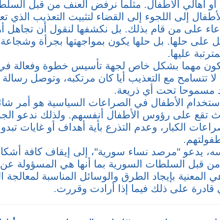
أو أهالي الأطفال. مثلما نرفض العنف من قبل السلط
أطفال إلى اللجوء إلى القضاء لتثبيت التعذيب الذي ت
دعاء على من قام بذلك. بل نكشفها لنقول أن تجاهل أ
ل على حلها. بل حلها يكون بمواجهتها بجرأة وشجاعة
ترتبة عليها.
ون مهما بشكل خاص لجهة تأسيس خطوة وفعالة ف
لا تتسامح مع التعذيب أيا كان مرتكبه، وتوصل رسالة
د مسموحا تحت أي ذريعة.
استخدام الأطفال في الصراعات السياسية هو أمر ش
رث تقع على رؤوس الأطفال أنفسهم. ولذلك ندعو الجمي
عات الكبار، وعدم التذرع بأية أهداف أو غايات تبدو 
طفولتهم.
، يدعو "مرصد نساء سورية"، إلى إيقاف كافة أشكال
ن قبل السلطات السورية بما أنها هي المسؤولة عن 
 المعنية بإيجاد الطرق والوسائل المناسبة لمعالجة 
 قادرة على ذلك فيما إذا أرادت وقررت.