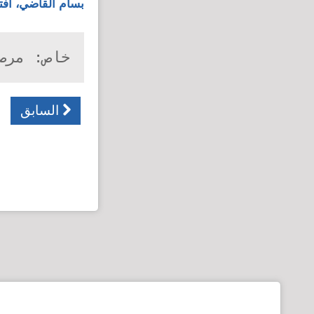
بسام القاضي،
افت
خاص: مرص
السابق