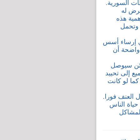
ات السورية.
عرض له
همية هذه
 وتحمل
ي إرساء أسس
 واضحة أن
ائن سيوصل
ع إلى تحييد
كما لو كانت
 العنف فورا.
حياة الناس
المشاكل