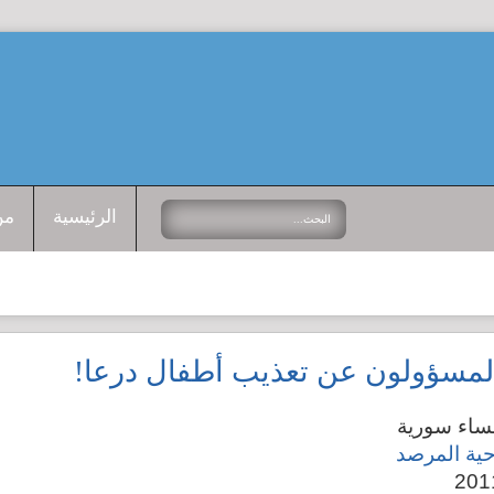
الرئيسية
من
مسؤولون عن تعذيب أطفال درعا!
نساء سورية
حية المرصد