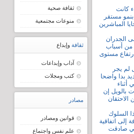
ثقافة صحية
ء كانت
قضايا المعوقين
بنمو مستقر
منوعات مجتمعية
يا المباشرين
قضايا الأسرة
لى الجدران
مرصد العنف والإعلام
ثقافة
وإبداع
ا من أسباب
ارتفاع مستوى
آداب وإبداعات
 لم يجر
د بدا واضحا
كتب ومجلات
أثناء
ت بالويل إن
 الاحتقان
مصادر
ذا السلوك
قوانين ومصادر
 إلى اتفاقية
تي صادقت
علم نفس واجتماع