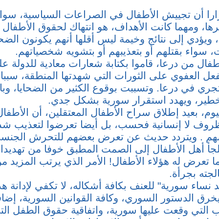
مرارا أن تجييش الأطفال في الصراعات السياسية، سوا
رها، ومهما كانت الأهداف، هو انتهاك لحقوق الأطفال 
يؤدي إلى نتائج وخيمة ليس أقلها أنهم يكونون الضحا
، سواء بقتلهم أو بتعذيبهم أو بتشويه شخصياتهم.
فال من درعا، قاموا بكتابة شعارات معادية للدولة ع
فعل العفوي على الثورات التي شهدتها المنطقة، سبب
تجري في درعا. وتسببت بوقوع الكثير من الضحايا، وب
طير، ويهدد استقرار سورية بشكل جدي.
وم، بعيد إطلاق سراح الأطفال المعتقلين، أن الأطفال
روف لا إنسانية فحسب، بل أيضا تعرضوا لتعذيب شدي
م . ويتردد حديث عن تعرض بعضهم للتحرش الجنسي 
يلجأ أهل الأطفال إلى الصمت المطبق خوفا من تهديدا
 تعرض له هؤلاء الأطفال! الأمر الذي يرتب المزيد من
لجته بجرأة.
 نساء سورية" للعنف بكافة أشكاله، لا تكفي لإدانة ه
خرق الدستور السوري، وكافة القوانين السورية، إضافة
ب التي وقعت عليها سورية، واتفاقية حقوق الطفل ال