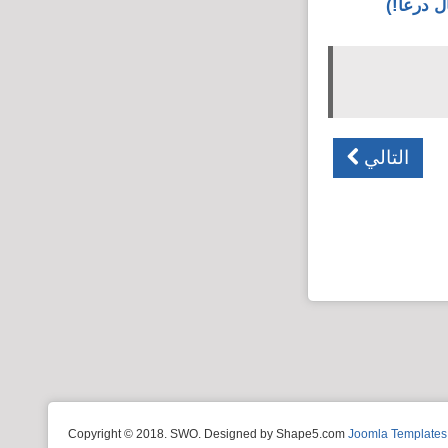
 درعا!)
التالي
Copyright © 2018. SWO. Designed by Shape5.com
Joomla Templates