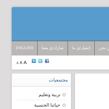
افتتاحية المرصد
جرائم الشرف
 نحن
إتصل/ي بنا
شارك/ي معنا
ENGLISH
إدانات ضد القتل
A
A
A
حق الجنسية
الإتجار بالبشر
مجتمعيات
قضايا الطفولة
تربية وتعليم
حياتنا الجنسية
قضايا المرأة