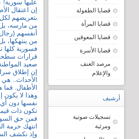
عليها سورية! ع
إن اعتقال الأ
قضايا الطفولة
بتعريضهم لكل 
قضايا المرأة
من مارسه، بل 
أنفسهم (رجال ا
قضايا المعوقين
من ينتهكها، بل
فسورية كلها تن
قضايا الأسرة
قرارات سطحية
مرصد العنف
صعيد المواطنة
إن إطلاق سراح
والإعلام
الأحداث.. هي 
الأطفال. فما 
وهذا لا يكون 
أرشيف
نفسها دون أي ت
تكون ذات قيمة
تسجيلات صوتية
فمن حق السوري
انتهك حرمة ال
ومرئية
وإذ نكشف الست