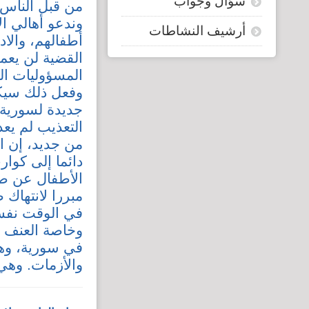
سؤال وجواب
من قبل الناس 
وندعو أهالي ال
أرشيف النشاطات
أطفالهم، والا
القضية لن يعم
المسؤوليات الم
وفعل ذلك سيك
جديدة لسورية 
التعذيب لم يع
من جديد، إن 
دائما إلى كوا
الأطفال عن صرا
مبررا لانتهاك 
في الوقت نفسه
وخاصة العنف م
في سورية، وهي
والأزمات. وهي