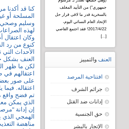
(وهي جميعها تصدر بـ"مرسوم
العقلية السورية
جمهوري") من التأييد المغلف
كنا قد أكدنا 
لـ"التطوير"!
بالسخرية قدر ما لاقى قرار حل
المسلحة أو غي
الإتحاد العام النسائي اليوم،
وسليم وصحي، و
2017/4/22! فقد اجتمع القاصي
لهذه الصراعات
[...]
وكان اعتقال أط
كنوع من رد ال
Read more...
الأحداث التي 
العنف بشكل خ
العنف
والتمييز
لكن ما ظهر الي
اعتقالهم في ظ
افتتاحية المرصد
على صور بعضه
اعتقاله. فيما 
جرائم الشرف
تم فضح واقع ما
إدانات ضد القتل
الذي يمكن معا
إن إدانة "مرصد
حق الجنسية
الهمجي الذي ي
مناهضة التعذي
الإتجار بالبشر