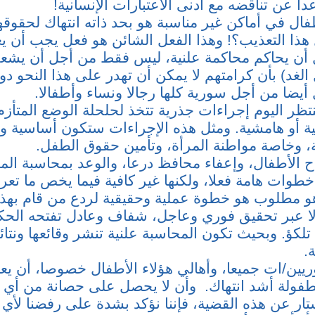
دا عن تناقضه مع أدنى الاعتبارات الإنسانية!
طفال في أماكن غير مناسبة هو بحد ذاته انتهاك لحقوق
هذا التعذيب؟! وهذا الفعل الشائن هو فعل يجب أن ي
أن يحاكم محاكمة علنية، ليس فقط من أجل أن يشعر
لغد) بأن كرامتهم لا يمكن أن تهدر على هذا النحو د
 أيضا من أجل سورية كلها رجالا ونساء وأطفالا.
تظر اليوم إجراءات جذرية تتخذ لحلحلة الوضع المتأزم
 أو هامشية. ومثل هذه الإجراءات ستكون أساسية 
، وخاصة مواطنة المرأة، وتأمين حقوق الطفل.
 الأطفال، وإعفاء محافظ درعا، والوعد بمحاسبة ال
خطوات هامة فعلا، ولكنها غير كافية فيما يخص ما تع
هو مطلوب هو خطوة عملية وحقيقية لردع من قام بهذا ا
إلا عبر تحقيق فوري وعاجل، شفاف وعادل تفتحه الحك
لكؤ. وبحيث تكون المحاسبة علنية تنشر وقائعها ونتائ
.
ين/ات جميعا، وأهالي هؤلاء الأطفال خصوصا، أن ي
طفولة أشد انتهاك. وأن لا يحصل على حصانة من أي ن
ار عن هذه القضية، فإننا نؤكد بشدة على رفضنا لأي