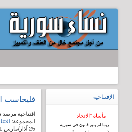
الإفتتاحية
فليحاسب ال
افتتاحية مرصد 
مأساة "الإتحاد
المجموعة:
افتتا
النسائي": نموذج
ربما لم يلق قانون في سورية
25 آذار/مارس 2011