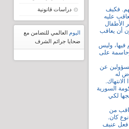
هم. فكيف
دراسات قانونية
عاقب عليه
 الأطفال
ون أن يعاقب
اليوم
العالمي للتضامن مع
ضحايا جرائم الشرف
 فيها، وليس
وحاسمة على
مسؤولين عن
رض له
لانتهاك.
ومة السورية
جها لكي
عاقب من
وع كان.
 فعل عنيف