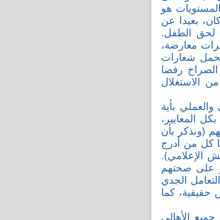
المستويات هو
ن، بعيدا عن
ه لحق الطفل.
رات معارضة،
تحمل شعارات
 الصراخ رفضا
من الاستغلال
والعملي بأية
كل المعايير،
م (ونذكر بأن
ا كل من أدرج
ش الإعلامي).
ثر على صحتهم
لتعامل الجدي
 حقيقية، كما
جميع الأهالي