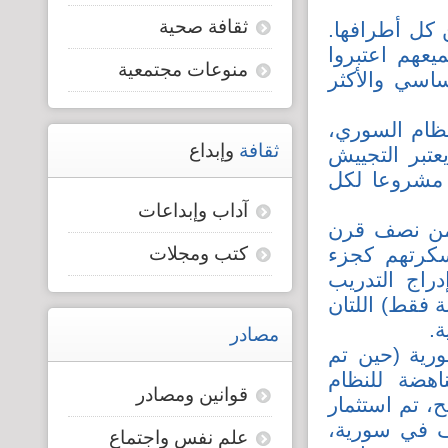
ثقافة صحية
 كل أطرافها.
قضايا المعوقين
يعهم اعتبروا
منوعات مجتمعية
1 إلى عمر 18) الوقود الأساسي والأكثر
قضايا الأسرة
نظام السوري،
مرصد العنف والإعلام
ثقافة
وإبداع
عتبر التجييش
" مشروعا لكل
آداب وإبداعات
من نصف قرن
سكرتهم كجزء
كتب ومجلات
راج التدريب
 فقط) اللتان
.
مصادر
رية (حين تم
هضة للنظام
قوانين ومصادر
، تم استثمار
ف في سورية،
علم نفس واجتماع