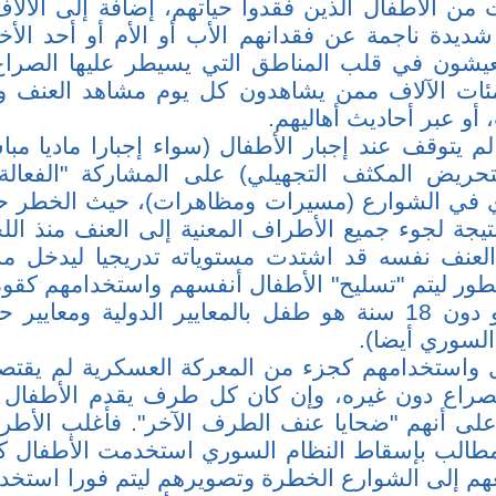
 من الأطفال الذين فقدوا حياتهم، إضافة إلى الآلا
ديدة ناجمة عن فقدانهم الأب أو الأم أو أحد ال
عيشون في قلب المناطق التي يسيطر عليها الصراع
ئات الآلاف ممن يشاهدون كل يوم مشاهد العنف وا
 أو عبر أحاديث أهاليهم.
لم يتوقف عند إجبار الأطفال (سواء إجبارا ماديا مباش
لتحريض المكثف التجهيلي) على المشاركة "الفعال
ي في الشوارع (مسيرات ومظاهرات)، حيث الخطر ح
تيجة لجوء جميع الأطراف المعنية إلى العنف منذ الل
العنف نفسه قد اشتدت مستوياته تدريجيا ليدخل م
طور ليتم "تسليح" الأطفال أنفسهم واستخدامهم كقوة
أن كل من هو دون 18 سنة هو طفل بالمعايير الدولية ومعاي
السوري أيضا).
ل واستخدامهم كجزء من المعركة العسكرية لم يق
راع دون غيره، وإن كان كل طرف يقدم الأطفال ال
على أنهم "ضحايا عنف الطرف الآخر". فأغلب الأط
مطالب بإسقاط النظام السوري استخدمت الأطفال كو
 إلى الشوارع الخطرة وتصويرهم ليتم فورا استخدا