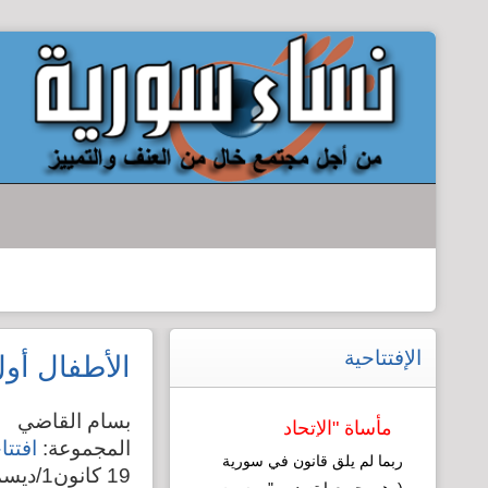
الإفتتاحية
الأطفال أو
بسام القاضي
مأساة "الإتحاد
المجموعة:
افتتا
النسائي": نموذج
ربما لم يلق قانون في سورية
19 كانون1/ديسمبر 2011