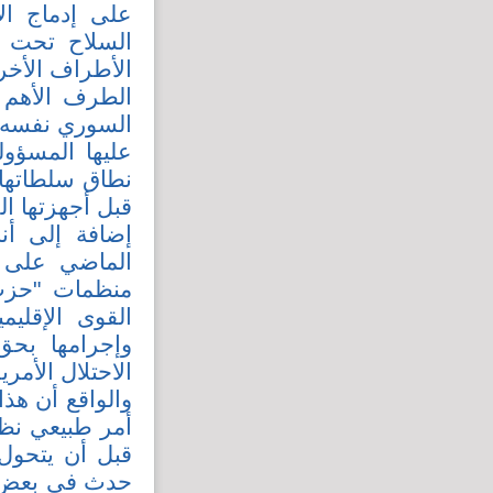
السلاح تحت م
الأطراف الأخرى
الطرف الأهم ف
السوري نفسه. ل
عليها المسؤول
نطاق سلطاتها.
قبل أجهزتها ا
إضافة إلى أ
الماضي على ت
منظمات "حزب 
القوى الإقلي
وإجرامها بحق
الاحتلال الأمر
والواقع أن هذ
أمر طبيعي نظرا
قبل أن يتحول 
حدث في بعض فت