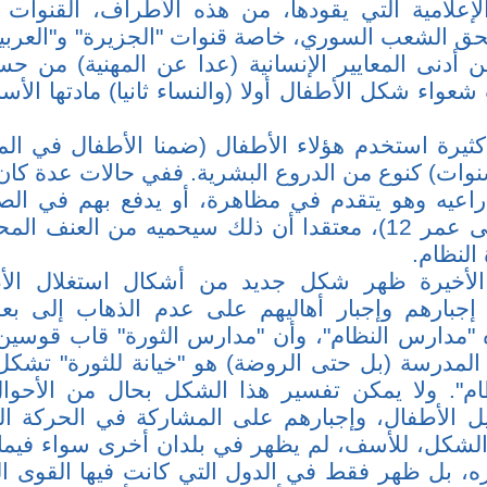
إعلامية التي يقودها، من هذه الأطراف، القنوات
حق الشعب السوري، خاصة قنوات "الجزيرة" و"العربية"
 أدنى المعايير الإنسانية (عدا عن المهنية) من حسا
اء شكل الأطفال أولا (والنساء ثانيا) مادتها الأسا
كثيرة استخدم هؤلاء الأطفال (ضمنا الأطفال في الم
3 إلى 6 سنوات) كنوع من الدروع البشرية. ففي حالات عدة 
اعيه وهو يتقدم في مظاهرة، أو يدفع بهم في الصف
(من عمر 6 إلى عمر 12)، معتقدا أن ذلك سيحميه من العن
النظام.
الأخيرة ظهر شكل جديد من أشكال استغلال الأط
إجبارهم وإجبار أهاليهم على عدم الذهاب إلى ب
 "مدارس النظام"، وأن "مدارس الثورة" قاب قوسين 
المدرسة (بل حتى الروضة) هو "خيانة للثورة" تشك
ام". ولا يمكن تفسير هذا الشكل بحال من الأحوال
يل الأطفال، وإجبارهم على المشاركة في الحركة 
الشكل، للأسف، لم يظهر في بلدان أخرى سواء فيما
ره، بل ظهر فقط في الدول التي كانت فيها القوى ا