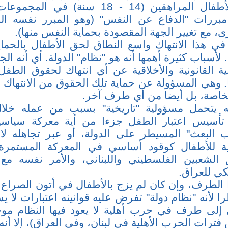
على إدماج الأطفال المراهقين (14 - 18 سنة
بررات "الدفاع عن النفس" (وهو المبرر نفسه ال
، مع تغيير الجهة المقصودة بحماية النفس منها).
ي هذا الانتهاك واسع النطاق لحق الأطفال بالحماي
أسباب كثيرة أهمها أنه هو "نظام" الدولة. أي أنه الج
ية القانونية والأخلاقية عن أي انتهاك لحقوق ال
 وهي المسؤولة عن حماية تلك الحقوق من الانتها
لخاصة، بل أيضا من أي طرف آخر.
نه يتحمل مسؤولية "تاريخية" بسبب من عمله خل
أسيس اعتبار الطفل جزءا من أية معركة سياسي
البعث" المسيطر على الدولة، أو عبر تجاهله ل
مية للأطفال كوقود أساسي في المعركة المستمرة
 الشعبين الفلسطيني واللبناني، والأمر نفسه مع
يكي للعراق.
ا الطرف، وإن كان لم يزج بالأطفال في أتون الصراع 
 لأنه "نظام دولة" تفرض عليه قوانينه اعتبارات لا ي
إلى طرف في حرب أهلية لا يعود فيها النظام موج
رات الحرب الأهلية في لبنان، وفي العراق)، إلا أنه 