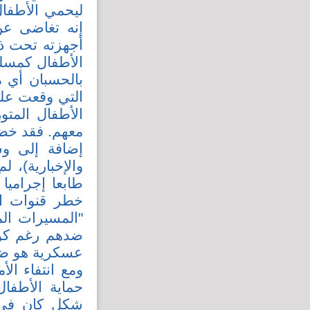
ليحمي الأطفال
إنه تغاضى ع
أجهزته تحت ذر
الأطفال كمسلحي
بالحسبان أي م
التي وقعت علي
الأطفال المتو
معهم. فقد خضع
إضافة إلى وسا
والإخبارية)، 
طابعا إجراميا
خطر قنوات ال
"المسيرات ال
ضدهم رغم كون
عسكرية هو ضح
ومع انتفاء ال
حماية الأطفا
شكل كان في م