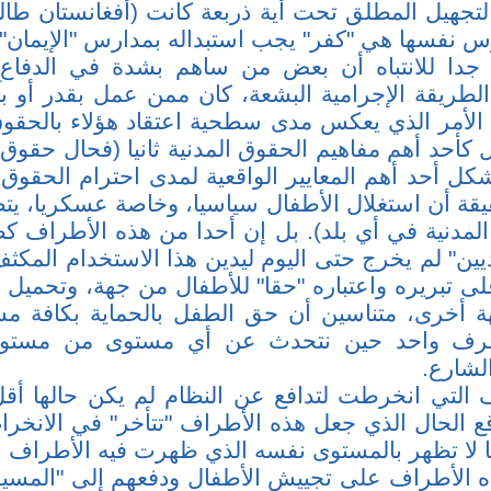
لتجهيل المطلق تحت أية ذربعة كانت (أفغانستان طالب
س نفسها هي "كفر" يجب استبداله بمدارس "الإيمان")
 جدا للانتباه أن بعض من ساهم بشدة في الدفاع
الطريقة الإجرامية البشعة، كان ممن عمل بقدر أو 
لأمر الذي يعكس مدى سطحية اعتقاد هؤلاء بالحقوق ا
كأحد أهم مفاهيم الحقوق المدنية ثانيا (فحال حقوق 
ل أحد أهم المعايير الواقعية لمدى احترام الحقوق ال
قة أن استغلال الأطفال سياسيا، وخاصة عسكريا، يت
لمدنية في أي بلد). بل إن أحدا من هذه الأطراف 
ين" لم يخرج حتى اليوم ليدين هذا الاستخدام المكثف
ى تبريره واعتباره "حقا" للأطفال من جهة، وتحميل 
 أخرى، متناسين أن حق الطفل بالحماية بكافة مستو
ف واحد حين نتحدث عن أي مستوى من مستويا
لشارع.
ف التي انخرطت لتدافع عن النظام لم يكن حالها أقل
اقع الحال الذي جعل هذه الأطراف "تتأخر" في الانخر
ا لا تظهر بالمستوى نفسه الذي ظهرت فيه الأطراف ا
 الأطراف على تجييش الأطفال ودفعهم إلى "المسي