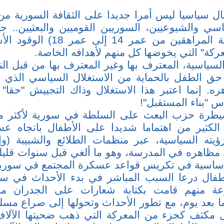
ال سياسيا ليس أمرا جديدا على الثقافة السورية من
اسي والشيوعيين، السوريين القوميين والبعثيين.. جم
الأطفال (خاصة المراهقين من عمر 4
عركة" التي يخوضها كل منهم لأهدافه الخاصة.
لسياسية، المعترف بها وغير المعترف بها من قبل ال
 حق الطفل بالحماية من الاستغلال السياسي الذي ي
ه. إنما اعتبر هذا الاستغلال وذاك التجييش "حقا
س "بناء المستقبل"!
طرة حزب البعث على السلطة في سورية لأكثر 
الكثير من اهتماما شديدا على الأطفال باتجاه ع
ته السياسية، عبر منظمات الطلائع والشبيبة (وإد
ظاهره في المدرسة، وهو ما ألغي قبل سنوات قليلة
الأساسية في تكريس قواعد عسكرة المجتمع في سورية
أطفال درعا السبب المباشر في بدء الأحداث في سو
عة منهم قامت بكتابة شعارات على الجدران منا
ا بعد يوم، مع تطور الأحداث وتحولها إلى صراع مسلح
 مكثف كجزء من المعركة التي ذهب ضحيتها الآلا