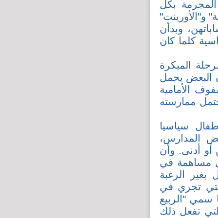
 المجرمة بكل
 و"الأورينت"
باتهن، وبدأن
سية كلما كان
رحلة المبكرة
كان البعض يحمل
وف الأمامية
ف المحتمل ممارسته
فال سياسيا
عض المدارس،
أو أدنى. وأن
ل مساهمة في
 بغير الرغبة
التي تجري في
 سمي "الربيع
لتي تفعل ذلك