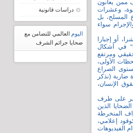
ف ممن يعانون
أخوة، وعشرات
دراسات قانونية
 المسلح، بل
لإجرام سواء
اليوم
العالمي للتضامن مع
را، أو إجبارا
ضحايا جرائم الشرف
ة" في أشكال
قيقي ومرتفع
حظات الأولى،
ستوى الصراع
 ضاربة (نذكر
ير حقوق الإنسان،
تصر على طرف
ضحايا الذين
راف المنخرطة
قود إعلامي،
م الفيديوهات