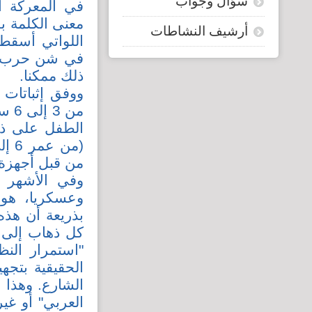
سؤال وجواب
في المعركة ال
معنى الكلمة ب
أرشيف النشاطات
اللواتي أسقطن
في شن حرب شعو
ذلك ممكنا.
ووفق إثباتات 
من 
الطفل على ذر
من قبل أجهزة 
وفي الأشهر 
وعسكريا، هو 
بذريعة أن هذه
كل ذهاب إلى 
"استمرار النظ
الحقيقية بتجه
الشارع. وهذا 
العربي" أو غي