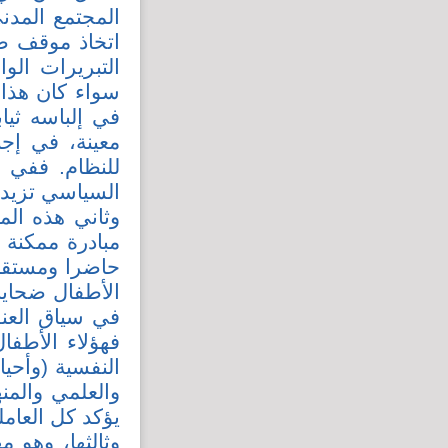
المجتمع المدن
اتخاذ موقف ص
التبريرات الو
سواء كان هذا
في إلباسه ثي
معينة، في إجب
للنظام. ففي ك
السياسي تزيده 
وثاني هذه الم
مبادرة ممكنة 
حاضرا ومستقبل
الأطفال ضحايا
في سياق العنف
فهؤلاء الأطفا
النفسية (وأحي
والعلمي والمن
يؤكد كل العام
وثالثها، وهو 