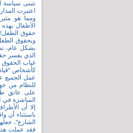
تتبنى سياسة ا
اعتبرت المدار
ومما هو مثير
الأطفال بهذه 
حقوق الطفل! ا
وبحقوق الطفل 
بشكل عام، تشك
الذي يفسر حقي
غياب الحقوق ا
كأشخاص "قيادي
عمل الجميع عل
للنظام من جهة
على عاتق طر
المباشرة في ا
إلا أن الأطرا
باستثناء أن و
الشارع"، جعله
فقد عملت هذه