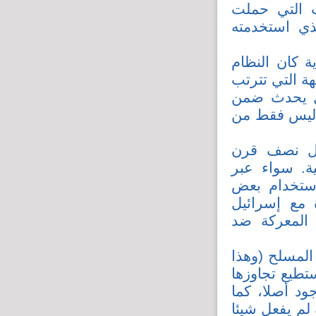
) في المجموعات التي حملت
ذي استخدمته
ة كان النظام
هة التي تترتب
طفل يحدث ضمن
ك ليس فقط من
ال نصف قرن
ة. سواء عبر
استخدام بعض
 مع إسرائيل
 المعركة ضد
المسلح (وهذا
ستطيع تجاوزها
ود أصلا، كما
لم يفعل شيئا