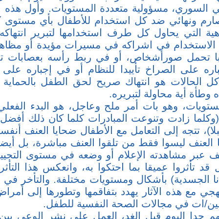
ي السوري، مسؤولية متعددة المستويات. وأول هذه 
ارم ونهائي ضد كل استخدام للأطفال بأي مستوى كا
اهية التي يحاول كل طرف استخدامها لتبرير انتهاك
 الاستخدام في اشراكه في مسيرات مؤيدة أو مظاه
ابا تحمل صورأشخاص، أو في ربط رأسه بعصابات 
اره على الصراخ تأييدا للنظام أو في إجباره على
ل الحالات هو انتهاك صريح لحق الطفل بالحماية 
وطأة أية محاولة لتبريره.
ستويات، وهو بات أمر ملح وعاجل، هو البدء الفعلي 
(وكلما زادت وتنوعت المبادرات كلما كان ذلك أفضل ب
ا)، تتجه إلى التعامل مع الأطفال ضحايا العنف أنفسه
 العنف ليسوا فقط من تلقوا العنف مباشرة، بل أيض
 عبر مشاهدته الإعلام أو وضعه في مستوى التجيي
ل قد تأثروا عميقا بما احتكوا به، وانعكس هذا التأ
انا الجسدية) بأشكال ومستويات مختلفة. والتأخر في ا
هجي مع هذه الآثار يهدد بتفاقمها وتطورها إلى أمراض
لين/ات في مجالات الصحة النفسية للطفل.
مهم جدا اليوم قبل الغد، العمل على نشر الوعي بين 