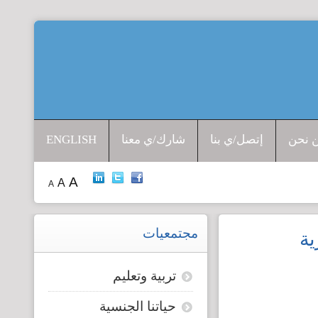
افتتاحية المرصد
جرائم الشرف
 نحن
إتصل/ي بنا
شارك/ي معنا
ENGLISH
إدانات ضد القتل
A
A
A
حق الجنسية
الإتجار بالبشر
مجتمعيات
ية
قضايا الطفولة
تربية وتعليم
حياتنا الجنسية
قضايا المرأة