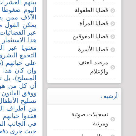
بينهم العشرات
اليوم ضغوطا ش
قضايا الطفولة
الآلاف ممن ي
قضايا المرأة
يمكن القول م
عبر الفضائيات،
قضايا المعوقين
هذا الاستثمار 
معنويا عبر ا
قضايا الأسرة
التجمع البشر
مرصد العنف
على حياتهم (ن
وإن كان هذا 
والإعلام
المسلح)، بل ت
ووفق القانون 
أرشيف
تسليح الأطفا
من أطراف الص
تسجيلات صوتية
فقدوا حياتهم 
في الجانب ال
ومرئية
حيث جرى دفعهم