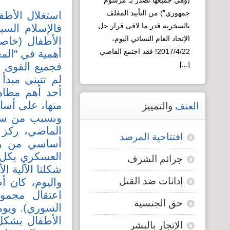
(وهي جميعها تصدر بـ"مرسوم
العقلية السورية
جمهوري") من التأييد المغلف
استغلال الأطف
لـ"التطوير"!
بالسخرية قدر ما لاقى قرار حل
فالإسلام السي
الإتحاد العام النسائي اليوم،
2017/4/22! فقد اجتمع القاصي
أهمية في "الم
[...]
فجميع القوى ا
لم تتبنى مبدأ
Read more...
أحد أهم مظاهر
منها، على أسا
العنف
والتمييز
وبسبب من سي
الماضي، ركز 
افتتاحية المرصد
أساسي من رؤي
العسكري بكل م
جرائم الشرف
شكلتا الآلية 
إدانات ضد القتل
واليوم، كان 
اعتقال مجمو
حق الجنسية
السوري). ويوم
الأطفال بشكل
الإتجار بالبشر