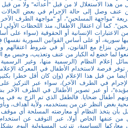
 من هذا الاستغلال لا من قبل "أعدائه" ولا من قبل "
ن عنف وصل إلى حالة الإجرام في بعض الحالات 
يعة "مواجهة المسلحين"، أو "مواجهة الطرف الآخر
ن". كما أن اعتقال الأطفال، منذ اللحظات الأولى لل
ن الاعتبارات الإنسانية أو الحقوقية (سواء على أسا
ها سورية، أو على أساس القوانين السورية نفسها) في
رطين بنزاع مع القانون، أو في شروط اعتقالهم وآ
وا لما خضع له الكبار من عنف وتعذيب، وحبس مع الك
ئل إعلام النظام (الرسمية منها، وغير الرسمية ك
لم توفر فرصة لاستخدام الأطفال في المعركة الإعلام
 أيضا من قبل هذا الإعلام (وإن كان أقل خطرا بكثير
إجرام في الطرف الآخر)، سواء عبر التركيز على
مؤيدة"، أو عبر تصوير الأطفال في الطرف الآخر 
هم أطفال ضحايا. فالطفل الذي تم الزج به في مع
ية بغض النظر عن من يستخدمه، ولأية أهداف، وبأ
أمل بأن يتخذ النظام أو معارضته المسلحة أي موقف 
ل من عنفها الخاص أولا، عبر التوقف عن استخدام 
عاركها السياسية، تترتب المسؤولية اليوم بشك