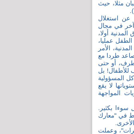
ان مثلا، حيث
.
 عن استغلال
بآخر في مجال
لمدنية أولا،
الطفل عمليا،
مدنية، الأمر
صاعد طردا مع
كطرف، أو حتى
 للأطفال! بل
كل المسؤولية
ياتها لا يقع
ت المواجهة
 سوءا بكثير.
اط في "معارك
لأخرى.
رات"، وعملت