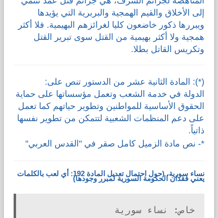
المناهضة لجرائم الشرف، هي جرائم قتل عمد تنتمي
إلى الأخلاق والقيم الهمجية والبربرية التي يؤيدها
ويبررها ذكور خاضعون كليا لغرائزهم البهيمية. فلا أكثر
همجية ولا أكثر بهيمية من القتل سوى تبرير القتل
وتكريس القاتل بطلا.
(*): المادة الثانية عشر من الدستور تنص على:
الدولة في خدمة الشعب وتعمل مؤسساتها على حماية
الحقوق الأساسية للمواطنين وتطوير حياتهم كما تعمل
على دعم المنظمات الشعبية لتتمكن من تطوير نفسها
ذاتياً.
*- نص
مادة الزميل كامل صقر
في "القدس العربي"
نساء سورية، (حول احتمال تعديل المادة 192: أي لعب بالكلمات
يعني فقدان الحكومة السورية لمبرر وجودها)
خاص: نساء سورية