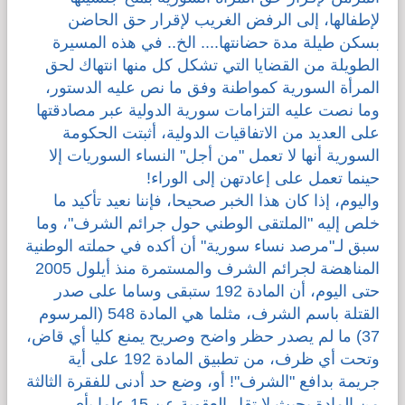
لإطفالها، إلى الرفض الغريب لإقرار حق الحاضن
بسكن طيلة مدة حضانتها.... الخ.. في هذه المسيرة
الطويلة من القضايا التي تشكل كل منها انتهاك لحق
المرأة السورية كمواطنة وفق ما نص عليه الدستور،
وما نصت عليه التزامات سورية الدولية عبر مصادقتها
على العديد من الاتفاقيات الدولية، أثبتت الحكومة
السورية أنها لا تعمل "من أجل" النساء السوريات إلا
حينما تعمل على إعادتهن إلى الوراء!
واليوم، إذا كان هذا الخبر صحيحا، فإننا نعيد تأكيد ما
خلص إليه "الملتقى الوطني حول جرائم الشرف"، وما
سبق لـ"مرصد نساء سورية" أن أكده في حملته الوطنية
المناهضة لجرائم الشرف والمستمرة منذ أيلول 2005
حتى اليوم، أن المادة 192 ستبقى وساما على صدر
القتلة باسم الشرف، مثلما هي المادة 548 (المرسوم
37) ما لم يصدر حظر واضح وصريح يمنع كليا أي قاض،
وتحت أي ظرف، من تطبيق المادة 192 على أية
جريمة بدافع "الشرف"! أو، وضع حد أدنى للفقرة الثالثة
من المادة بحيث لا تقل العقوبة عن 15 عاما بأي