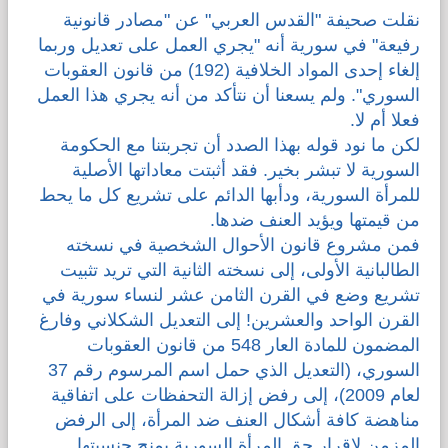
نقلت صحيفة "القدس العربي" عن "مصادر قانونية
قضايا المعوقين
رفيعة" في سورية أنه "يجري العمل على تعديل وربما
إلغاء إحدى المواد الخلافية (192) من قانون العقوبات
قضايا الأسرة
السوري". ولم يسعنا أن نتأكد من أنه يجري هذا العمل
فعلا أم لا.
لكن ما نود قوله بهذا الصدد أن تجربتنا مع الحكومة
مرصد العنف والإعلام
السورية لا تبشر بخير. فقد أثبتت معاداتها الأصلية
للمرأة السورية، ودأبها الدائم على تشريع كل ما يحط
من قيمتها ويؤيد العنف ضدها.
فمن مشروع قانون الأحوال الشخصية في نسخته
الطالبانية الأولى، إلى نسخته الثانية التي تريد تثبيت
تشريع وضع في القرن الثامن عشر لنساء سورية في
القرن الواحد والعشرين! إلى التعديل الشكلاني وفارغ
المضمون للمادة العار 548 من قانون العقوبات
السوري، (التعديل الذي حمل اسم المرسوم رقم 37
لعام 2009)، إلى رفض إزالة التحفظات على اتفاقية
مناهضة كافة أشكال العنف ضد المرأة، إلى الرفض
المزمن لإقرار حق المرأة السورية بمنح جنسيتها