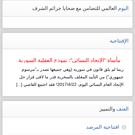
اليوم
العالمي للتضامن مع ضحايا جرائم الشرف
الإفتتاحية
مأساة "الإتحاد النسائي": نموذج العقلية السورية
لـ"التطوير"!
ربما لم يلق قانون في سورية (وهي جميعها تصدر بـ"مرسوم
جمهوري") من التأييد المغلف بالسخرية قدر ما لاقى قرار حل
الإتحاد العام النسائي اليوم، 2017/4/22! فقد اجتمع القاصي [...]
Read more...
العنف
والتمييز
افتتاحية المرصد