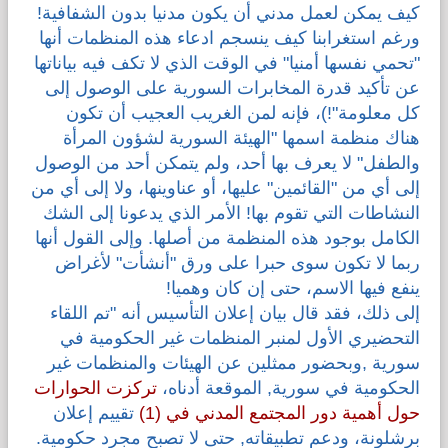
كيف يمكن لعمل مدني أن يكون مدنيا بدون الشفافية!
ورغم استغرابنا كيف ينسجم ادعاء هذه المنظمات أنها
"تحمي نفسها أمنيا" في الوقت الذي لا تكف فيه بياناتها
عن تأكيد قدرة المخابرات السورية على الوصول إلى
كل معلومة"!)، فإنه لمن الغريب العجيب أن تكون
هناك منظمة اسمها "الهيئة السورية لشؤون المرأة
والطفل" لا يعرف بها أحد، ولم يتمكن أحد من الوصول
إلى أي من "القائمين" عليها، أو عناوينها، ولا إلى أي من
النشاطات التي تقوم بها! الأمر الذي يدعونا إلى الشك
الكامل بوجود هذه المنظمة من أصلها. وإلى القول أنها
ربما لا تكون سوى حبرا على ورق "أنشأت" لأغراض
ينفع فيها الاسم، حتى إن كان وهميا!
إلى ذلك، فقد قال بيان إعلان التأسيس أنه "تم اللقاء
التحضيري الأول لمنبر المنظمات غير الحكومية في
سورية ,وبحضور ممثلين عن الهيئات والمنظمات غير
الحكومية في سورية, الموقعة أدناه،
تركزت الحوارات
حول أهمية دور المجتمع المدني في (1)
تقييم إعلان
برشلونة، ودعم تطبيقاته, حتى لا تصبح مجرد حكومية.