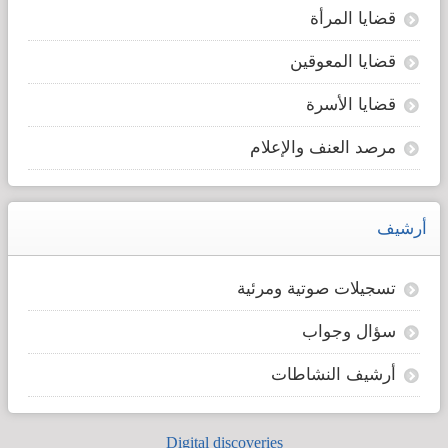
السياسي
قضايا المرأة
المعادي
جملة
قضايا المعوقين
وتفصيلا
قضايا الأسرة
لحقوق
المرأة،
مرصد العنف والإعلام
بل
حتى
لاعتباره
أرشيف
إنسانا!
بل
هي
تسجيلات صوتية ومرئية
[...]
سؤال وجواب
Read
أرشيف النشاطات
more...
Digital discoveries