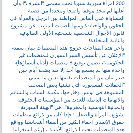
200 امرأة سورية سنويا تحت مسمى "الشرف"! وأن
أغلبها لم يتخذ موقفا واضحا ومحددا من قضية
المساواة على أساس المواطنة بين الرجل والمرأة في
الحقوق والواجبات! ومنها الصمت المريب عن مشروع
قانون الأحوال الشخصية بنسختيه الأولى الطالبانية
والثانية المتخلفة!
وآخر هذه المفاجآت خروج هذه المنظمات ببيان سمته
"الإعلان عن تأسيس المنبر السوري للمنظمات غير
الحكومية"، تضمن توقيع 8 منظمات (أدناه أسماؤها)،
واحدة منها لم يسمع بها أحد إلا منذ بضعة أيام حين
صدر بيان من المنظمات نفسها يدين ما سمي
"الحملات المسعورة التي تشنها بعض الصحف
المشبوهة في تونس وخارجها، مكيلة السباب والشتائم
والاتهامات الباطلة للعديد من المؤسسات الحقوقية
والمدنية التونسية والمغربية"! هي "الهيئة السورية
لشؤون المرأة والطفل"! فإذا كان من ذرائع منظمات
حقوق الإنسان إخفاء الكثير من أسماء أشخاصها وواقع
هذه المنظمات تحت الذرائع "الأمنية"، (رغم استغرابنا