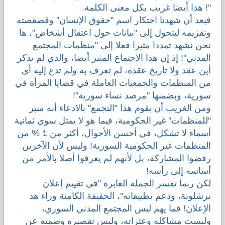
"! هذا أيضا غريب بكل معنى الكلمة.
فبعد أن شهدنا احتكار اسم "حقوق الإنسان" وقصقصته
وتقزيمه ليتحول إلى "بيانات حول اعتقال أشخاص"، ها
نحن نشهد تمددا مثيرا فعلا إلى "منظمات المجتمع
المدني"! إذ إن هذا الاجتماع المثير أيضا، والذي لم يذكر
أين عقد ولا تاريخ عقده، لم تعرف به ولم تدع إليه أي
من المنظمات والجمعيات العاملة في قضايا المرأة في
سورية، وبضمنها "مرصد نساء سورية"!
ومن الغريب أن يقوم هذا "التجمع" بالادعاء أنه منبر
"للمنظمات" غير الحكومية، فيما هو لا يمثل سوى ثمانية
أسماء لا تشكل، في أحسن الأحوال، أكثر من 1 % من
المنظمات غير الحكومية السورية! وليس لأن الآخرين
رفضوا المشاركة، بل لأنهم لم يعرفوا أصلا بالأمر من
أساسه إلى رأسه!
لكن ربما تفسر الجملة العابرة "في تقييم إعلان
برشلونة، ودعم تطبيقاته"، الحقيقة الكامنة وراء هذ
الإعلان! فما يهم ليس المجتمع المدني السوري،
وليست مشاكله وعثراته، وليس تقصيره وصمته عن