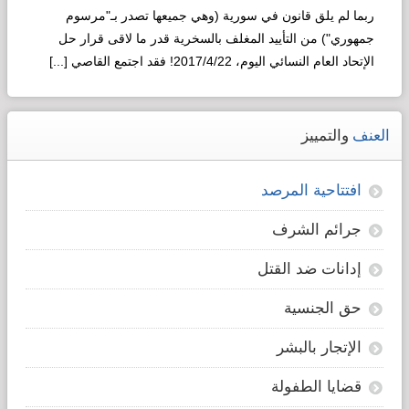
لـ"التطوير"!
ربما لم يلق قانون في سورية (وهي جميعها تصدر بـ"مرسوم
جمهوري") من التأييد المغلف بالسخرية قدر ما لاقى قرار حل
وقائع
الإتحاد العام النسائي اليوم، 2017/4/22! فقد اجتمع القاصي [...]
سورية
استعرضنا
في
Read more...
ما
الحلقة
قبل
العنف
والتمييز
السابقة
ثورة
وقائع
الأخونج:
سورية
افتتاحية المرصد
الأطفال
ما
جرائم الشرف
قبل
انفجار
إدانات ضد القتل
ثورة
الأخونج
حق الجنسية
التي
الإتجار بالبشر
أعلت
راية
قضايا الطفولة
الإسلام