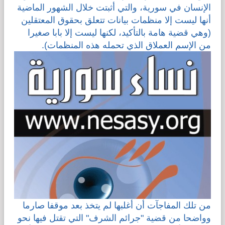
الإنسان في سورية، والتي أثبتت خلال الشهور الماضية
أنها ليست إلا منظمات بيانات تتعلق بحقوق المعتقلين
قضايا المعوقين
(وهي قضية هامة بالتأكيد، لكنها ليست إلا بابا صغيرا
من الإسم العملاق الذي تحمله هذه المنظمات).
قضايا الأسرة
مرصد العنف والإعلام
من تلك المفاجآت أن أغلبها لم يتخذ بعد موقفا صارما
وواضحا من قضية "جرائم الشرف" التي تقتل فيها نحو