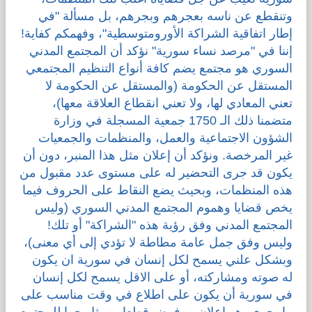
وتنقطع عن ناسه بعجرهم وبجرهم، بل مسألة "في
إطار اتفاقية الشراكة الأورومتوسطية"، وفهمكم كفاية!
إننا في "مرصد نساء سورية" نؤكد أن المجتمع المدني
السوري هو مجتمع يضم كافة أنواع التنظيم المجتمعي
المستقل عن الحكومة (والمستقل عن الحكومة لا
تعني المعادي لها، ولا تعني انقطاع العلاقة معها)،
متضمنا ذلك الـ 1750 جمعية المسجلة في وزارة
الشؤون الاجتماعية والعمل، والمنظمات والجمعيات
غير المرخصة. ونؤكد أن إعلان مثل هذا المنبر، دون أن
يكون قد جرى التحضير له على مستوى عدد مقبول من
هذه المنظمات، وبحيث يضع النقاط على الحروف فيما
يخص قضايا وهموم المجتمع المدني السوري (وليس
المجتمع المدني وفق رؤية هذه "الشراكة" أو تلك!
وليس وفق جمل عامة مطاطة لا تؤدي إلى أي معنى)،
وبشكل علني يسمح لكل إنسان في سورية ان يكون
له صوته ومشاركته، أو على الاقل يسمح لكل إنسان
في سورية أن يكون على اطلاع في وقت مناسب على
ما يجري، هو إعلان مرفوض قطعا. ويمثل جرا للمجتمع