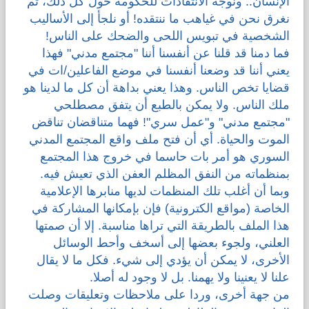
الإنسان.. ونوجه الانتقادات للحكومة حول كل ذلك، ثم
نغرق نحن في غياهب ما ننتقده! أو نلجأ إلى الأساليب
الشخصية في تبويس اللحى والضحك على الناس!
فما دمنا قد قلنا عن أنفسنا أننا "مجتمع مدني" فهذا
يعني أننا قد وضعنا أنفسنا في موضع الفاعلين/ات في
قضايا تخص الناس. وهذا يعني بداهة أن كل ما لدينا هو
ملك الناس. ولا يمكن بالطبع أن يتفق مصطلحي
"مجتمع مدني" و"عمل سري"! فهما متناقضان تناقض
الموت والحياة. أي أن فتح ملف واقع المجتمع المدني
السوري هو أمر بات حاسما في خروج هذا المجتمع
بمنظماته من النفق المظلم العفن الذي تعيش فيه.
وبما أن أغلب تلك المنظمات لديها منابرها الإعلامية
الخاصة (مواقع الكترونية) فإن بإمكانها المشاركة في
هذا الملف بالطريقة التي تراها مناسبة. إلا أن صمتها
العلني، ولجوء بعضها إلى أسخف وأحط الوسائل
الأخرى، لا يمكن أن يؤدي إلى شيء. فكل ما لا يقال
علنا لا يعنينا ولا يهمنا. بل لا وجود له أصلا.
من جهة أخرى، وردا على ملاحظات وتعليقات وصلت