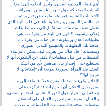
أهم قضايا المجتمع المدني، وليس اتجاهه إلى إصدار
البيانات المضحكة حول تقرير "غولستن"، ومراقبة
الانتخابات اللبنانية، فيما هو صامت عن تقارير تمس
حياة البشر السوريين، رجالا ونساء، في قلب البلد الذي
تحمل هذه المنظمات اسمه! بل إلى دعم تطبيقات
إعلان برشلونه!!! فهل في البلد من يعرف ما هي
تطبيقات إعلان برشلونة؟ هل هناك من يعرف ما
علاقة تلك التطبيقات بالمجتمع المدني السوري
ومنظماته؟ هل هناك من يعرف كيف يمكن دعم هذه
التطبيقات من قبل منظمات لا تكف عن الشكوى أنها لا
تستطيع حتى إصدار بيان مناهض لأي من أشكال
العنف ضد المرأة السورية بذريعة أن "إمكانياتها لا
تسمح لها"؟
الإعلان مليء بالقضايا المثيرة فعلا. فإضافة إلى ما
سبق يقول الإعلان أن الحوارات قد تركزت على: "...
إضافة إلى الحوار حول الدور المتنامي للمجتمع المدني،
و العمل المنوط به وضرورة العمل على استقلال
منظمات المجتمع المدني عن الحكومات، و عن دور