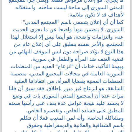
المدني السوري إلى ساحة ليست ساحته، واستغلاله
لأهداف قد لا تكون ملائمة.
كما أن أي إعلان يتسمى باسم "المجتمع المدني"
السوري، لا يتضمن بنودا واضحا عن ما يجري الحديث
عنه، والتزامات واضحة، هو أيضا ليس إلا استغلال لهذا
المجتمع. والأمر نفسه ينطبق على أي إعلان عام من
هذا النوع لا يؤكد صراحة دون لبس الموقف النهائي من
قضية العنف ضد المرأة والطفل في سورية.
ويهمنا التأكيد، ختاما، أن "انزعاج" العديد من المنظمات
السورية العاملة في مجالات المجتمع المدني، متضمنة
المنظمات المعنية بقضايا المرأة، من انتقاداتنا العلنية
السابقة، هو انزعاج غير مبرر بإطلاق. فقد سبق أن قلنا
مرات عدة أن المجتمع المدني السوري بات في وضع
لا يحسد عليه نتيجة عوامل عدة يقف على رأسها صمته
المطبق على فساده الخاص، وتقصيره الخاص،
ومشاكله الخاصة. وأنه لمن المعيب فعلا أن نتكلم
باسم الشفافية والعلانية والديمقراطية وحقوق