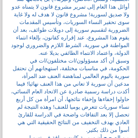
أوائل هذا العام إلى تمرير مشروع قانون لا يتمناه عدو
ولا صديق لسورية! مشروع قانون لا هدف له ولا غاية
سوى تحقير النساء السوريات، وتأسيس المقدمات
الضرورية لتقسيم سورية إلى دويلات طوائف، بعد أن
يقوم هذا المشروع، عند إقراره كقانون، بإلغاء انتماء
المواطنة في سورية، الشرط اللازم والضروري لوجود
الدولة، واعتماد الانتماء الطائفي بديلا عنه.
وسبق أن أكد مسؤولون/ات مختلفون/ات في
الحكومة، في مناسبات مختلفة، استهجانهم أن تحتفل
سورية باليوم العالمي لمناهضة العنف ضد المرأة،
مدعين أن سورية لا تعاني من هذا العنف نهائيا! فيما
أكدت دراسة رسمية صادرة عن الاتحاد العام النسائي،
حاولوا إخفاءها وإخفاء نتائجها، أن امرأة من كل أربع
نساء سوريات تتعرض يوميا للعنف! وهذه النتيجة لم
تحصل إلا بعد التفافات واضحة في الدراسة للقارئ
العادي بهدف التخفيف من النتائج الحقيقية التي هي
أسوأ من ذلك بكثير.
من الصحيح أن سورية كانت سباقة في تسهيل