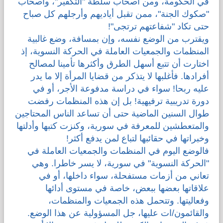
في الحكومة، ومن أصحاب سلطة "التكفير"، وأصحاب
"صكوك الجنة"، ممن تقبل أياديهم وأرجلهم كل صباح
حتى تكاد "شفاعتهم ترتجى"!
ويقترب من الوضع نفسه، وإن بمسافة، وضع غالبية
المنظمات والجمعيات العاملة في الحركة النسوية، إذ
اختارت أن تتبع أسهل الطرق وأكثرها تأمينا لمصالح
أفرادها. فأغلبها لا يتذكر من قضايا المرأة إلا ما يدر
عليه ربحا! سواء في دراسة مدفوعة الأجر، أو في
دورة تدريبية ترفيهية! بل إن هذه المنظمات رفضت
طوال السنين الماضية حتى أن تساعد الناس المحتاجين
والمتعطشين للمعرفة في سورية، وكنزت كتبها وأدلتها
وخبراتها في حقائبها لتباع لمن يدفع أكثر!
فالوضع اليوم في المنظمات والجمعيات العاملة في
"الحركة النسوية" في سورية، لا يسر خاطرا. وهي
تعاني من أزمات مستفحلة، سواء داخلها، أو في
علاقاتها بعضها ببعض، خاصة في مستوى أدائها
وفعاليتها. وتتحمل هذه الجمعيات والمنظمات،
والقائمون/ات عليها، جل المسؤولية عن هذا الوضع.