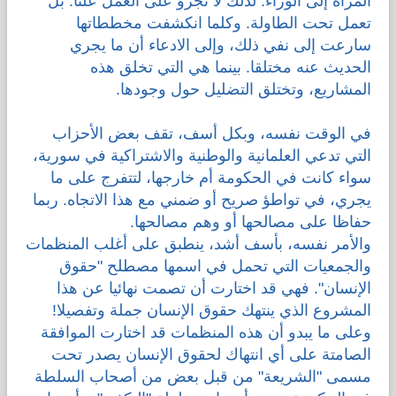
المرأة إلى الوراء. لذلك لا تجرؤ على العمل علنا. بل
تعمل تحت الطاولة. وكلما انكشفت مخططاتها
سارعت إلى نفي ذلك، وإلى الادعاء أن ما يجري
الحديث عنه مختلقا. بينما هي التي تخلق هذه
المشاريع، وتختلق التضليل حول وجودها.
في الوقت نفسه، وبكل أسف، تقف بعض الأحزاب
التي تدعي العلمانية والوطنية والاشتراكية في سورية،
سواء كانت في الحكومة أم خارجها، لتتفرج على ما
يجري، في تواطؤ صريح أو ضمني مع هذا الاتجاه. ربما
حفاظا على مصالحها أو وهم مصالحها.
والأمر نفسه، بأسف أشد، ينطبق على أغلب المنظمات
والجمعيات التي تحمل في اسمها مصطلح "حقوق
الإنسان". فهي قد اختارت أن تصمت نهائيا عن هذا
المشروع الذي ينتهك حقوق الإنسان جملة وتفصيلا!
وعلى ما يبدو أن هذه المنظمات قد اختارت الموافقة
الصامتة على أي انتهاك لحقوق الإنسان يصدر تحت
مسمى "الشريعة" من قبل بعض من أصحاب السلطة