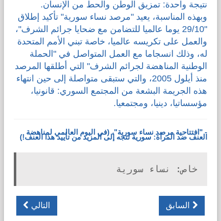
نتيجة واحدة: تمزيق الوطن والحط من الإنسان.
وبهذه المناسبة، يعيد "مرصد نساء سورية" تأكيد إطلاق
"29/10 يوما عالميا للتضامن مع ضحايا جرائم الشرف"،
والعمل على تكريسه عالميا، خاصة تبني الأمم المتحدة
له، وذلك انسجاما مع العمل المتواصل في "الحملة
الوطنية المناهضة لجرائم الشرف" التي أطلقها المرصد
منذ أيلول 2005، والتي ستبقى متواصلة إلى حين انتهاء
هذه الجريمة البشعة من المجتمع السوري: قانونيا،
مؤسساتيا، دينيا، ومجتمعيا.
- "افتتاحية مرصد نساء سورية"، (في اليوم العالمي لمناهضة
العنف ضد المرأة: سورية تتجه إلى المزيد من تأييد هذا العنف!)
خاص: نساء سورية
السابق
التالي