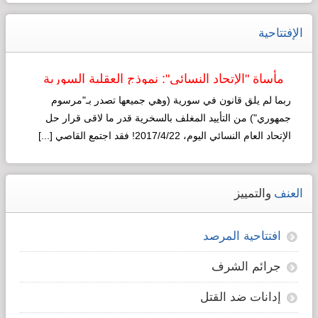
الإفتتاحية
مأساة "الإتحاد النسائي": نموذج العقلية السورية
لـ"التطوير"!
ربما لم يلق قانون في سورية (وهي جميعها تصدر بـ"مرسوم
جمهوري") من التأييد المغلف بالسخرية قدر ما لاقى قرار حل
الإتحاد العام النسائي اليوم، 2017/4/22! فقد اجتمع القاصي [...]
Read more...
العنف
والتمييز
افتتاحية المرصد
جرائم الشرف
إدانات ضد القتل