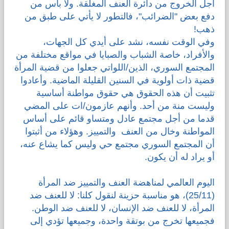
أجل الخروج من دائرة العنف المغلقة. ولا بأس من
دفع بعض "الضرائب"، فالتطور لا يأتي على طبق من
ذهب!
وفي الوقت نفسه، نشد على أيدي كل الجهات،
والأفراد، خاصة الشباب والصبايا في مواقع مختلفة من
المجتمع السوري، الذين/اللواتي جعلوا من قضية المرأة
قضية ذات أولوية في السنين القليلة الماضية. وأعادوا
تثبيت أن هذه الحقوق هي حقوق مواطنة أساسية
وليست منة من أحد. وأنهم عازمون/ات على المضي
قدما من أجل مجتمع عادل ومتساو قائم على أساس
المواطنة وخال من العنف والتمييز. وهؤلاء من أثبتوا
أن المجتمع السوري مجتمع حي وليس كما يشاع عنه،
أو يراد له أن يكون.
اليوم العالمي لمناهضة العنف والتمييز ضد المرأة
(25/11)، هو مناسبة حزينة لنقول كلنا: لا للعنف ضد
المرأة، لا للعنف ضد الإنسان، لا للعنف ضد الوطن.
فجميعها تخرج من بوتقة واحدة، وجميعها تؤدي إلى