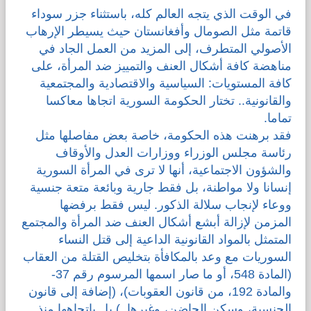
في الوقت الذي يتجه العالم كله، باستثناء جزر سوداء
قضايا المعوقين
قاتمة مثل الصومال وأفغانستان حيث يسيطر الإرهاب
الأصولي المتطرف، إلى المزيد من العمل الجاد في
قضايا الأسرة
مناهضة كافة أشكال العنف والتمييز ضد المرأة، على
كافة المستويات: السياسية والاقتصادية والمجتمعية
والقانونية.. تختار الحكومة السورية اتجاها معاكسا
مرصد العنف والإعلام
تماما.
فقد برهنت هذه الحكومة، خاصة بعض مفاصلها مثل
رئاسة مجلس الوزراء ووزارات العدل والأوقاف
والشؤون الاجتماعية، أنها لا ترى في المرأة السورية
إنسانا ولا مواطنة، بل فقط جارية وبائعة متعة جنسية
ووعاء لإنجاب سلالة الذكور. ليس فقط برفضها
المزمن لإزالة أبشع أشكال العنف ضد المرأة والمجتمع
المتمثل بالمواد القانونية الداعية إلى قتل النساء
السوريات مع وعد بالمكافأة بتخليص القتلة من العقاب
(المادة 548، أو ما صار اسمها المرسوم رقم 37-
والمادة 192، من قانون العقوبات)، (إضافة إلى قانون
الجنسية، وسكن الحاضن، وغيرها..) بل باتجاهها منذ