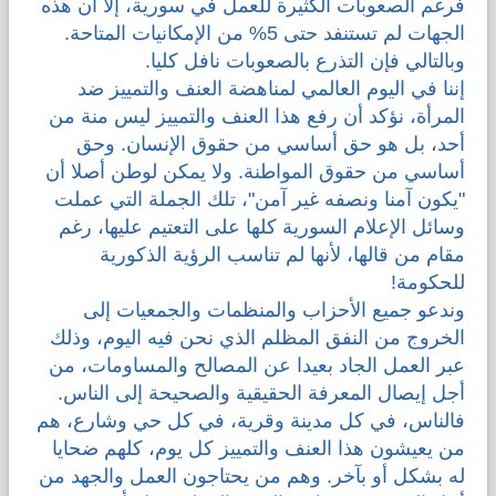
فرغم الصعوبات الكثيرة للعمل في سورية، إلا أن هذه
الجهات لم تستنفد حتى 5% من الإمكانيات المتاحة.
وبالتالي فإن التذرع بالصعوبات نافل كليا.
إننا في اليوم العالمي لمناهضة العنف والتمييز ضد
المرأة، نؤكد أن رفع هذا العنف والتمييز ليس منة من
أحد، بل هو حق أساسي من حقوق الإنسان. وحق
أساسي من حقوق المواطنة. ولا يمكن لوطن أصلا أن
"يكون آمنا ونصفه غير آمن"، تلك الجملة التي عملت
وسائل الإعلام السورية كلها على التعتيم عليها، رغم
مقام من قالها، لأنها لم تناسب الرؤية الذكورية
للحكومة!
وندعو جميع الأحزاب والمنظمات والجمعيات إلى
الخروج من النفق المظلم الذي نحن فيه اليوم، وذلك
عبر العمل الجاد بعيدا عن المصالح والمساومات، من
أجل إيصال المعرفة الحقيقية والصحيحة إلى الناس.
فالناس، في كل مدينة وقرية، في كل حي وشارع، هم
من يعيشون هذا العنف والتمييز كل يوم، كلهم ضحايا
له بشكل أو بآخر. وهم من يحتاجون العمل والجهد من