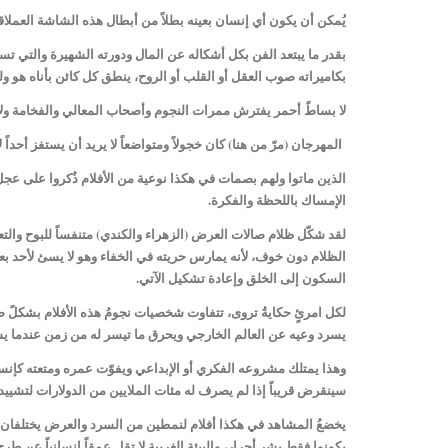
يُمكن أن يكون أي إنسان بعينه بطلاً من أبطال هذه الشاشة العملاقة
بقدر ما يبتعد الفن بكل أشكاله عن المال ودورته الشهيرة والتي تس
بكاميراته صوب العقل أو القلب أو الروح، ينطق كل كائن بأناه هو ول
لا بساطً أحمر يفترش ممرات النجوم وأصحاب المعالي والفخامة ولا
المهرجان (مرّ من هنا) كان خجولاً ومتواضعاً لا يريد أن يستفز أحداً
الذين ماتوا ولهم بصمات في هكذا نوعية من الأفلام ذُكروا على عجل و
الإمساك باللحظة والفكرة.
لقد شكّل ظلام صالات العرض (الزهراء والكندي) متنفساً للبوح وال
الظلام دون خوف، لأنه يمارس حريته في الخفاء وهو لا يسئ لأحد بعي
السكون إلى الخلق وإعادة تشكيل الآتي.
لكل امرئٍ حكايةُ تروى، تتفاوت شخصيات نجومُ هذه الأفلام بشكلً صا
يسرد وعيه عن العالم الخارجي ويحرق ما تيسر له من زمن عندما ي
وهذا يمتلك مشروعه الفكري أو الإبداعي ويفوّت عمره ومتعته كإن
سينقرض قريباً إذا لم يصرف له مئات الملايين من الدولارات لتشيي
يخضعُ المشاهد في هكذا أفلام لنمطين من السرد والعرض يختلفان باختلاف
يكونوا فقط بشر أحرار، والبيئة الغربية لا تقل عمقاً إنسانياً عن ط