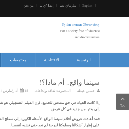
English
شارك/ي معنا
إتصل/ي بنا
من نحن
Syrian women Observatory
For a society free of violence
and discrimination
الرئيسية
الافتتاحية
مجتمعيات
سينما واقع.. أم ماذا؟!
حسين عيطة
المجموعة:
ثقافة وإبداعات
15 آذار/مارس 2011
إذا كانت الحياة هي حق مقدس للجميع، فإن الفيلم التسجيلي هو شك
Top
إلى بعثها من جديد في كل عرض.
فقد أعادت عروض أفلام سينما الواقع الأسئلة الكبيرة إلى سطح الحيا
على إظهار أشكالنا وسلوكنا لدرجة لم نعد حتى نشبه أنفسنا.