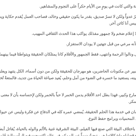
 والتي كانت في يومٍ من الأيام حكراً على النجوم والمشاهير.
رُ عدواً ولكن لا تسرُ صديق، بقدر ما يكون حقيقي وخالد، فصاحب العمل يُقدم حكاية وي
يس أنا كائن آخر.
 إعلام ضخم ولا جمهور مفذلك يواكب هذا الحدث الثقافي المهيب.
 لأنه مرعي من قبل جهتين لا يودان الاستفزاز.
نالوا الرحمة وانتهى، فقط الجمهور والأفلام كانا يمتلكان الحقيقة ويتواطئا فيما بينهم
تعبير عن مكنونات الحاضرين، هو مهرجان للحقيقة ولكن من دون أسماء، الكل يتنهد ويعل
نه، يستعيد ما خسره في الضوء من أمل وحلم، يُعيد صياغة الحياة من جديد، فالمتعةُ تُ
رخ وكبير، فهذا بطل احد الأفلام يدمن الخمر لا حباً بالخمر ولكن لإحساسه بأن لا معنى 
سكر.
سان في خدمة هذا الحلم الحقيقة، يُمضي عمره كله في الدفاع عن فكرة وليس عن حيوا
د المحميات وبرامج حفظ النوع.
 البيئة التي صنع فيها الفيلم، البيئة الشرقية غنية بالألم والوله بالحياة، يُقاتل أبطا
رح قضاياه وإشكالاتها هي، تبحثُ دوماً عن الممكن في عالمٍ اكتسحت فيه الرأسمالية حُلم 