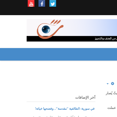
ُ يُصار
آخر الإضافات
ي عملت
في سورية: الطائفية "مقدسة".. وفضحها خيانة!