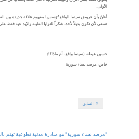
الأولى.
أظنُ بأن عروض سينما الواقع تُؤسس لمفهوم علاقة جديدة بين الفن وا
تسعى لأن تكون بديلاً لأحد، شكراً للنوايا الطيبة والإبداعية فقط على 
حسين عيطة، (سينما واقع.. أم ماذا؟!)
خاص: مرصد نساء سورية
السابق
"مرصد نساء سورية" هو مبادرة مدنية تطوعية تهتم با