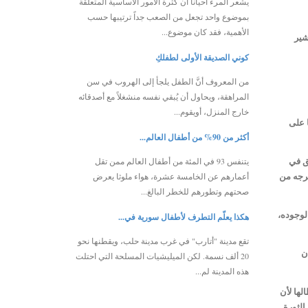
يشعر المرء أحياناً أن كثرة الأمور الأساسية المتعلقة
بموضوع واحد تجعل من الصعب جداً ترتيبها حسب
الأهمية، فقد كان موضوع...
شير
كوني الصديقة الأولى لطفلكِ
من المعروف أنَّ الطفل يلجأ إلى الهروب في سن
المراهقة، ويحاول أن يُبقي نفسه منشغلاً مع أصدقائه
خارج المنزل، أويقوم...
ا على
أكثر من 90% من أطفال العالم...
ق في
يتنفس 93 في المئة من أطفال العالم ممن تقل
خرجه من
أعمارهم عن الخامسة عشرة، هواء ملوثا يعرض
صحتهم وتطورهم للخطر البالغ...
لوجوده،
هكذا يعلّم التطرف لأطفال سورية في...
تقع مدينة "أتارب" في غرب مدينة حلب، ويقطنها نحو
ن
20 ألف نسمة. لكن الميليشيات المسلحة التي احتلت
هذه المدينة لم...
لها لأن
الثورة