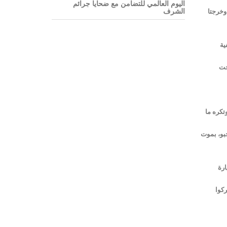
اليوم العالمي للتضامن مع ضحايا جرائم
الشرف
وخرجتا
ية
حت
تكره ما
بو، بموت
ارة
كوا