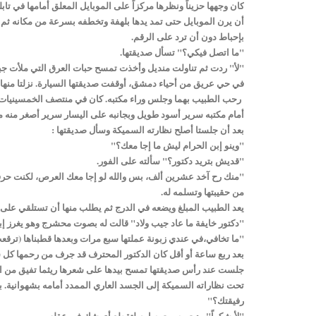
كان وجهها حزيناً ونظرها مركزاً على الموبايل المعلق أمامها في تا
أن يرن الموبايل حتى تمد يدها بلهفة وتخطفه بسرعة من مكانه ثم 
بإحباط دون أن ترد على الرقم.
"ما اتصل فيكي؟" تسأل صديقتها.
"لأ" ردت ثم تناولت منديل وأخذت تمسح حبات العرق التي ملأت جبه
في حي عريق من أحياء دمشق، أوقفت صديقتها السيارة. نزلتا منها و
رحب الطبيب بهما وجلس وراء مكتبه. كان في منتصف الخمسينيات
أمام مكتبه سرير أسود طويل وبجانبه على اليسار سرير أصغر منه
بعد أن جلستا أصلح نظارته السميكة وسأل صديقتها :
"وينو إبن الحرام ليش ما إجا معك؟"
"قديش بتريد دكتور؟" سألته على الفور.
"منك رح آخد عشرين ألف، بس والله لو إجا معك العرص، لكنت حرقت
من حقيبتها وتسلمه له.
يعد الطبيب المبلغ ويضعه في الدرج ثم يطلب منها أن تستلقي على
"دكتور خايفة ما عاد جيب ولاد" قالت له بصوت محشرج وهو يغرز إبر
"ما تخافي،في عندي زبونة عملتها سبع مرات وبعدها قطبناها (ترقعت
بعد ربع ساعة أو أقل كان الدكتور المحترف قد جرف من رحمها كل شي
جلست عند رأس صديقتها تمسح بيدها على شعرها ريثما تفيق من الم
تحت نظاراته السميكة إلى الجسد العاري الممدد أمامه بشهوانية. 
رفيقتك؟"
"لأ،شكراً" ردت بصوت صارم لتقطع أي شك في عقله.