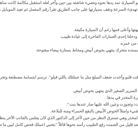
بلو السيارة. تمد يدها نحوه وتضيء شاشته بين حين وآخر لعله استقبل مكالمة كانت ساهية
تهدىء السرعة وتقف بسيارتها على جانب الطريق تقرأ رقم المتصل ثم تعيد الموبايل م
تها وأعلى فمها رغم أن السيارة مكيفة.
دخلتا إحدى العمارات الفاخرة إلى عيادة طبيب.
 من عمره.
 مسنده متحرك ينتهي بحوض أبيض ومحاط بستارة بيضاء مفتوحة.
 قلبو وأخدت ضعف المبلغ متل ما عملتلك باللي قبلو". ترسم ابتسامة مصطنعة وتخرج
 السرير الصغير الذي ينتهي بحوض أبيض.
ة المخدر في يدها.
) وتجوزت وعين الله عليها صار عندها بنت".
ء وامتلأ الحوض الأبيض بالبقع الحمراء ومنه للبلاعة.
خدر وهي تسترق النظر من حين لآخر إلى الدكتور الذي كان يجلس بالجانب الآخر ينظ
بعد قليل من الصمت رفع الطبيب رأسه نحوها قائلاً "بتحبي اعملك فحص كامل لبين ما 