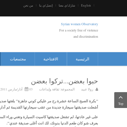
English
شارك/ي معنا
إتصل/ي بنا
من نحن
Syrian women Observatory
For a society free of violence
and discrimination
الرئيسية
الافتتاحية
مجتمعيات
حبوا بعضن...تركوا بعضن
رولا عبيد
المجموعة:
ثقافة وإبداعات
03 آذار/مارس 2011
"بكرة الصبح الساعة عشرة رح مر عليكي كوني جاهزة" بلغتها صديق
Top
أشعلت صديقتها سيجارة جديدة من عقب سيجارتها القديمة ثم أدارت
على غير عادتها، لم تشغل صديقتها كاسيت السيارة وتغني وراء الم
بعرف شو كان طعم الدنيا بدونك، لك انت أغلى صديقة عندي".