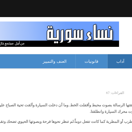
آداب
قانونيات
العنف والتمييز
القراءات: 67
تها الرسالة بصوت محبط وأقفلت الخط. وما أن دخلت السيارة وألقت تحية الصباح علي
 محرك السيارة وانطلقتا.
طرب أو المطربة كما كانت تفعل دوماً.لم تنظر نحوها فرحة وبصوتها الحيوي تضحك وتق