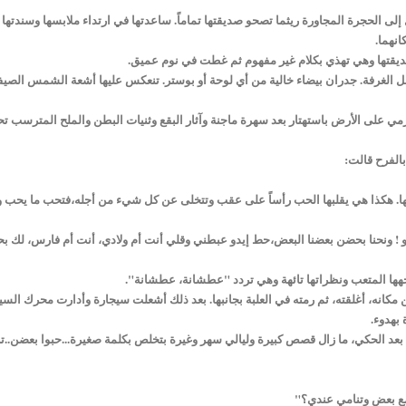
لى الحجرة المجاورة ريثما تصحو صديقتها تماماً. ساعدتها في ارتداء ملابسها وسندتها 
نهما.
ديقتها وهي تهذي بكلام غير مفهوم ثم غطت في نوم عميق.
 الغرفة. جدران بيضاء خالية من أي لوحة أو بوستر. تنعكس عليها أشعة الشمس الصيف
ي على الأرض باستهتار بعد سهرة ماجنة وآثار البقع وثنيات البطن والملح المترسب ت
الفرح قالت:
اتها. هكذا هي يقلبها الحب رأساً على عقب وتتخلى عن كل شيء من أجله،فتحب ما يحب و
 ونحنا بحضن بعضنا البعض،حط إيدو عبطني وقلي أنت أم ولادي، أنت أم فارس، لك بح
جهها المتعب ونظراتها تائهة وهي تردد "عطشانة، عطشانة".
 مكانه، أغلقته، ثم رمته في العلبة بجانبها. بعد ذلك أشعلت سيجارة وأدارت محرك السي
بهدوء.
بعد الحكي، ما زال قصص كبيرة وليالي سهر وغيرة بتخلص بكلمة صغيرة...حبوا بعضن..تر
مع بعض وتنامي عندي؟"