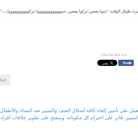
ردد طوال الوقت "حبوا بعضن..تركوا بعضن...حبوووووووووووووا..تركوووووووووووا......".
شارك المقال مع أصدقاءك..
f
Share
التا
لعمل على تأمين إلغاء كافة أشكال العنف والتمييز ضد النساء والأط
ييز، قادر على احترام كل مكوناته، ومنفتح على تطوير علاقات أفراده 