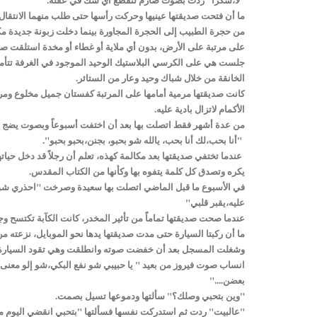
ما أن فتحت صديقتها عينيها وحركت رأسها حتى طلب منهما الانتقال إ
من حجرة الطبيب إلى الحجرة المجاورة بينما دخلت زبونة جديدة مكا
على مرتبة على الأرض، بدون أي ملاية أو غطاء أو مخدة استلقت ص
جلست هي على الكرسي البلاستيك الوحيد الموجود في الغرفة تتأمل
الخانقة من خلال شباك وحيد وعار من الستائر.
كانت صديقتها مرمية أمامها على المرتبة كفستان جميل مخلوع ومرم
الأكمام لاتزال بادية عليه.
من عدة أشهر فقط اتصلت بها بعد أن اختفت أسبوعاً وبصوت يضج ب
"أنا بحب،لك أنا بحب، يالله شو بحبو، بجنن،بحبو بحبو".
عندما تختفي صديقتها بعد مكالمة كهذه، تعلم أن رجلاً قد دخل حي
يكره وتصدق كل كلمة يتفوه بها وكأنها من الكتاب المقدس.
في الأسبوع ما قبل الماضي اتصلت بها سعيدة وصرخت "احذري شو !
عليه،يقبر قلبي"
عندما صحت صديقتها تماماً من تأثير المخدر، كانت الكآبة تكتسح و
ما أن ركبتا السيارة حتى مدت صديقتها يدها نحو الموبايل، نزعته من
وشغلت المسجل بعد أن خفضت صوته وانطلقت وهي تقود السيارة 
انساب صوت فيروز من بعيد " يا حبيبي شو نفع البكي،شو إلو معنى 
بعضن...."
"وين بتحبي وصلك؟" سألتها ودموعها تسيل بصمت.
"عالبيت" ردت ثم استدركت نفسها فسألتها "بتحبي انقضي اليوم 