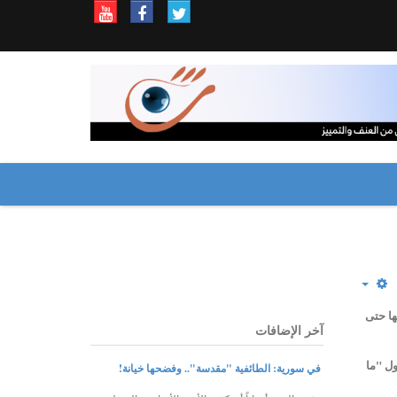
ها حتى
آخر الإضافات
ول "ما
في سورية: الطائفية "مقدسة".. وفضحها خيانة!