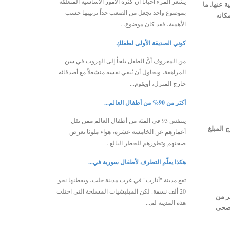
يشعر المرء أحياناً أن كثرة الأمور الأساسية المتعلقة
 عنها. ما
بموضوع واحد تجعل من الصعب جداً ترتيبها حسب
كانه
الأهمية، فقد كان موضوع...
كوني الصديقة الأولى لطفلكِ
من المعروف أنَّ الطفل يلجأ إلى الهروب في سن
المراهقة، ويحاول أن يُبقي نفسه منشغلاً مع أصدقائه
خارج المنزل، أويقوم...
أكثر من 90% من أطفال العالم...
يتنفس 93 في المئة من أطفال العالم ممن تقل
 المبلغ
أعمارهم عن الخامسة عشرة، هواء ملوثا يعرض
صحتهم وتطورهم للخطر البالغ...
هكذا يعلّم التطرف لأطفال سورية في...
تقع مدينة "أتارب" في غرب مدينة حلب، ويقطنها نحو
20 ألف نسمة. لكن الميليشيات المسلحة التي احتلت
ر من
هذه المدينة لم...
تصحى