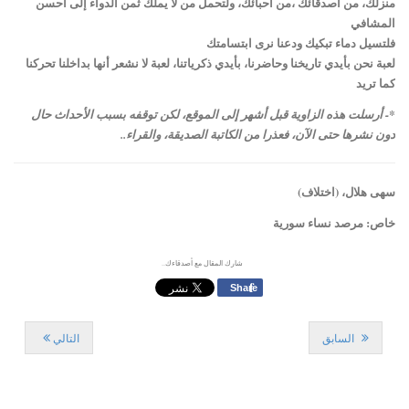
منزلك، من أصدقائك ،من أحبائك، ولتحمل من لا يملك ثمن الدواء إلى أحسن
المشافي
فلتسيل دماء تبكيك ودعنا نرى ابتسامتك
لعبة نحن بأيدي تاريخنا وحاضرنا، بأيدي ذكرياتنا، لعبة لا نشعر أنها بداخلنا تحركنا
كما تريد
*- أرسلت هذه الزاوية قبل أشهر إلى الموقع، لكن توقفه بسبب الأحداث حال
دون نشرها حتى الآن، فعذرا من الكاتبة الصديقة، والقراء..
سهى هلال، (اختلاف)
خاص: مرصد نساء سورية
شارك المقال مع أصدقاءك..
f
Share
السابق
التالي