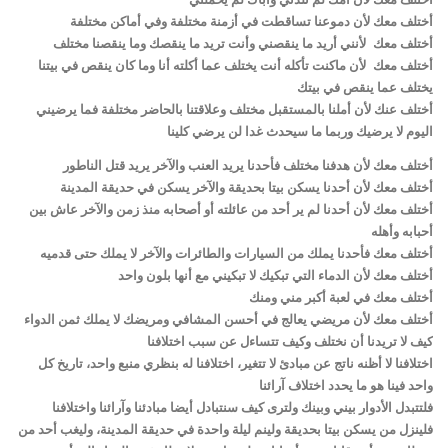
أختلف معك لأن دموعنا تساقطت في أزمنة مختلفة وفي أماكن مختلفة
أختلف معك لأنني أريد ما ينقصني وأنت تريد ما ينقصك وما ينقصنا مختلف
أختلف معك لأن ماكنت تأكله أنت يختلف عما أكلته أنا وما كان ينقص في بيتنا
يختلف عما ينقص في بيتك
أختلف عنك لأن أملنا بالمستقبل مختلف وعلاقتنا بالحاضر مختلفة فما يرضيني
اليوم لا يرضيك وربما ما سيحدث غدا لن يرضي كلينا
أختلف معك لأن هدفنا مختلف فأحدنا يريد العنب والآخر يريد قتل الناطور
أختلف معك لأن أحدنا يسكن بيتا بحديقة والآخر يسكن في حديقة المدينة
أختلف معك لأن أحدنا لم ير أحد من عائلته أو أصحابه منذ زمن والآخر عاش بين
أحبابه وأهله
أختلف معك فأحدنا يملك من السيارات والطائرات والآخر لا يملك حتى قدميه
أختلف معك لأن الدماء التي تبكيك لا تبكيني مع أنها بلون واحد
أختلف معك في لعبة أكبر مني ومنك
أختلف معك لأن مريضي يعالج في أحسن المشافي ومريضك لا يملك ثمن الدواء
كيف لا تريدنا أن نختلف وكيف تتساءل عن سبب اختلافنا
اختلافنا لا أظنه ناتج عن مبادئ لا تتغير، اختلافنا له بنظري منبع واحد، تاريخ كل
واحد فينا هو ما يحدد اختلاف آرائنا
فلتتبدل الأدوار بيني وبينك ولترى كيف سنتبادل أيضا مبادئنا وآرائنا واختلافنا
فلينزل من يسكن بيتا بحديقة ولينم ليلة واحدة في حديقة المدينة، وليغب أحد من