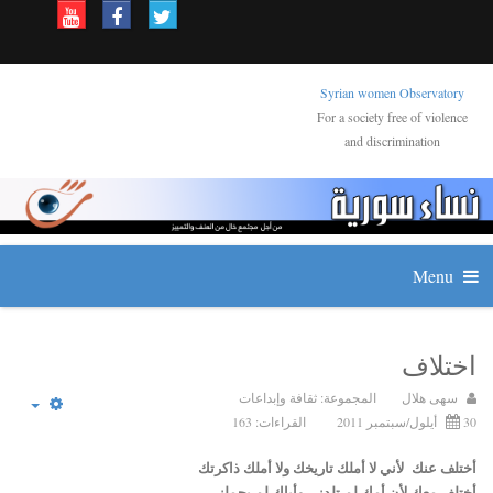
Syrian women Observatory
For a society free of violence
and discrimination
Menu
اختلاف
سهى هلال
المجموعة:
ثقافة وإبداعات
30 أيلول/سبتمبر 2011
القراءات: 163
أختلف عنك لأني لا أملك تاريخك ولا أملك ذاكرتك
أختلف معك لأن أمك لم تلدني وأباك لم يحملني