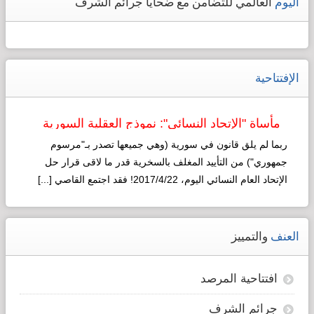
اليوم
العالمي للتضامن مع ضحايا جرائم الشرف
الإفتتاحية
مأساة "الإتحاد النسائي": نموذج العقلية السورية
لـ"التطوير"!
ربما لم يلق قانون في سورية (وهي جميعها تصدر بـ"مرسوم
جمهوري") من التأييد المغلف بالسخرية قدر ما لاقى قرار حل
الإتحاد العام النسائي اليوم، 2017/4/22! فقد اجتمع القاصي [...]
Read more...
العنف
والتمييز
افتتاحية المرصد
جرائم الشرف