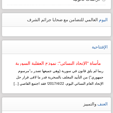
اليوم
العالمي للتضامن مع ضحايا جرائم الشرف
الإفتتاحية
مأساة "الإتحاد النسائي": نموذج العقلية السورية
لـ"التطوير"!
ربما لم يلق قانون في سورية (وهي جميعها تصدر بـ"مرسوم
جمهوري") من التأييد المغلف بالسخرية قدر ما لاقى قرار حل
الإتحاد العام النسائي اليوم، 2017/4/22! فقد اجتمع القاصي [...]
Read more...
العنف
والتمييز