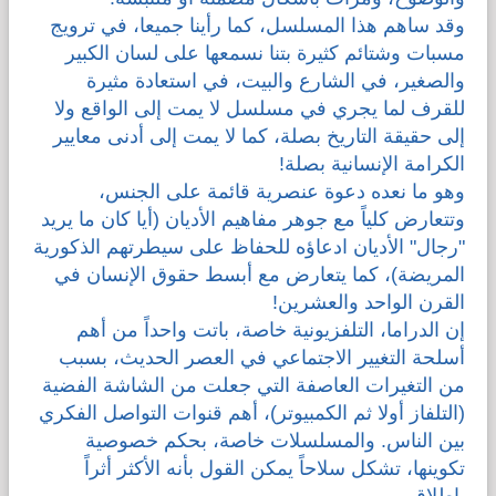
وقد ساهم هذا المسلسل، كما رأينا جميعا، في ترويج
مسبات وشتائم كثيرة بتنا نسمعها على لسان الكبير
والصغير، في الشارع والبيت، في استعادة مثيرة
للقرف لما يجري في مسلسل لا يمت إلى الواقع ولا
إلى حقيقة التاريخ بصلة، كما لا يمت إلى أدنى معايير
الكرامة الإنسانية بصلة!
وهو ما نعده دعوة عنصرية قائمة على الجنس،
وتتعارض كلياً مع جوهر مفاهيم الأديان (أيا كان ما يريد
"رجال" الأديان ادعاؤه للحفاظ على سيطرتهم الذكورية
المريضة)، كما يتعارض مع أبسط حقوق الإنسان في
القرن الواحد والعشرين!
إن الدراما، التلفزيونية خاصة، باتت واحداً من أهم
أسلحة التغيير الاجتماعي في العصر الحديث، بسبب
من التغيرات العاصفة التي جعلت من الشاشة الفضية
(التلفاز أولا ثم الكمبيوتر)، أهم قنوات التواصل الفكري
بين الناس. والمسلسلات خاصة، بحكم خصوصية
تكوينها، تشكل سلاحاً يمكن القول بأنه الأكثر أثراً
بإطلاق.