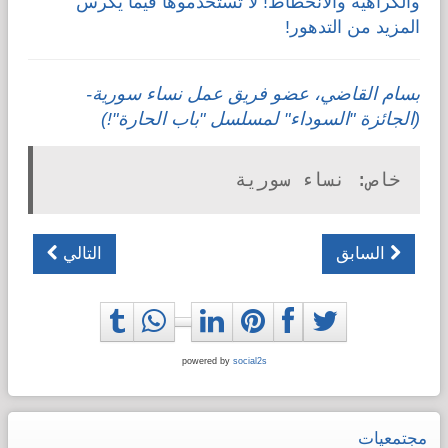
والكراهية والانحطاط! لا تستخدموها فيما يكرس
المزيد من التدهور!
بسام القاضي، عضو فريق عمل نساء سورية-
(الجائزة "السوداء" لمسلسل "باب الحارة"!)
خاص: نساء سورية
السابق
التالي
powered by
social2s
مجتمعيات