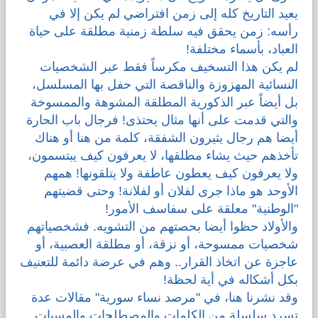
يعيد التاريخ كله إلى زمن افتراضي لم يكن إلا في
رأسه: زمن يحقق فيه سلطة زمنية مطلقة على حياة
العباد، بأسماء مختلفة!
لم يكن هذا التسخيف مكرساً فقط عبر الشخصيات
النسائية المهزوزة والناقصة التي حفل بها المسلسل،
بل أيضاً عبر الذكورية المطلقة المشوهة والممسوخة
والتي قدمت على أنها مثال يحتذى! فرجال باب الحارة
أيضا هم رجال يثيرون الشفقة، كلمة من هنا أو هناك
تأخذهم حيث يشاء مطلقها، لا يعرفون كيف يبتسمون،
ولا يعرفون كيف يعطون عاطفة ولا يتلقونها! همهم
الأوحد هو ماذا جرى لفلان أو لفلانة! وحتى قضيتهم
"الوطنية" معلقة على سفاسف الأمور!
والأولاد حظوا أيضا بحصتهم من التشويه. فشخصياتهم
شخصيات ممسوحة، أو نزقة، أو مطلقة العصبية، أو
عاجزة عن اتخاذ القرار.. وهم في عرضة دائمة للتعنيف
بكل أشكاله في أية لحظة!
وقد نشرنا هنا، في "مرصد نساء سورية" مقالات عدة
تسرد سلسلة من الكلمات والمصطلحات والمسبات