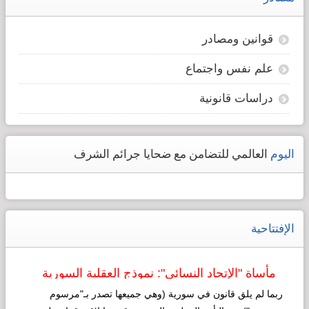
قوانين ومصادر
علم نفس واجتماع
دراسات قانونية
اليوم
العالمي للتضامن مع ضحايا جرائم الشرف
الإفتتاحية
مأساة "الإتحاد النسائي": نموذج العقلية السورية
لـ"التطوير"!
ربما لم يلق قانون في سورية (وهي جميعها تصدر بـ"مرسوم