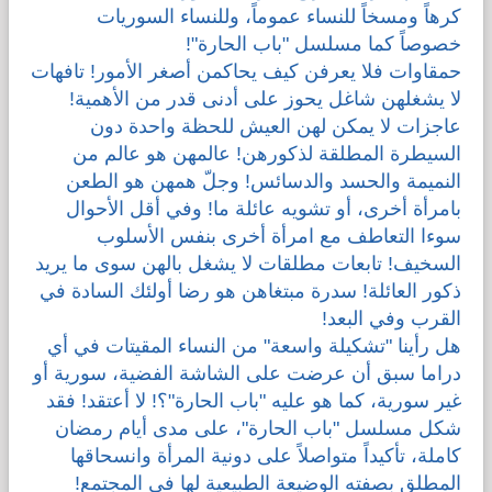
كرهاً ومسخاً للنساء عموماً، وللنساء السوريات
خصوصاً كما مسلسل "باب الحارة"!
قضايا المعوقين
حمقاوات فلا يعرفن كيف يحاكمن أصغر الأمور! تافهات
لا يشغلهن شاغل يحوز على أدنى قدر من الأهمية!
قضايا الأسرة
عاجزات لا يمكن لهن العيش للحظة واحدة دون
السيطرة المطلقة لذكورهن! عالمهن هو عالم من
مرصد العنف والإعلام
النميمة والحسد والدسائس! وجلّ همهن هو الطعن
بامرأة أخرى، أو تشويه عائلة ما! وفي أقل الأحوال
سوءا التعاطف مع امرأة أخرى بنفس الأسلوب
السخيف! تابعات مطلقات لا يشغل بالهن سوى ما يريد
ذكور العائلة! سدرة مبتغاهن هو رضا أولئك السادة في
القرب وفي البعد!
هل رأينا "تشكيلة واسعة" من النساء المقيتات في أي
دراما سبق أن عرضت على الشاشة الفضية، سورية أو
غير سورية، كما هو عليه "باب الحارة"؟! لا أعتقد! فقد
شكل مسلسل "باب الحارة"، على مدى أيام رمضان
كاملة، تأكيداً متواصلاً على دونية المرأة وانسحاقها
المطلق بصفته الوضيعة الطبيعية لها في المجتمع!