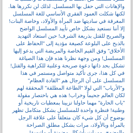
والإهانات التي حفل بها المسلسل. لذلك لن نكررها هنا.
لكنها شكلت العمود الفقري الأساسي للغة المسلسل
المغرقة في ساديتها ضد المرأة والأولاد، وخاصة البنات!
إلا أننا نستعيد بشكل خاص تأييد المسلسل الواضح
والصريح للقتل بذريعة الشرف! حين استعاد التهديد
بالذبح على البلوعة كصيغة مؤدية إلى "الحفاظ على
الأخلاق" وفق القيم الخاصة والمريضة التي يدعو إليها
المسلسل! ومن وجهة نظرنا هذه فإن هذا الصياغة
تشكل بحد ذاتها دعوة صريحة وعلنية للكراهية والقتل!
في كل هذا، جرى تأكيد متواصل ومستمر في هذا
المسلسل على أن الرجال هم "القادة العظام"
و"الأرباب" التي لولا "الطاعة المطلقة" المحققة لهم
لكان العالم جحيماً وخراب! هذه هي باختصار مقولة
"باب الحارة" مهما حاولنا تزيينا بمعطيات تاريخية أو
وطنية! فنظرة واحدة للمسلسل بشكل متكامل تظهر
بوضوح أن كل شيء كان متعلقاً على علاقة الرجل
بالمرأة وبالأولاد، مرات بشكل مطلق الصراحة
والوضوح، ومرات بأشكال مضمنة أو ملتبسة!