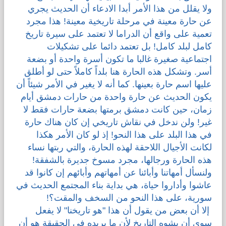
ولا يقلل من هذا الأمر أبدا الادعاء أن الحديث يجري
عن حارة معينة في مرحلة تاريخية معينة! هذا مجرد
تعمية على واقع أن الدراما لا تعتمد على سيرة تاريخ
كامل لبلد كامل! بل تعتمد دائما على تشكيلات
اجتماعية صغيرة غالبا ما تكون أسرة واحدة أو بضعة
أسر. وتشكل هذه الحارة هنا بلداً كاملاً حتى لو أطلق
عليها اسم حارة بعينها. كما أنه لا يغير في الأمر شيئاً أن
يكون الحديث عن حارة واحدة من حارات دمشق أيام
زمان، حين كانت دمشق برمتها بضعة حارات فقط لا
غير! ولن ندخل في نقاش تاريخي إن كان هناك حارة
في هذا البلد على هذا النحو! إذ لو كان الأمر هكذا
لكانت الأجيال اللاحقة لهذه الحارة، والتي ربتها نساء
هذه الحارة ورجالها، مجرد مسوخ جديرة بالشفقة!
ولنسأل أمهاتنا وأبائنا عن أمهاتهم وأبائهم إن كانوا قد
عاشوا وأداروا حياة، هي بداية بناء المجتمع الحديث في
سورية، على هذا النحو من السخف والمقت؟!
إلا أن بعض من يقول أن هذا "هو تاريخنا" لا يفعل
سوى أن يشوه التاريخ لأن ما يريده في الحقيقة هو أن