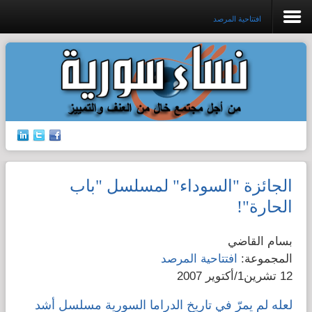
افتتاحية المرصد
افتتاحية المرصد
جرائم الشرف
إدانات ضد القتل
الجائزة "السوداء" لمسلسل "باب
حق الجنسية
الحارة"!
الإتجار بالبشر
بسام القاضي
المجموعة:
افتتاحية المرصد
قضايا الطفولة
12 تشرين1/أكتوير 2007
قضايا المرأة
لعله لم يمرّ في تاريخ الدراما السورية مسلسل أشد