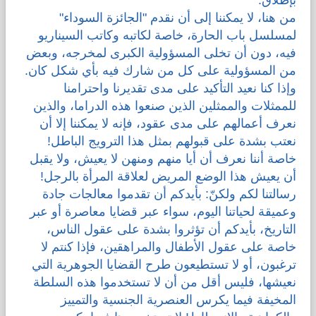
من هنا، لا يمكننا إلى أن نقدم "الجائزة السوداء"
لمسلسل باب الحارة، خاصة لكاتبه وكاتب السيناريو
فيه، دون أن تخلى المسؤولية الكبرى لمخرجه، وبعض
من المسؤولية على كل من شارك فيه بأي شكل كان.
وإذا كنا نعيد التأكيد على مدى تقديرنا واحترامنا
للممثلات والممثلين الذين صنعوا هذه الدراما، والذين
نعرف أعمالهم على مدى عقود، فإنه لا يمكننا إلا أن
نعتب بشدة على قبولهم بمثل هذا الترويج الباطل!
خاصة أننا نعرف أن أيا منهم ومنهن لا يعيش، ولا يقبل
أن يعيش هذا الوضع المريض لعلاقة المرأة بالرجل!
رسالتنا لكم ولكنّ: بأيدكم أن تقدموا معالجات جادة
وعميقة لحياتنا اليوم، سواء عبر قضايا معاصرة أو عبر
التاريخ، بأيدكم أن تؤثروا بشدة على عقول الناس،
خاصة على عقول الأطفال والمراهقين، فإذا كنتم لا
ترغبون، أو لا تستطيعون طرح القضايا الجوهرية التي
نعيشها، فليس أقل من أن لا تستخدموا هذه السلطة
المخيفة فيما يكرس العنصرية الجنسية والتمييز