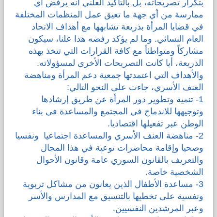
بتكرار تصريحاته، بل بالتأكيد العلني أنه يرفض أي
ممارسة من أي جهة ما تعيق عمل المنظمات المختلفة
في قضايا المرأة بذريعة تشابهها مع أهداف الاتحاد
العام النسائي. وما لم يؤكد رفضه هذا علنا، سيكون
مشاركاً ومتواطئاً مع كافة القرارات التي تتخذ بهذه
الذريعة، أيا كانت التصريحات الأخرى لمسؤولاته.
والأهداف التي اعتمدتها جمعية دعم المرأة ومناهضة
العنف الأسري، جاءت على النحو التالي:
1- تنمية وتطوير دور المرأة عن طريق إرشادها
وتوجيهها للاندماج في المجتمع والمساعدة في بناء
الوطن عبر تفعيلها اقتصاديا.
2- مناهضة العنف الأسري والمساعدة اجتماعيا ونفسيا
وصحيا وإقامة محاضرات توعية في هذا المجال
والتعريف بالقانون السوري عامة وقانون الأحوال
الشخصية خاصة.
3- مساعدة الأطفال الذين يعانون من مشاكل تربوية
ونفسية على تخطيها بالتنسيق مع المدارس والأسر
وعبر المرشدين النفسيين.