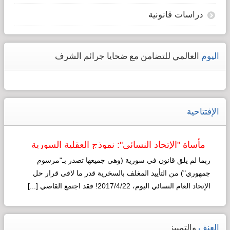
دراسات قانونية
اليوم
العالمي للتضامن مع ضحايا جرائم الشرف
الإفتتاحية
مأساة "الإتحاد النسائي": نموذج العقلية السورية
لـ"التطوير"!
ربما لم يلق قانون في سورية (وهي جميعها تصدر بـ"مرسوم
جمهوري") من التأييد المغلف بالسخرية قدر ما لاقى قرار حل
الإتحاد العام النسائي اليوم، 2017/4/22! فقد اجتمع القاصي [...]
Read more...
العنف
والتمييز