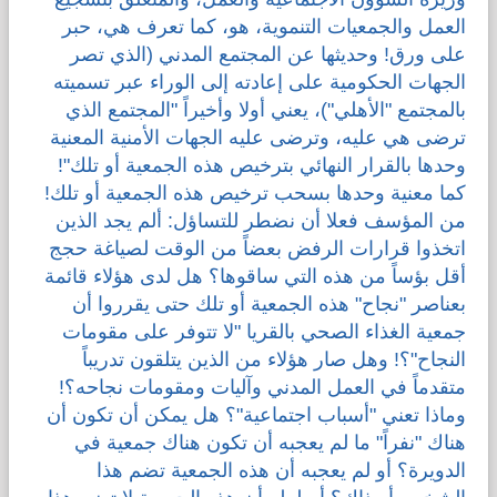
العمل والجمعيات التنموية، هو، كما تعرف هي، حبر
على ورق! وحديثها عن المجتمع المدني (الذي تصر
الجهات الحكومية على إعادته إلى الوراء عبر تسميته
بالمجتمع "الأهلي")، يعني أولا وأخيراً "المجتمع الذي
ترضى هي عليه، وترضى عليه الجهات الأمنية المعنية
وحدها بالقرار النهائي بترخيص هذه الجمعية أو تلك"!
كما معنية وحدها بسحب ترخيص هذه الجمعية أو تلك!
من المؤسف فعلا أن نضطر للتساؤل: ألم يجد الذين
اتخذوا قرارات الرفض بعضاً من الوقت لصياغة حجج
أقل بؤساً من هذه التي ساقوها؟ هل لدى هؤلاء قائمة
بعناصر "نجاح" هذه الجمعية أو تلك حتى يقرروا أن
جمعية الغذاء الصحي بالقريا "لا تتوفر على مقومات
النجاح"؟! وهل صار هؤلاء من الذين يتلقون تدريباً
متقدماً في العمل المدني وآليات ومقومات نجاحه؟!
وماذا تعني "أسباب اجتماعية"؟ هل يمكن أن تكون أن
هناك "نفراً" ما لم يعجبه أن تكون هناك جمعية في
الدويرة؟ أو لم يعجبه أن هذه الجمعية تضم هذا