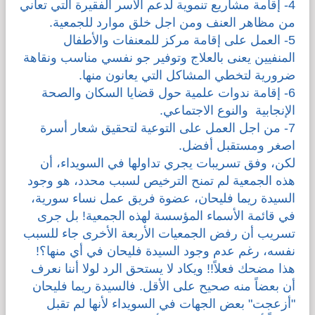
4- إقامة مشاريع تنموية لدعم الأسر الفقيرة التي تعاني
من مظاهر العنف ومن اجل خلق موارد للجمعية.
5- العمل على إقامة مركز للمعنفات والأطفال
المنفيين يعنى بالعلاج وتوفير جو نفسي مناسب ونقاهة
ضرورية لتخطي المشاكل التي يعانون منها.
6- إقامة ندوات علمية حول قضايا السكان والصحة
الإنجابية والنوع الاجتماعي.
7- من اجل العمل على التوعية لتحقيق شعار أسرة
اصغر ومستقبل أفضل.
لكن، وفق تسريبات يجري تداولها في السويداء، أن
هذه الجمعية لم تمنح الترخيص لسبب محدد، هو وجود
السيدة ريما فليحان، عضوة فريق عمل نساء سورية،
في قائمة الأسماء المؤسسة لهذه الجمعية! بل جرى
تسريب أن رفض الجمعيات الأربعة الأخرى جاء للسبب
نفسه، رغم عدم وجود السيدة فليحان في أي منها؟!
هذا مضحك فعلاً!! ويكاد لا يستحق الرد لولا أننا نعرف
أن بعضاً منه صحيح على الأقل. فالسيدة ريما فليحان
"أزعجت" بعض الجهات في السويداء لأنها لم تقبل