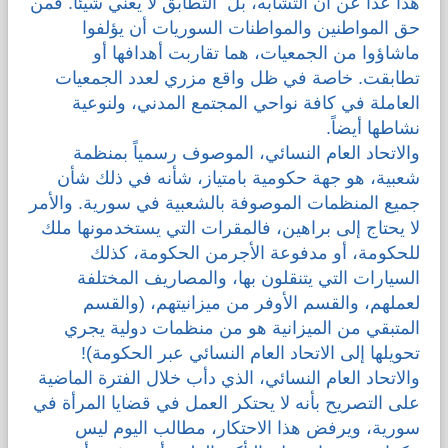
هذا عدا عن أن التشابه، بل التطابق لا يعني شيئاً. فمن
حق المواطنين والمواطنات السوريات أن يؤلفوا
ماشاؤوا من الجمعيات، هما تقاربت أهدافها أو
تطابقت. خاصة في ظل واقع مزري لعدد الجمعيات
العاملة في كافة نواحي المجتمع المدني، ولنوعية
نشاطها أيضاً.
والاتحاد العام النسائي، الموصوف رسمياً بمنظمة
شعبية، هو جهة حكومية بامتياز، شأنه في ذلك شأن
جميع المنظمات الموصوفة بالشعبية في سورية. والأمر
لا يحتاج إلى براهين، فالمقرات التي يستخدمونها ملك
للحكومة، أو مدفوعة الأجرمن الحكومة، كذلك
السيارات التي يتنقلون بها، والمصاريف المختلفة
لعملهم، والقسم الأوفر من ميزانيتهم، (والقسم
المتبقي من الميزانية هو من منظمات دولية يجري
تحويلها إلى الاتحاد العام النسائي عبر الحكومة)!
والاتحاد العام النسائي، الذي دأب خلال الفترة الماضية
على التصريح بأنه لا يحتكر العمل في قضايا المرأة في
سورية، ويرفض هذا الاحتكار، مطالب اليوم ليس