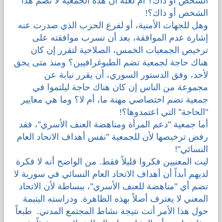
الشخص أو ذاك؟ أم لعله أن هذه الجمعية لا تضم هذا
الشخص أو ذاك؟!
وهل للجهات الأمنية، أو لفرع الحزب الذي صدرت عنه
إشارة عدم الموافقة، بعد أن تسرب موافقته على
ترخيص الجمعيات الخمس، الصلاحية لتقرر إن كان
هناك حاجة لجمعية تضم الطبوغرافيين؟ ومنذ متى يحق
لأحد، وفق الدستور السوري، أن يقرر نيابة عن
مجموعة من الناس إن كان هناك حاجة ليلتموا في
جمعية تضم اختصاصي مهنة ما، أم لا؟ وما هي معايير
"الحاجة" التي اعتمدوها؟!
أما جمعية "دعم المرأة ومناهضة العنف الأسري"، فقد
رفض ترخيصها لأن للجمعية "نفس أهداف الاتحاد العام
النسائي"!
ليت المعنيين فكروا قليلاً فقط. من الواضح أنه لا فكرة
لديهم أبداً أن أهداف الاتحاد العام النسائي في سورية لا
تضم أي "مناهضة للعنف الأسري"، ببساطة لأن الاتحاد
المعني لا يعترف أصلاً بهذه الظاهرة. ودراسته اليتيمة
حول هذا الأمر أتت نتيجة نشاط المجتمع المدني. طبعاً