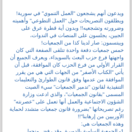
قضايا المعوقين
ويدعون أنهم يشجعون "العمل التنموي" في سورية!
ويطلقون التصريحات حول "العمل التطوعي" وأهميته
قضايا الأسرة
وضرورته وتشجعيه!! وبدون أية قطرة عرق على
الجبين، يجلسون على المنصات في الندوات،
ويبتسمون: صار لدينا كذا من الجمعيات!
مرصد العنف والإعلام
خمس جمعيات دفعة واحدة تتلقى الصفعة التي كان
واجهتها فرع حزب البعث بالسويداء، ويعرف الجميع أن
القرار الأولي من فرع الحزب كان الموافقة، قبل أن
يأتي "الكتاب الأصفر" من الجهات التي هي من يقرر
الموافقة من عدمها وفق قانون الطوارئ والتعليمات
التنفيذية لقانون "تدمير الجمعيات" سيء الصيت
المسمى "بقانون الجمعيات"، والذي ادعت وزارة
الشؤون الاجتماعية والعمل أنها تعمل على "عصرنته"
رغم تصريحاتها "بضرورة قانون جمعيات متشدد لحماية
الأوربيين من إرهابنا"!!
وهذه الجمعيات هي:
1- الجمعية السامية بالدويرة. وقد رفض منحها