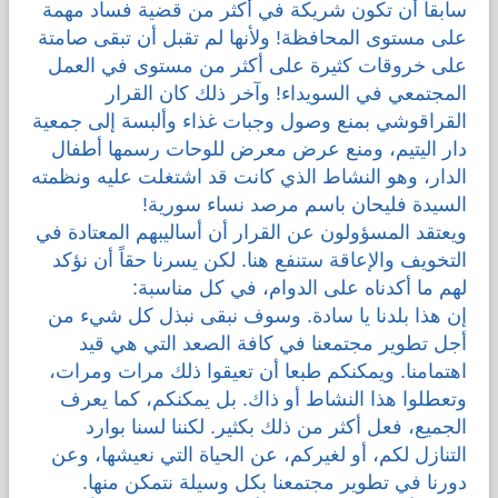
سابقاً أن تكون شريكة في أكثر من قضية فساد مهمة
على مستوى المحافظة! ولأنها لم تقبل أن تبقى صامتة
على خروقات كثيرة على أكثر من مستوى في العمل
المجتمعي في السويداء! وآخر ذلك كان القرار
القراقوشي بمنع وصول وجبات غذاء وألبسة إلى جمعية
دار اليتيم، ومنع عرض معرض للوحات رسمها أطفال
الدار، وهو النشاط الذي كانت قد اشتغلت عليه ونظمته
السيدة فليحان باسم مرصد نساء سورية!
ويعتقد المسؤولون عن القرار أن أساليبهم المعتادة في
التخويف والإعاقة ستنفع هنا. لكن يسرنا حقاً أن نؤكد
لهم ما أكدناه على الدوام، في كل مناسبة:
إن هذا بلدنا يا سادة. وسوف نبقى نبذل كل شيء من
أجل تطوير مجتمعنا في كافة الصعد التي هي قيد
اهتمامنا. ويمكنكم طبعا أن تعيقوا ذلك مرات ومرات،
وتعطلوا هذا النشاط أو ذاك. بل يمكنكم، كما يعرف
الجميع، فعل أكثر من ذلك بكثير. لكننا لسنا بوارد
التنازل لكم، أو لغيركم، عن الحياة التي نعيشها، وعن
دورنا في تطوير مجتمعنا بكل وسيلة نتمكن منها.