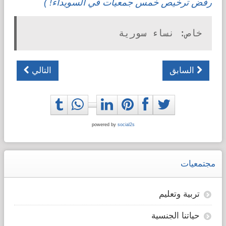
رفض ترخيص خمس جمعيات في السويداء! )
خاص: نساء سورية
السابق
التالي
powered by
social2s
مجتمعيات
تربية وتعليم
حياتنا الجنسية