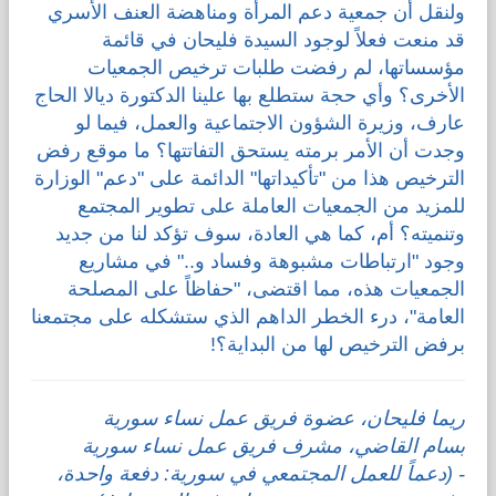
ولنقل أن جمعية دعم المرأة ومناهضة العنف الأسري
قد منعت فعلاً لوجود السيدة فليحان في قائمة
مؤسساتها، لم رفضت طلبات ترخيص الجمعيات
الأخرى؟ وأي حجة ستطلع بها علينا الدكتورة ديالا الحاج
عارف، وزيرة الشؤون الاجتماعية والعمل، فيما لو
وجدت أن الأمر برمته يستحق التفاتتها؟ ما موقع رفض
الترخيص هذا من "تأكيداتها" الدائمة على "دعم" الوزارة
للمزيد من الجمعيات العاملة على تطوير المجتمع
وتنميته؟ أم، كما هي العادة، سوف تؤكد لنا من جديد
وجود "ارتباطات مشبوهة وفساد و.." في مشاريع
الجمعيات هذه، مما اقتضى، "حفاظاً على المصلحة
العامة"، درء الخطر الداهم الذي ستشكله على مجتمعنا
برفض الترخيص لها من البداية؟!
ريما فليحان، عضوة فريق عمل نساء سورية
بسام القاضي، مشرف فريق عمل نساء سورية
- (دعماً للعمل المجتمعي في سورية: دفعة واحدة،