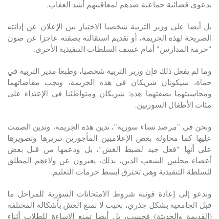
بدعوى قضائية جماعية ضدهم لمعاقبتهم أشد العقاب.
بل أيضا على وزير التربية شخصيا الاختيار بين الإعلان عن إدانته
الصريحة لهذه الجريمة، أو تقديم استقالته بصفته عاجزا عن صون
"حرمة المدارس" أمام عسف السلطات التنفيذية الأخرى.
وما لم يفعل ذلك فإن وزير التربية شخصيا، وطبعا مدير التربية في
حماة، سيكونان شريكان في هذه الجريمة، ويجب مقاضاتهما
ومحاسبتهما بصفتهما هذه: شريكان ومتواطئنا في الإعتداء على
مئات الأطفال السوريين.
ونحن في "مرصد نساء سورية"، ندين هذه الجريمة، وندين الصمت
عليها كما محاولة بعض الإعلاميين المأجورين تبريرها وتصويرها
على أنها "فعل جيد لضبط الغش"، بل ودعمها من قبل بعض
أعضاء مجلس الشعب الذين، بذلك، يعبرون عن ولاءهم المطلق
للسلطة التنفيذية وهي تخترق أبسط حرمات التعليم.
وندعو إلى إعادة قوننة شروط الامتحانات السورية للمراحل ما
قبل الجامعية بشكل جذري، بحيث لا تمنع الغش بأشكاله المختلفة
(القديمة والحديثة) فحسب، بل أيضا تمنع الإساءة للطلاب أثناء