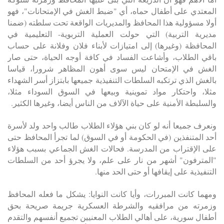
المعتدي على أطفال حماه، أي "ضبط الغش في الإمتحانات"، فهو
أولا مسؤولية هذا المحافظ والمديريات الواقعة تحت سلطته (ضمنا
مديرية التربية) التي حولت العملية التربوية- التعليمية في
المحافظة (وغيرها) إلى امتيازات لأبناء فلان وفلانة على حساب
باقي الطلاب، وأشاعت الفساد في كافة أوجه الحياة، حتى صار
الغش في الإمتحان ليس سوى أهون المظاهر شرورا، قياسا
بالغش الذي ترتكبه السلطات التنفيذية جميعها بابتزاز أسر الشهداء
مثلا، واحتكار مواد تموينية وبيعها في السوق السوداء مثلا،
والسلبطة الأمنية على حياة الآلاف من الناس أيضا، وغيرها الكثير.
ونعرف جميعا أنه لو كان بني هؤلاء الطلاب طالب واحد ولد لأسرة
أحد المتنفذين (في الحكومة أو في السوق) لما تجرأ المحافظ حتى
على الإقتراب من المدرسة. فحالات الغش الجماعي بسبب هؤلاء
"المترفون" أشهر من نار على علم، ولا يجرؤ أحد من السلطات
التنفيذية على إيقافها أو حتى الحد منها.
ومهما كانت المبررات، وأيا كانت النوايا: يشكل ما فعله المحافظ
وزمرته من مرافقيه والشرطة العسكرية جريمة صريحة بحق
أطفال سورية، على أهالي الطلاب المعنيين تجميع أنفسهم والتقدم