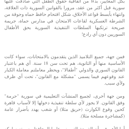
بكل المعايير، بدءا من اتفاقية حقوق الطفل التي صادقت عليها
سورية قبل أكثر من عقد، مرورا بالقوانين السورية ذات العلاقة،
وانتهاء بأبسط قواعد الأخلاق، شكل اقتحام حافظ حماه وجوقة من
الشرطة العسكرية لقاعات الامتحان في مدارس حماة، جريمة
صريحة ترتكبها السلطات التنفيذية السورية بحق الأطفال
السوريين دون أي رادع!
فمن جهة، جميع التلاميذ الذين يتقدمون بالامتحانات، سواء كانت
الأساسية منها أو الثانوية، هم تحت سن 18 سنة. أي هم باعتبار
القانون السوري والدولي "أطفالا"، ويحظر معاملتم معاملة الكبار
عند وقوعهم فيما يسمى "مشكلة مع القانون"، تحت أي ظرف
ولأي سبب.
ومن جهة أخرى، لجميع المنشآت التعليمية في سورية "حرمة"
وفق القانون. لا يجوز لأي سلطة تنفيذية دخولها إلا لأسباب قاهرة
كحين وقوع الكوارث (حريق مثلا) أو شغب يهدد بأضرار عامة
(كمشاجرة مسلحة مثلا).
أما الأهم فهو أن الذريعة التي بنى عليها المحافظ وزمرته سلوكه