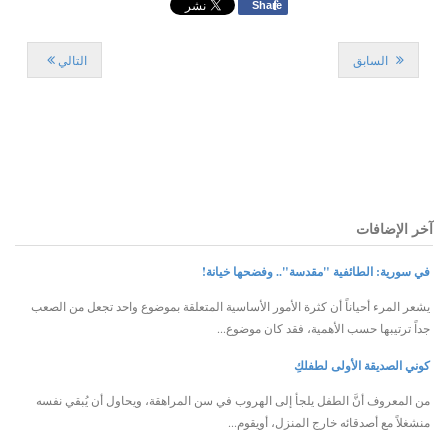
f
Share
السابق
التالي
آخر الإضافات
في سورية: الطائفية "مقدسة".. وفضحها خيانة!
يشعر المرء أحياناً أن كثرة الأمور الأساسية المتعلقة بموضوع واحد تجعل من الصعب
جداً ترتيبها حسب الأهمية، فقد كان موضوع...
كوني الصديقة الأولى لطفلكِ
من المعروف أنَّ الطفل يلجأ إلى الهروب في سن المراهقة، ويحاول أن يُبقي نفسه
منشغلاً مع أصدقائه خارج المنزل، أويقوم...