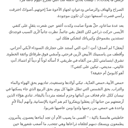
الصراخ والهتاف والرصاص ودعواتٍ لجهادِ الأخوة ضدّ إخوتهم..أصواتٌ اخترقت
رأسي فصرت أسمعها دون أن تكون موجودة.
بعد عدة ساعاتٍ, حلّ هدوءٌ صامت وكدت أغفو حين شعرت بثقلٍ على كتفي
الأيسر, حركت ذراعي لكن الثقل بقي جاثماً, نظرت جانباً لأرى السبب فوجدتكِ
تستندين بشموخكِ وكبريائك لتشكي همّك لي.
أيعقل؟ لم أصدق! أنتِ ! أنتِ التي أستند على حجارتك السوداء لأبكي أحزاني,
وأقطف من ياسمينك الأبيض لأزين فرحتي, وأمشي فوق طرقاتكِ واثقة الخطوة,
تشرق ابتسامتي لكل من ألقاه في طريقي, لا أسأله لوناً أو ديناً أو انتماءَ, أنتِ
غاليتي.. مدينتي.. تبكين على كتفي؟!
أهو كابوسٌ أم حقيقة؟
حمص الأبية..حمص العدّية.. تبكي أولادها وتستغيث, تناديهم بحقِ الهواء والماء
والتراب, بحق الشمس التي تطل عليها كل يوم, بحق الربيع الذي جاء يسكنها في
نيسان ككل عام فخاف من أبنائها وحزم أمتعته متردداً بالبقاء.. تنادي هؤلاء الذين
أرضعتهم من حنانها أن يعقلوا ويفكروا كم هم أخوة بالإنسانية, وأنهم أبناءٌ لأمٍ
واحدة هي حمص, من رحمها ولدوا ومن عاصيها شربوا.
خاطبتني هامسةً باكية : " أقسى ما يصيب الأم أن تجد أبناءها يعصون, يتآمرون,
يطمعون, ويسفك دمهم لتتلقاه ذراعاها وهي تنتحب, ما أصعب شعورها حين