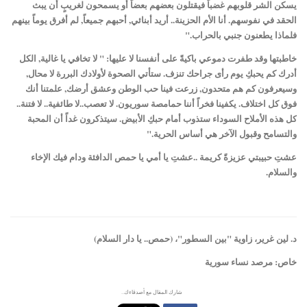
يسكن الشر قلوبهم غضباً فيقتلون بعضهم بعضاً أو يسمحون لغريبٍ أن يبث
الحقد في نفوسهم. أنا الأم الحزينة.. أريد أبنائي, أحبهم جميعاً, لم أفرق يوماً بينهم
فلماذا يطعنون جنبي بالحراب."
خاطبتها وقد طفرت دموعي باكيةً على أنفسنا لا عليها: " لا تخافي يا غالية, الكل
أدرك كم يحبكِ يوم رأى جراحك تنزف. ستأتي الصحوة لأولادك البررة لا محال,
وسيعرفون كم هم متحدون, زرعت فينا حب الوطن وعشق أرضك, علمتنا أنك
فوق كل اختلاف. يكفينا فخراً أننا حمامصة سوريون. لا تعصب..لا طائفية.. لا فتنة..
كل هذه الأملاح السوداء ستذوب أمام حبكِ الأبيض. سيتذكرون غداً أن المحبة
والتسامح وقبول الآخر هي أساس الحرية."
عشتِ حبيبتي عزيزةً كريمة ..عشتِ يا أمي يا حمص الدافئة ودام فيك الإخاء
والسلام.
د. لين غرير، زاوية "بين السطور"، (حمص.. يا دار السلام)
خاص: مرصد نساء سورية
شارك المقال مع أصدقاءك..