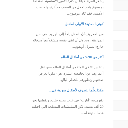
يشعر المرء أحياناً أن كثرة الأمور الأساسية المتعلقة
بموضوع واحد تجعل من الصعب جداً ترتيبها حسب
الأهمية، فقد كان موضوع...
كوني الصديقة الأولى لطفلكِ
من المعروف أنَّ الطفل يلجأ إلى الهروب في سن
المراهقة، ويحاول أن يُبقي نفسه منشغلاً مع أصدقائه
خارج المنزل، أويقوم...
أكثر من 90% من أطفال العالم...
يتنفس 93 في المئة من أطفال العالم ممن تقل
أعمارهم عن الخامسة عشرة، هواء ملوثا يعرض
صحتهم وتطورهم للخطر البالغ...
هكذا يعلّم التطرف لأطفال سورية في...
تقع مدينة "أتارب" في غرب مدينة حلب، ويقطنها نحو
20 ألف نسمة. لكن الميليشيات المسلحة التي احتلت
هذه المدينة لم...