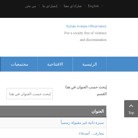
English
شارك/ي معنا
إتصل/ي بنا
من نحن
Syrian women Observatory
For a society free of violence
and discrimination
الرئيسية
الافتتاحية
مجتمعيات
إبحث حسب العنوان في هذا
القسم
العنوان
Top
سيرة ذاتية غير مقبولة رسمياً
معارف... أصدقاء