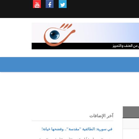
آخر الإضافات
في سورية: الطائفية "مقدسة".. وفضحها خيانة!