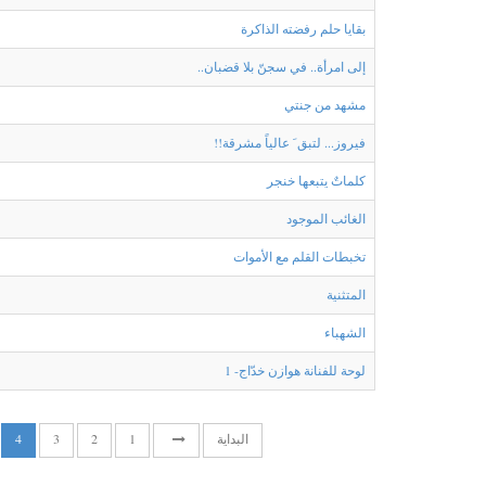
بقايا حلم رفضته الذاكرة
إلى امرأة.. في سجنّ بلا قضبان..
مشهد من جنتي
فيروز... لتبق َ عالياً مشرقة!!
كلماتٌ يتبعها خنجر
الغائب الموجود
تخبطات القلم مع الأموات
المتثنية
الشهباء
لوحة للفنانة هوازن خدّاج- 1
البداية
1
2
3
4