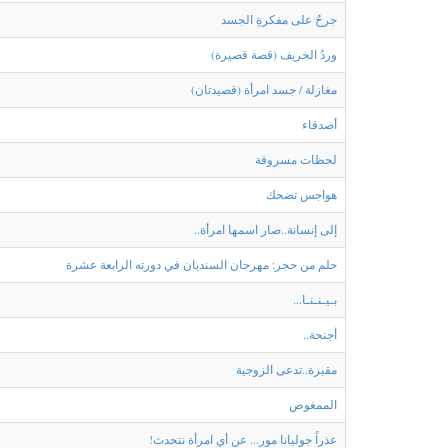
جرحٌ على مفكرةِ الجسد
وردُ الخريف (قصة قصيرة)
مغازلة / جسد امرأة (قصيدتان)
أصدقاء
لحظات مسروقة
هواجس تضحك
إلى إنسانة..صار اسمها امرأة..
حلم من حجر: مهرجان السنديان في دورته الرابعة عشرة
بـيـنـنـا...
أجنحة..
مقبرة..تدعى الزوجية
الممغوص
عذراً جوليانا مور... عن أي امرأة نتحدث!