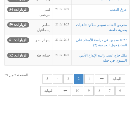
عرق الذهب
2010/12/28
لبنى
الزيارات: 54
مرتضى
معرض الفنانه سومر سلام: تداعيات
2010/11/27
سامر
الزيارات: 59
بصرية خاصة
إسماعيل
1027 سجين في دراسة الأستاذ علي
2010/12/13
سهام نصر
الزيارات: 61
الصايغ حول الجريمة (2)
ملك حاج عبيد: رائدة الإبداع الأدبي
2010/11/27
جمانة طه
الزيارات: 52
النسوي في جبلة
الصفحة 2 من 59
البداية
1
2
3
4
5
6
7
8
9
10
النهاية