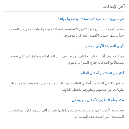
آخر الإضافات
في سورية: الطائفية "مقدسة".. وفضحها خيانة!
يشعر المرء أحياناً أن كثرة الأمور الأساسية المتعلقة بموضوع واحد تجعل من الصعب
جداً ترتيبها حسب الأهمية، فقد كان موضوع...
كوني الصديقة الأولى لطفلكِ
من المعروف أنَّ الطفل يلجأ إلى الهروب في سن المراهقة، ويحاول أن يُبقي نفسه
منشغلاً مع أصدقائه خارج المنزل، أويقوم...
أكثر من 90% من أطفال العالم...
يتنفس 93 في المئة من أطفال العالم ممن تقل أعمارهم عن الخامسة عشرة، هواء
ملوثا يعرض صحتهم وتطورهم للخطر البالغ...
هكذا يعلّم التطرف لأطفال سورية في...
تقع مدينة "أتارب" في غرب مدينة حلب، ويقطنها نحو 20 ألف نسمة. لكن الميليشيات
المسلحة التي احتلت هذه المدينة لم...