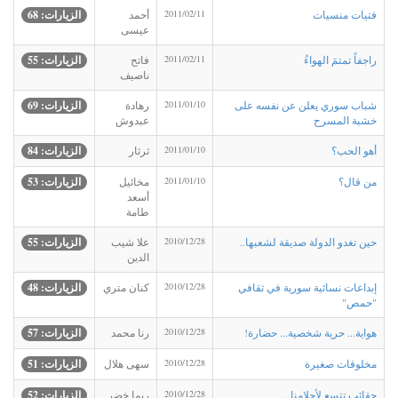
فتيات منسيات
2011/02/11
أحمد
الزيارات: 68
عيسى
راجفاً تمتمَ الهواءُ
2011/02/11
فاتح
الزيارات: 55
ناصيف
شباب سوري يعلن عن نفسه على
2011/01/10
رهادة
الزيارات: 69
خشبة المسرح
عبدوش
أهو الحب؟
2011/01/10
ثرثار
الزيارات: 84
من قال؟
2011/01/10
مخائيل
الزيارات: 53
أسعد
طامة
حين تغدو الدولة صديقة لشعبها..
2010/12/28
علا شيب
الزيارات: 55
الدين
إبداعات نسائية سورية في ثقافي
2010/12/28
كنان متري
الزيارات: 48
"حمص"
هواية... حرية شخصية... حضارة!
2010/12/28
رنا محمد
الزيارات: 57
مخلوقات صغيرة
2010/12/28
سهى هلال
الزيارات: 51
حقائب تتسع لأحلامنا...
2010/12/28
ريما خضر
الزيارات: 52