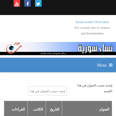
Syrian women Observatory
For a society free of violence
and discrimination
Menu
إبحث حسب العنوان في هذا
القسم
العنوان
التاريخ
الكاتب
القراءات