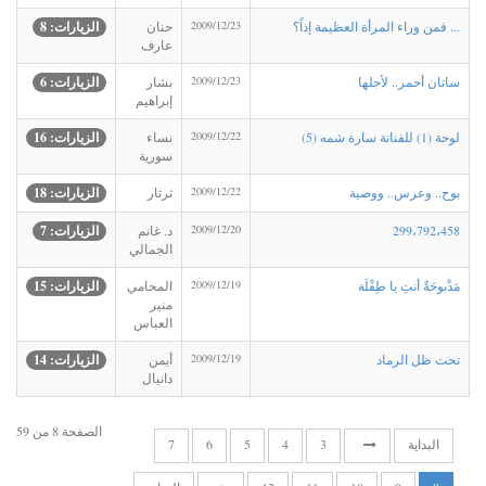
‏... فمن وراء المرأة العظيمة إذاً؟
2009/12/23
حنان
الزيارات: 8
عارف
ساتان أحمر.. لأجلها
2009/12/23
بشار
الزيارات: 6
إبراهيم
لوحة (1) للفنانة سارة شمه (5)
2009/12/22
نساء
الزيارات: 16
سورية
بوح.. وعرس.. ووصية
2009/12/22
ثرثار
الزيارات: 18
299،792،458
2009/12/20
د. غانم
الزيارات: 7
الجمالي
مَذْبوحَةٌ أنتِ يا طِفْلَة
2009/12/19
المحامي
الزيارات: 15
منير
العباس
تحت ظل الرماد
2009/12/19
أيمن
الزيارات: 14
دانيال
الصفحة 8 من 59
البداية
3
4
5
6
7