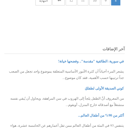
8
9
10
11
12
النهاية
آخر الإضافات
في سورية: الطائفية "مقدسة".. وفضحها خيانة!
يشعر المرء أحياناً أن كثرة الأمور الأساسية المتعلقة بموضوع واحد تجعل من الصعب
جداً ترتيبها حسب الأهمية، فقد كان موضوع...
كوني الصديقة الأولى لطفلكِ
من المعروف أنَّ الطفل يلجأ إلى الهروب في سن المراهقة، ويحاول أن يُبقي نفسه
منشغلاً مع أصدقائه خارج المنزل، أويقوم...
أكثر من 90% من أطفال العالم...
يتنفس 93 في المئة من أطفال العالم ممن تقل أعمارهم عن الخامسة عشرة، هواء