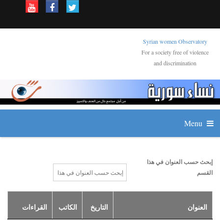
Syrian women Observatory
For a society free of violence
and discrimination
Menu
إبحث حسب العنوان في هذا
القسم
العنوان
التاريخ
الكاتب
القراءات