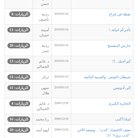
حسن
نقطة في فراغ
2010/01/16
ردينة
الزيارات: 8
ناصيف
تأخر أم خيانة..!
2010/01/16
أميمة
الزيارات: 11
حسان
حارس البنفسج
2010/01/16
ردينة
الزيارات: 20
حيدر
كم أحبك...؟!
2010/01/16
د. غانم
الزيارات: 13
الجمالي
شيطان الشِعر.. والصبية النائمة
2010/01/10
ثرثار
الزيارات: 14
إلى أدونيس
2010/01/10
سهى
الزيارات: 11
هلال
الجائزة الكبرى
2009/12/30
د. غانم
الزيارات: 4
الجمالي
لماذا أكتب
2009/12/30
رنا محمد
الزيارات: 16
نصف الاقتصاد "كذب"... ونصفه الآخر
2009/12/26
أيهم أسد
الزيارات: 10
"كذب بريء" (3)