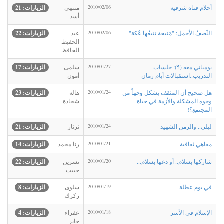
أحلام فتاة شرقية
2010/02/06
منتهى
الزيارات: 21
أسد
النِّصفُ الأجمل: "مَنيحة تتبعُها عُكة"
2010/02/06
عبد
الزيارات: 22
الحفيظ
الحافظ
يومياتي معه (5): جلسات
2010/01/27
سلمى
الزيارات: 17
التدريب..استقبالات أيام زمان
أمون
هل صحيح أن المثقف يشكل وجهاً من
2010/01/24
هالة
الزيارات: 23
وجوه المشكلة والأزمة في حياة
شحادة
المجتمع؟!
ليلى.. والزمن الشهيد
2010/01/24
ثرثار
الزيارات: 21
مقاهي ثقافية
2010/01/21
رنا محمد
الزيارات: 14
شاركها بسلام.. أو دعها بسلام...‏
2010/01/20
نسرين
الزيارات: 22
حبيب
في يوم عطلة
2010/01/19
سلوى
الزيارات: 8
زكزك
الإسلام في الأسر
2010/01/18
عفراء
الزيارات: 4
جابر