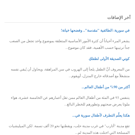
آخر الإضافات
في سورية: الطائفية "مقدسة".. وفضحها خيانة!
يشعر المرء أحياناً أن كثرة الأمور الأساسية المتعلقة بموضوع واحد تجعل من الصعب
جداً ترتيبها حسب الأهمية، فقد كان موضوع...
كوني الصديقة الأولى لطفلكِ
من المعروف أنَّ الطفل يلجأ إلى الهروب في سن المراهقة، ويحاول أن يُبقي نفسه
منشغلاً مع أصدقائه خارج المنزل، أويقوم...
أكثر من 90% من أطفال العالم...
يتنفس 93 في المئة من أطفال العالم ممن تقل أعمارهم عن الخامسة عشرة، هواء
ملوثا يعرض صحتهم وتطورهم للخطر البالغ...
هكذا يعلّم التطرف لأطفال سورية في...
تقع مدينة "أتارب" في غرب مدينة حلب، ويقطنها نحو 20 ألف نسمة. لكن الميليشيات
المسلحة التي احتلت هذه المدينة لم...