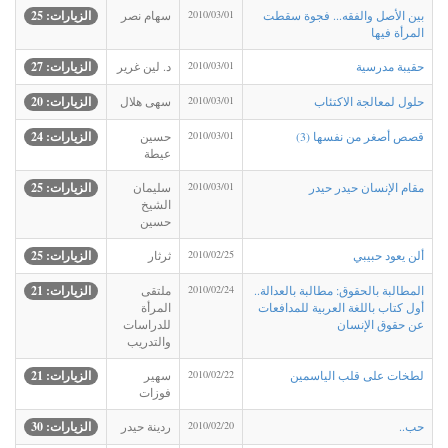
بين الأصل والفقه... فجوة سقطت
2010/03/01
سهام نصر
الزيارات: 25
المرأة فيها
حقيبة مدرسية
2010/03/01
د. لين غرير
الزيارات: 27
حلول لمعالجة الاكتئاب
2010/03/01
سهى هلال
الزيارات: 20
قصص أصغر من نفسها (3)
2010/03/01
حسين
الزيارات: 24
عيطة
مقام الإنسان حيدر حيدر
2010/03/01
سليمان
الزيارات: 25
الشيخ
حسين
ألن يعود حبيبي
2010/02/25
ثرثار
الزيارات: 25
المطالبة بالحقوق: مطالبة بالعدالة..
2010/02/24
ملتقى
الزيارات: 21
أول كتاب باللغة العربية للمدافعات
المرأة
عن حقوق الإنسان
للدراسات
والتدريب
لطخات على قلب الياسمين
2010/02/22
سهير
الزيارات: 21
فوزات
حب..
2010/02/20
ردينة حيدر
الزيارات: 30