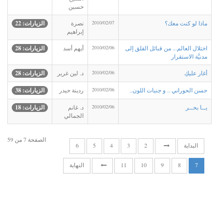
حسين
ماذا لو كنت معك؟
2010/02/07
نصرة
الزيارات: 22
إبراهيم
اختلال العالم... من قبائل القلق إلى
2010/02/06
أيهم أسد
الزيارات: 28
مدنيَّة الاستقرار
أغار عليكِ
2010/02/06
د. لين غرير
الزيارات: 28
حسن الحوراني .. و جنيات اللون..
2010/02/06
ردينة حيدر
الزيارات: 38
يــا بحــر
2010/02/06
د. غانم
الزيارات: 18
الجمالي
الصفحة 7 من 59
البداية
2
3
4
5
6
7
8
9
10
11
النهاية