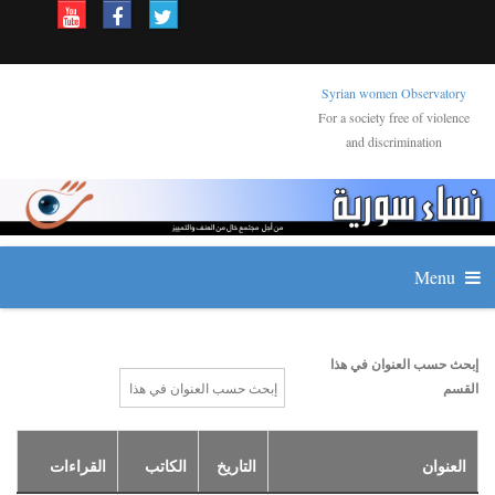
Syrian women Observatory
For a society free of violence
and discrimination
Menu
إبحث حسب العنوان في هذا
القسم
العنوان
التاريخ
الكاتب
القراءات