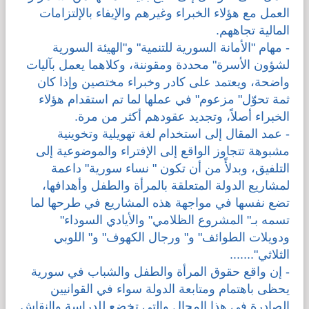
العمل مع هؤلاء الخبراء وغيرهم والإيفاء بالإلتزامات
المالية تجاههم.
- مهام "الأمانة السورية للتنمية" و"الهيئة السورية
لشؤون الأسرة" محددة ومقوننة، وكلاهما يعمل بآليات
واضحة، ويعتمد على كادر وخبراء مختصين وإذا كان
ثمة تحوّل" مزعوم" في عملها لما تم استقدام هؤلاء
الخبراء أصلاً، وتجديد عقودهم أكثر من مرة.
- عمد المقال إلى استخدام لغة تهويلية وتخوينية
مشبوهة تتجاوز الواقع إلى الإفتراء والموضوعية إلى
التلفيق، وبدلأً من أن تكون " نساء سورية" داعمة
لمشاريع الدولة المتعلقة بالمرأة والطفل وأهدافها،
تضع نفسها في مواجهة هذه المشاريع في طرحها لما
تسمه بـ" المشروع الظلامي" والأيادي السوداء"
ودويلات الطوائف" و" ورجال الكهوف" و" اللوبي
الثلاثي".......
- إن واقع حقوق المرأة والطفل والشباب في سورية
يحظى باهتمام ومتابعة الدولة سواء في القوانيين
الصادرة في هذا المجال والتي تخضع للدراسة والنقاش