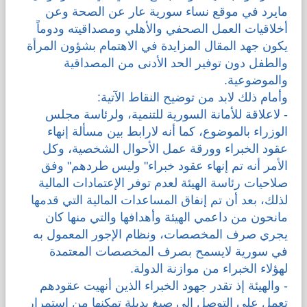
مايرد في موقع نساء سورية عار عن الصحة وعن
أخلاقيات العمل الصحفي والأهلي ومصداقيته ودوماً
يكون جهد المقال المزايدة في الاهتمام بشؤون المرأة
والطفل دون توفير الحد الأدنى من المصداقية
والموضوعية.
وأمام ذلك لابد من توضيح النقاط الآتية:
- لاعلاقة للأمانة السورية للتنمية، ولرئاسة مجلس
الوزراء بالموضوع، كما أنه لارابط بين مسألة إنهاء
عقود الخبراء وورقة عمل الأحوال الشخصية، وكل
الأمر أنه تم إنهاء عقود خبراء" وليس طردهم" وفق
صلاحيات رئاسة الهيئة لعدم توفر الإعتمادات المالية
لذلك، بعد أن تم إنفاق المساعدات المالية التي قدمها
مانحون من داعمي الهيئة وأهدافها والتي منها كان
يجري صرف المخصصات، ونظام الإجور المعمول به
في سورية لايسمح بصرف المخصصات المعتمدة
لهؤلاء الخبراء من موازنة الدولة.
- والهيئة إذ تقدر جهود الخبراء الذين أنهيت عقودهم
تعمل على التوصل إلى صيغ بديلة تمكنها من استمرار