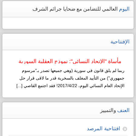
اليوم
العالمي للتضامن مع ضحايا جرائم الشرف
الإفتتاحية
مأساة "الإتحاد النسائي": نموذج العقلية السورية
لـ"التطوير"!
ربما لم يلق قانون في سورية (وهي جميعها تصدر بـ"مرسوم
جمهوري") من التأييد المغلف بالسخرية قدر ما لاقى قرار حل
الإتحاد العام النسائي اليوم، 2017/4/22! فقد اجتمع القاصي [...]
Read more...
العنف
والتمييز
افتتاحية المرصد