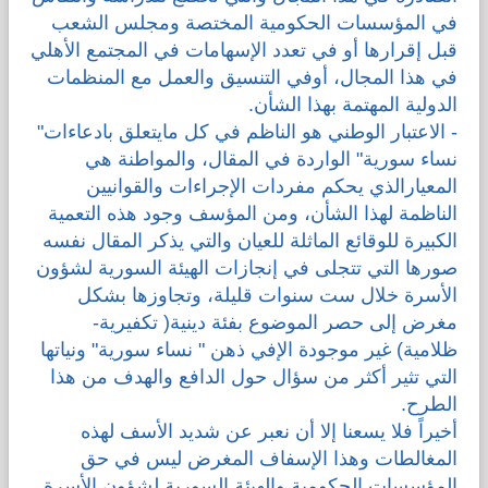
في المؤسسات الحكومية المختصة ومجلس الشعب
قبل إقرارها أو في تعدد الإسهامات في المجتمع الأهلي
في هذا المجال، أوفي التنسيق والعمل مع المنظمات
الدولية المهتمة بهذا الشأن.
- الاعتبار الوطني هو الناظم في كل مايتعلق بادعاءات"
نساء سورية" الواردة في المقال، والمواطنة هي
المعيارالذي يحكم مفردات الإجراءات والقوانيين
الناظمة لهذا الشأن، ومن المؤسف وجود هذه التعمية
الكبيرة للوقائع الماثلة للعيان والتي يذكر المقال نفسه
صورها التي تتجلى في إنجازات الهيئة السورية لشؤون
الأسرة خلال ست سنوات قليلة، وتجاوزها بشكل
مغرض إلى حصر الموضوع بفئة دينية( تكفيرية-
ظلامية) غير موجودة الإفي ذهن " نساء سورية" ونياتها
التي تثير أكثر من سؤال حول الدافع والهدف من هذا
الطرح.
أخيراً فلا يسعنا إلا أن نعبر عن شديد الأسف لهذه
المغالطات وهذا الإسفاف المغرض ليس في حق
المؤسسات الحكومية والهيئة السورية لشؤون الأسرة