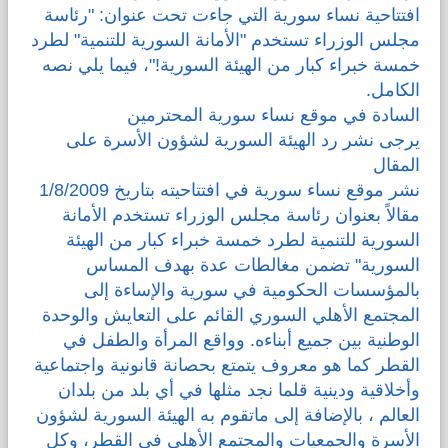
افتتاحية نساء سورية التي جاءت تحت عنوان: "رئاسة
مجلس الوزراء تستخدم "الأمانة السورية للتنمية" لطرد
قضايا المعوقين
خمسة خبراء كبار من الهيئة السورية!"، فيما يلي نصه
الكامل.
قضايا الأسرة
السادة في موقع نساء سورية المحترمين
يرجى نشر رد الهيئة السورية لشؤون الأسرة على
مرصد العنف والإعلام
المقال
نشر موقع نساء سورية في افتتاحيته بتاريخ 1/8/2009
مقالاً بعنوان رئاسة مجلس الوزراء تستخدم الأمانة
السورية للتنمية لطرد خمسة خبراء كبار من الهيئة
السورية" تضمن مغالطات عدة بهدف المساس
بالمؤسسات الحكومية في سورية والإساءة إلى
المجتمع الأهلي السوري القائم على التعايش والوحدة
الوطنية بين جميع أبناءه. وواقع المرأة والطفل في
القطر كما هو معروف يتمتع بحصانة قانونية واجتماعية
وأخلاقية ودينية قلما نجد مثلها في أي بلد من بلدان
العالم ، بالإضافة إلى ماتقوم به الهيئة السورية لشؤون
الأسرة والجمعيات والمجتمع الأهلي في القطر، وكل