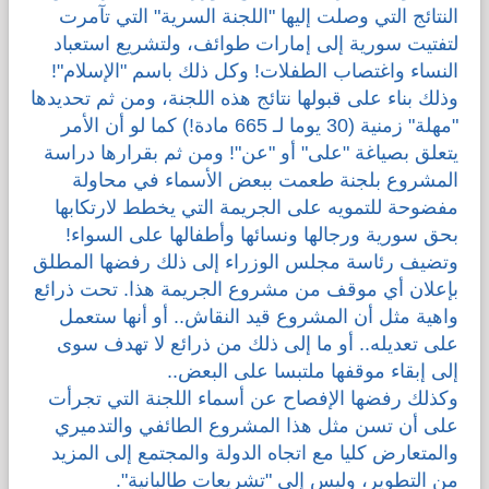
النتائج التي وصلت إليها "اللجنة السرية" التي تآمرت
لتفتيت سورية إلى إمارات طوائف، ولتشريع استعباد
قضايا المعوقين
النساء واغتصاب الطفلات! وكل ذلك باسم "الإسلام"!
وذلك بناء على قبولها نتائج هذه اللجنة، ومن ثم تحديدها
قضايا الأسرة
"مهلة" زمنية (30 يوما لـ 665 مادة!) كما لو أن الأمر
يتعلق بصياغة "على" أو "عن"! ومن ثم بقرارها دراسة
مرصد العنف والإعلام
المشروع بلجنة طعمت ببعض الأسماء في محاولة
مفضوحة للتمويه على الجريمة التي يخطط لارتكابها
بحق سورية ورجالها ونسائها وأطفالها على السواء!
وتضيف رئاسة مجلس الوزراء إلى ذلك رفضها المطلق
بإعلان أي موقف من مشروع الجريمة هذا. تحت ذرائع
واهية مثل أن المشروع قيد النقاش.. أو أنها ستعمل
على تعديله.. أو ما إلى ذلك من ذرائع لا تهدف سوى
إلى إبقاء موقفها ملتبسا على البعض..
وكذلك رفضها الإفصاح عن أسماء اللجنة التي تجرأت
على أن تسن مثل هذا المشروع الطائفي والتدميري
والمتعارض كليا مع اتجاه الدولة والمجتمع إلى المزيد
من التطوير، وليس إلى "تشريعات طالبانية".