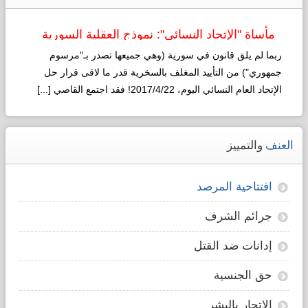
مأساة "الإتحاد النسائي": نموذج العقلية السورية
لـ"التطوير"!
ربما لم يلق قانون في سورية (وهي جميعها تصدر بـ"مرسوم
جمهوري") من التأييد المغلف بالسخرية قدر ما لاقى قرار حل
الإتحاد العام النسائي اليوم، 2017/4/22! فقد اجتمع القاصي [...]
Read more...
العنف
والتمييز
افتتاحية المرصد
جرائم الشرف
إدانات ضد القتل
حق الجنسية
الإتجار بالبشر