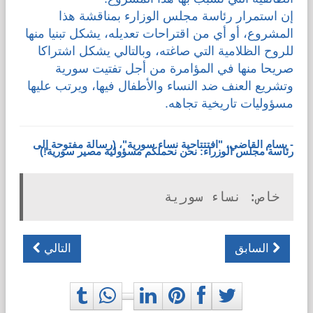
إن استمرار رئاسة مجلس الوزارء بمناقشة هذا
المشروع، أو أي من اقتراحات تعديله، يشكل تبنيا منها
للروح الظلامية التي صاغته، وبالتالي يشكل اشتراكا
صريحا منها في المؤامرة من أجل تفتيت سورية
وتشريع العنف ضد النساء والأطفال فيها، ويرتب عليها
مسؤوليات تاريخية تجاهه.
- بسام القاضي، "افتتتاحية نساء سورية"، (رسالة مفتوحة إلى
رئاسة مجلس الوزراء: نحن نحملكم مسؤولية مصير سورية!)
خاص: نساء سورية
السابق
التالي