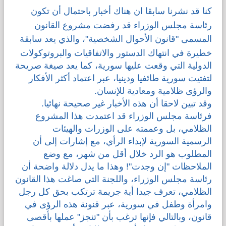
كنا قد
نشرنا سابقا
ان هناك أخبار باحتمال أن تكون
قضايا المعوقين
رئاسة مجلس الوزراء قد رفضت مشروع القانون
المسمى "
قانون الأحوال الشخصية
"، والذي يعد سابقة
قضايا الأسرة
خطيرة في انتهاك الدستور والاتفاقيات والبروتوكولات
الدولية التي وقعت عليها سورية، كما يعد صيغة صريحة
مرصد العنف والإعلام
لتفتيت سورية طائفيا ودينيا، عبر اعتماد أكثر الأفكار
والرؤى ظلامية ومعادية للإنسان.
وقد تبين لاحقا أن هذه الأخبار غير صحيحة نهائيا.
فرئاسة مجلس الوزراء قد اعتمدت هذا المشروع
الظلامي، بل وعممته على الوزرات والهيئات
الرسمية السورية لإبداء الرأي، مع إشارات إلى أن
المطلوب هو الرد خلال أقل من شهر، مع وضع
الملاحظات "إن وجدت"! وهذا ما يدل دلالة واضحة أن
رئاسة مجلس الوزراء، واللجنة التي صاغت هذا القانون
الظلامي، تعرف جيدا أية جريمة ترتكب بحق كل رجل
وامرأة وطفل في سورية، عبر قنونة هذه الرؤى في
قانون، وبالتالي فإنها ترغب بأن "تنجز" عملها بأقصى