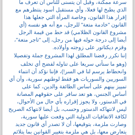
سرعة ممكنة، وقبل أن يتسنى للناس أن تعرف ما
الذي يطبخ لها فعلا، وأي مستقبل أسود ينتظرهم مع
إقرار هذا القانون، وخاصة المرأة التي جعلها هذا
القانون "خادمة متعة" للرجل، مع أنه هو نفسه (أي
مشروع القانون الظلامي) قد حط من قيمة الرجل
أيضا إلى درجة حوله فيها من رجل، إلى "تاجر متعة"،
وقزم ديكتاتور على زوجته وأولاده.
إننا
نكرر رفضنا المطلق لهذا المشروع جملة وتفصيلا
(وهو ما سنأتي سريعا على تناوله لفضح أي تخلف
وانحطاط يرسم لنا في السر!)، فإننا نؤكد أن انتماء
السوريين والسوريات هو فقط لوطنهم سورية، وأن أي
تمييز بينهم على أساس الطائفة والدين، كما على
أساس الجنس، هو تعد سافر على حقوقهم المصانة
في الدستور، ولا يجوز إقراره بأي حال من الأحوال،
ليس لانتهاكه الدستور وحسب، بل أيضا لانتهاكه الصريح
لكافة الاتفاقيات الدولية التي وقعت عليها سورية،
وصارت ملزمة، بتوقيعها، أن لا تصدر أي قانون جديد
يتعارض معها، بل هي ملزمة بتغيير القوانين بما يتلائم