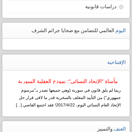
دراسات قانونية
اليوم
العالمي للتضامن مع ضحايا جرائم الشرف
الإفتتاحية
مأساة "الإتحاد النسائي": نموذج العقلية السورية
لـ"التطوير"!
ربما لم يلق قانون في سورية (وهي جميعها تصدر بـ"مرسوم
جمهوري") من التأييد المغلف بالسخرية قدر ما لاقى قرار حل
الإتحاد العام النسائي اليوم، 2017/4/22! فقد اجتمع القاصي [...]
Read more...
العنف
والتمييز