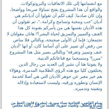
مع انضمامها إلى تلك الاتفاقيات والبروتوكولات.
والواقع أن هذا المشروع يفتح تساؤلا صريحا وواضحا،
وإن كان صادما: كيف لكم أن تقولوا أن أديانكم هي
أديان "حب ومحبة وتسامح وكرامة.."، ثم تقولون أن
هذه الأديان نفسها هي من يأمركم بقنونة كل هذا
العنف والتمييز والتمزيق لحياة البشر؟! هاتان مقولتان لا
تجتمعان: فإما أن الأولى صحيحة، وبالتالي فلا مناص
من رفض أي تمييز على أي أساسا كان، أو انها "أديان
عنف وتمييز وتفرقة" وبالتالي يصير مثل هذا المشروع
"مبررا" ومنسجما مع قناعاتكم الدينية.
ولا يفوتنا هنا أن نشير إلى العديد من رجال الدين
يختلفون كليا مع هذه الرؤى الظلامية المدمرة، وهؤلاء
هم خير معبر عن جوهر الأديان التي هي أصلا لخدمة
الإنسان وتطوره ورقيه، وليست لاستعباده وإذلاله
وتفتيته وتدميره..
بسام القاضي، افتتاحية نساء سورية، (مشروع قانون الحط من
المرأة والطفل، وتفتيت سورية، معتمد من قبل رئاسة مجلس
الوزراء!)