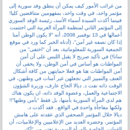
من غرائب الأمور كيف يمكن أن ينطق وفد سورية إلى
قضايا المعوقين
مؤتمر واحد، في وقت واحد، بمفهومين متناقضين كليا!
فبينما أكدت السيدة أسماء الأسد، رئيسة الوفد السوري
قضايا الأسرة
إلى المؤتمر الثاني لمنظمة المرأة العربية التي اختتمت
أعمالها في 13 نوفمبر 2008، أنه "لا يكون الوطن آمنا
إذا كان نصفه غير آمن"، (أدناه الخبر كما ورد في موقع
مرصد العنف والإعلام
الجمعية السورية للمعلوماتية، بعد أن "اختفى" من
سانا!) في تأكيد صريح لا يقبل اللبس على أن أمن
المواطنات هو أساس في أمن الوطن، ولا يخفى أن
أمن المواطنات هنا هو فعلا حمايتهن من كافة أشكال
العنف والتمييز التي تجعلهن غير آمنات في وطنهن، في
الوقت ذاته نفت د. ديالا الحاج عارف، وزيرة الشؤون
الاجتماعية والعمل، وعضوة الوفد ذاته، ان يكون هناك
هم لدى المرأة السورية بأمنها، بل فقط "بأمن وطنها"!!
ولكنها مفاجأة واحدة في الواقع.. فقد أكدت د.
ديالا خلال المؤتمر الصحفي الذي عقدته على هامش
المؤتمر، وحضره العديد من الإعلاميين والإعلاميات، أن
القوانين الخاصة بالمرأة السورية تعتبر من "أكثر