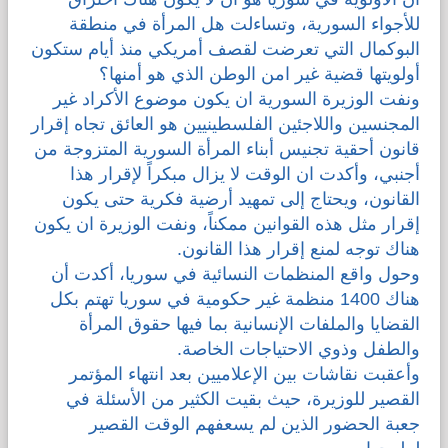
للأجواء السورية، وتساءلت هل المرأة في منطقة
البوكمال التي تعرضت لقصف أمريكي منذ أيام ستكون
أولويتها قضية غير امن الوطن الذي هو أمنها؟
ونفت الوزيرة السورية ان يكون موضوع الأكراد غير
المجنسين واللاجئين الفلسطينيين هو العائق تجاه إقرار
قانون أحقية تجنيس أبناء المرأة السورية المتزوجة من
أجنبي، وأكدت ان الوقت لا يزال مبكراً لإقرار هذا
القانون، ويحتاج إلى تمهيد أرضية فكرية حتى يكون
إقرار مثل هذه القوانين ممكناً، ونفت الوزيرة ان يكون
هناك توجه لمنع إقرار هذا القانون.
وحول واقع المنظمات النسائية في سوريا، أكدت أن
هناك 1400 منظمة غير حكومية في سوريا تهتم بكل
القضايا والملفات الإنسانية بما فيها حقوق المرأة
والطفل وذوي الاحتياجات الخاصة.
وأعقبت نقاشات بين الإعلاميين بعد انتهاء المؤتمر
القصير للوزيرة، حيث بقيت الكثير من الأسئلة في
جعبة الحضور الذين لم يسعفهم الوقت القصير