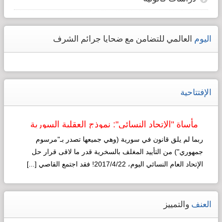
اليوم
العالمي للتضامن مع ضحايا جرائم الشرف
الإفتتاحية
مأساة "الإتحاد النسائي": نموذج العقلية السورية
لـ"التطوير"!
ربما لم يلق قانون في سورية (وهي جميعها تصدر بـ"مرسوم
وقائع
جمهوري") من التأييد المغلف بالسخرية قدر ما لاقى قرار حل
سورية
استعرضنا
الإتحاد العام النسائي اليوم، 2017/4/22! فقد اجتمع القاصي [...]
في الحلقة
ما قبل
Read more...
السابقة
ثورة
وقائع سورية
العنف
والتمييز
الأخونج:
ما قبل