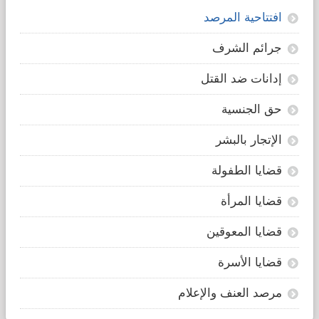
الأطفال
انفجار ثورة
افتتاحية المرصد
الأخونج التي
أعلت راية
جرائم الشرف
الإسلام
السياسي
إدانات ضد القتل
المعادي
حق الجنسية
جملة
وتفصيلا
الإتجار بالبشر
لحقوق
المرأة، بل
قضايا الطفولة
حتى لاعتباره
قضايا المرأة
إنسانا! بل
هي [...]
قضايا المعوقين
Read more...
قضايا الأسرة
مرصد العنف والإعلام