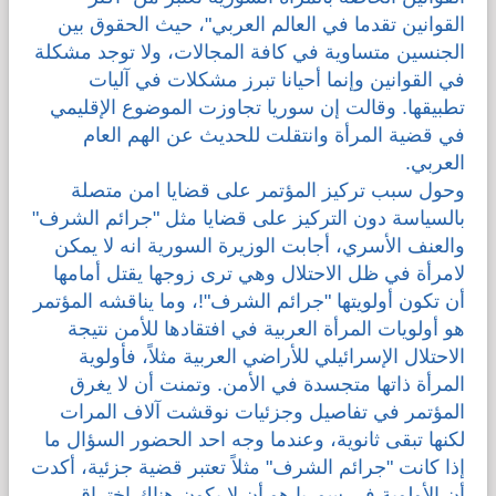
القوانين تقدما في العالم العربي"، حيث الحقوق بين
الجنسين متساوية في كافة المجالات، ولا توجد مشكلة
في القوانين وإنما أحيانا تبرز مشكلات في آليات
تطبيقها. وقالت إن سوريا تجاوزت الموضوع الإقليمي
في قضية المرأة وانتقلت للحديث عن الهم العام
العربي.
وحول سبب تركيز المؤتمر على قضايا امن متصلة
بالسياسة دون التركيز على قضايا مثل "جرائم الشرف"
والعنف الأسري، أجابت الوزيرة السورية انه لا يمكن
لامرأة في ظل الاحتلال وهي ترى زوجها يقتل أمامها
أن تكون أولويتها "جرائم الشرف"!، وما يناقشه المؤتمر
هو أولويات المرأة العربية في افتقادها للأمن نتيجة
الاحتلال الإسرائيلي للأراضي العربية مثلاً، فأولوية
المرأة ذاتها متجسدة في الأمن. وتمنت أن لا يغرق
المؤتمر في تفاصيل وجزئيات نوقشت آلاف المرات
لكنها تبقى ثانوية، وعندما وجه احد الحضور السؤال ما
إذا كانت "جرائم الشرف" مثلاً تعتبر قضية جزئية، أكدت
أن الأولوية في سوريا هو أن لا يكون هناك اختراق